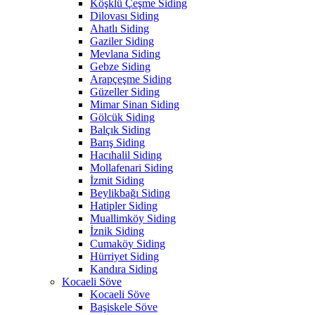
Köşklü Çeşme Siding
Dilovası Siding
Ahatlı Siding
Gaziler Siding
Mevlana Siding
Gebze Siding
Arapçeşme Siding
Güzeller Siding
Mimar Sinan Siding
Gölcük Siding
Balçık Siding
Barış Siding
Hacıhalil Siding
Mollafenari Siding
İzmit Siding
Beylikbağı Siding
Hatipler Siding
Muallimköy Siding
İznik Siding
Cumaköy Siding
Hürriyet Siding
Kandıra Siding
Kocaeli Söve
Kocaeli Söve
Başiskele Söve