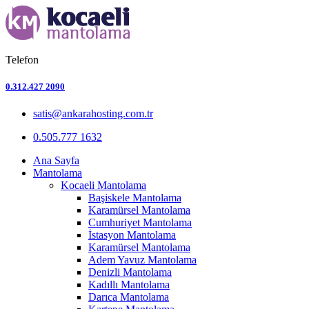
Telefon
0.312.427 2090
satis@ankarahosting.com.tr
0.505.777 1632
Ana Sayfa
Mantolama
Kocaeli Mantolama
Başiskele Mantolama
Karamürsel Mantolama
Cumhuriyet Mantolama
İstasyon Mantolama
Karamürsel Mantolama
Adem Yavuz Mantolama
Denizli Mantolama
Kadıllı Mantolama
Darıca Mantolama