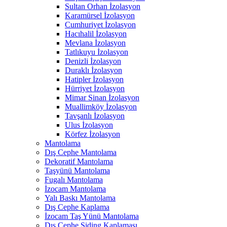
Sultan Orhan İzolasyon
Karamürsel İzolasyon
Cumhuriyet İzolasyon
Hacıhalil İzolasyon
Mevlana İzolasyon
Tatlıkuyu İzolasyon
Denizli İzolasyon
Duraklı İzolasyon
Hatipler İzolasyon
Hürriyet İzolasyon
Mimar Sinan İzolasyon
Muallimköy İzolasyon
Tavşanlı İzolasyon
Ulus İzolasyon
Körfez İzolasyon
Mantolama
Dış Cephe Mantolama
Dekoratif Mantolama
Taşyünü Mantolama
Fugalı Mantolama
İzocam Mantolama
Yalı Baskı Mantolama
Dış Cephe Kaplama
İzocam Taş Yünü Mantolama
Dış Cephe Siding Kaplaması