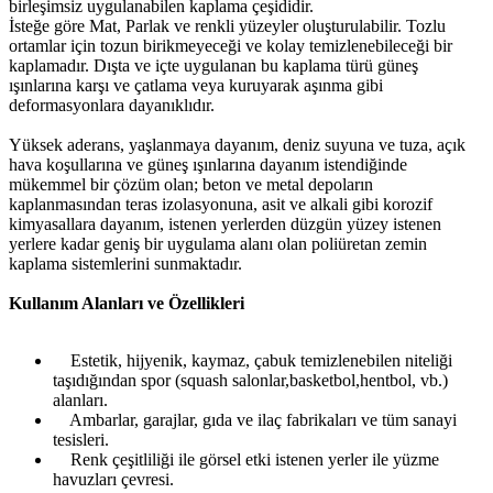
birleşimsiz uygulanabilen kaplama çeşididir.
İsteğe göre Mat, Parlak ve renkli yüzeyler oluşturulabilir. Tozlu
ortamlar için tozun birikmeyeceği ve kolay temizlenebileceği bir
kaplamadır. Dışta ve içte uygulanan bu kaplama türü güneş
ışınlarına karşı ve çatlama veya kuruyarak aşınma gibi
deformasyonlara dayanıklıdır.
Yüksek aderans, yaşlanmaya dayanım, deniz suyuna ve tuza, açık
hava koşullarına ve güneş ışınlarına dayanım istendiğinde
mükemmel bir çözüm olan; beton ve metal depoların
kaplanmasından teras izolasyonuna, asit ve alkali gibi korozif
kimyasallara dayanım, istenen yerlerden düzgün yüzey istenen
yerlere kadar geniş bir uygulama alanı olan poliüretan zemin
kaplama sistemlerini sunmaktadır.
Kullanım Alanları ve Özellikleri
Estetik, hijyenik, kaymaz, çabuk temizlenebilen niteliği
taşıdığından spor (squash salonlar,basketbol,hentbol, vb.)
alanları.
Ambarlar, garajlar, gıda ve ilaç fabrikaları ve tüm sanayi
tesisleri.
Renk çeşitliliği ile görsel etki istenen yerler ile yüzme
havuzları çevresi.