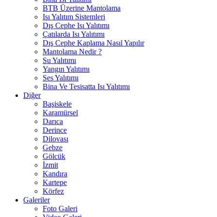
BTB Üzerine Mantolama
Isı Yalıtım Sistemleri
Dış Cephe Isı Yalıtımı
Çatılarda Isı Yalıtımı
Dış Cephe Kaplama Nasıl Yapılır
Mantolama Nedir ?
Su Yalıtımı
Yangın Yalıtımı
Ses Yalıtımı
Bina Ve Tesisatta Isı Yalıtımı
Diğer
Başiskele
Karamürsel
Darıca
Derince
Dilovası
Gebze
Gölcük
İzmit
Kandıra
Kartepe
Körfez
Galeriler
Foto Galeri