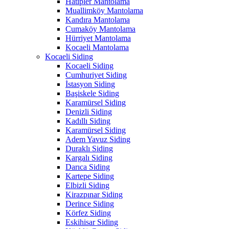
Hatipler Mantolama
Muallimköy Mantolama
Kandıra Mantolama
Cumaköy Mantolama
Hürriyet Mantolama
Kocaeli Mantolama
Kocaeli Siding
Kocaeli Siding
Cumhuriyet Siding
İstasyon Siding
Başiskele Siding
Karamürsel Siding
Denizli Siding
Kadıllı Siding
Karamürsel Siding
Adem Yavuz Siding
Duraklı Siding
Kargalı Siding
Darıca Siding
Kartepe Siding
Elbizli Siding
Kirazpınar Siding
Derince Siding
Körfez Siding
Eskihisar Siding