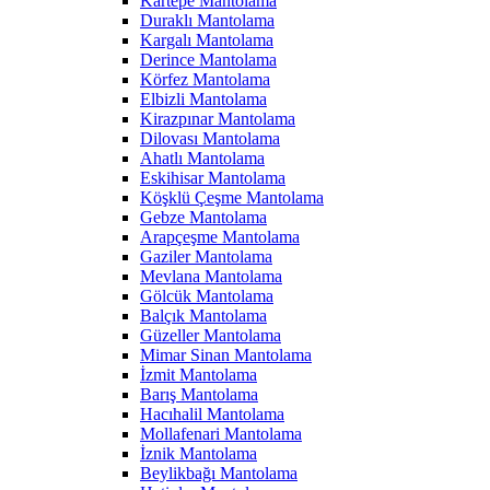
Kartepe Mantolama
Duraklı Mantolama
Kargalı Mantolama
Derince Mantolama
Körfez Mantolama
Elbizli Mantolama
Kirazpınar Mantolama
Dilovası Mantolama
Ahatlı Mantolama
Eskihisar Mantolama
Köşklü Çeşme Mantolama
Gebze Mantolama
Arapçeşme Mantolama
Gaziler Mantolama
Mevlana Mantolama
Gölcük Mantolama
Balçık Mantolama
Güzeller Mantolama
Mimar Sinan Mantolama
İzmit Mantolama
Barış Mantolama
Hacıhalil Mantolama
Mollafenari Mantolama
İznik Mantolama
Beylikbağı Mantolama