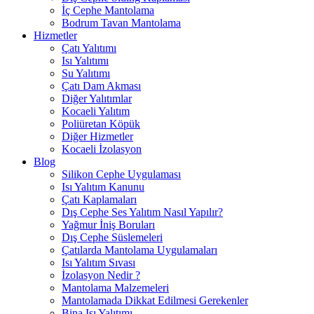
İç Cephe Mantolama
Bodrum Tavan Mantolama
Hizmetler
Çatı Yalıtımı
Isı Yalıtımı
Su Yalıtımı
Çatı Dam Akması
Diğer Yalıtımlar
Kocaeli Yalıtım
Poliüretan Köpük
Diğer Hizmetler
Kocaeli İzolasyon
Blog
Silikon Cephe Uygulaması
Isı Yalıtım Kanunu
Çatı Kaplamaları
Dış Cephe Ses Yalıtım Nasıl Yapılır?
Yağmur İniş Boruları
Dış Cephe Süslemeleri
Çatılarda Mantolama Uygulamaları
Isı Yalıtım Sıvası
İzolasyon Nedir ?
Mantolama Malzemeleri
Mantolamada Dikkat Edilmesi Gerekenler
Bina Isı Yalıtımı