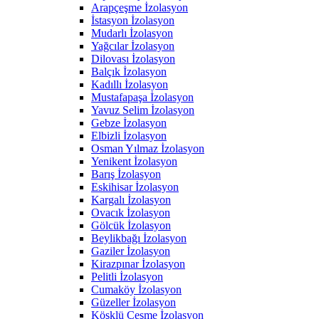
Arapçeşme İzolasyon
İstasyon İzolasyon
Mudarlı İzolasyon
Yağcılar İzolasyon
Dilovası İzolasyon
Balçık İzolasyon
Kadıllı İzolasyon
Mustafapaşa İzolasyon
Yavuz Selim İzolasyon
Gebze İzolasyon
Elbizli İzolasyon
Osman Yılmaz İzolasyon
Yenikent İzolasyon
Barış İzolasyon
Eskihisar İzolasyon
Kargalı İzolasyon
Ovacık İzolasyon
Gölcük İzolasyon
Beylikbağı İzolasyon
Gaziler İzolasyon
Kirazpınar İzolasyon
Pelitli İzolasyon
Cumaköy İzolasyon
Güzeller İzolasyon
Köşklü Çeşme İzolasyon