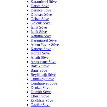
Karamürsel Söve
Darıca Söve
Derince Söve
Dilovası Söve
Gebze Söve
Gölcük Söve
İzmit Söve
İznik Söve
Kandıra Söve
Karamürsel Söve
Adem Yavuz Söve
Kartepe Söve
Körfez Söve
Ahatlı Söve
Arapçeşme Söve
Balçık Söve
Barış Söve
Beylikbağı Söve
Cumaköy Söve
Cumhuriyet Söve
Denizli Söve
Duraklı Söve
Elbizli Söve
Eskihisar Söve
Gaziler Söve