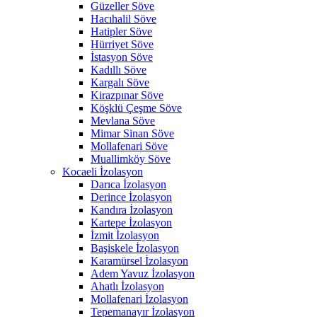
Güzeller Söve
Hacıhalil Söve
Hatipler Söve
Hürriyet Söve
İstasyon Söve
Kadıllı Söve
Kargalı Söve
Kirazpınar Söve
Köşklü Çeşme Söve
Mevlana Söve
Mimar Sinan Söve
Mollafenari Söve
Muallimköy Söve
Kocaeli İzolasyon
Darıca İzolasyon
Derince İzolasyon
Kandıra İzolasyon
Kartepe İzolasyon
İzmit İzolasyon
Başiskele İzolasyon
Karamürsel İzolasyon
Adem Yavuz İzolasyon
Ahatlı İzolasyon
Mollafenari İzolasyon
Tepemanayır İzolasyon