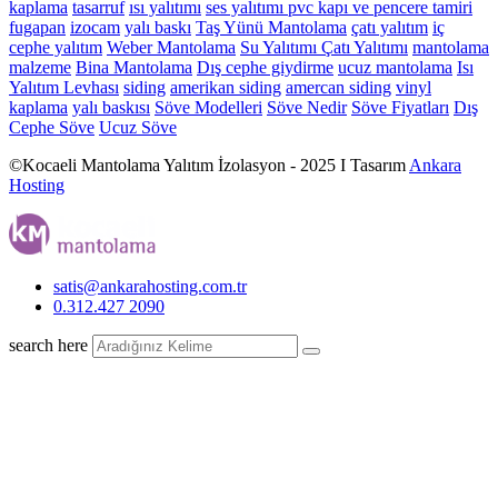
kaplama
tasarruf
ısı yalıtımı
ses yalıtımı
pvc kapı ve pencere tamiri
fugapan
izocam
yalı baskı
Taş Yünü Mantolama
çatı yalıtım
iç
cephe yalıtım
Weber Mantolama
Su Yalıtımı
Çatı Yalıtımı
mantolama
malzeme
Bina Mantolama
Dış cephe giydirme
ucuz mantolama
Isı
Yalıtım Levhası
siding
amerikan siding
amercan siding
vinyl
kaplama
yalı baskısı
Söve Modelleri
Söve Nedir
Söve Fiyatları
Dış
Cephe Söve
Ucuz Söve
©Kocaeli Mantolama Yalıtım İzolasyon - 2025 I Tasarım
Ankara
Hosting
satis@ankarahosting.com.tr
0.312.427 2090
search here