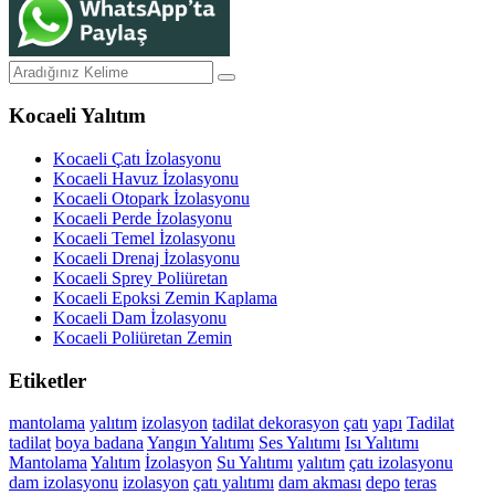
Kocaeli Yalıtım
Kocaeli Çatı İzolasyonu
Kocaeli Havuz İzolasyonu
Kocaeli Otopark İzolasyonu
Kocaeli Perde İzolasyonu
Kocaeli Temel İzolasyonu
Kocaeli Drenaj İzolasyonu
Kocaeli Sprey Poliüretan
Kocaeli Epoksi Zemin Kaplama
Kocaeli Dam İzolasyonu
Kocaeli Poliüretan Zemin
Etiketler
mantolama
yalıtım
izolasyon
tadilat
dekorasyon
çatı
yapı
Tadilat
tadilat
boya
badana
Yangın Yalıtımı
Ses Yalıtımı
Isı Yalıtımı
Mantolama
Yalıtım
İzolasyon
Su Yalıtımı
yalıtım
çatı izolasyonu
dam izolasyonu
izolasyon
çatı yalıtımı
dam akması
depo
teras