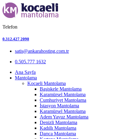
Telefon
0.312.427 2090
satis@ankarahosting.com.tr
0.505.777 1632
Ana Sayfa
Mantolama
Kocaeli Mantolama
Başiskele Mantolama
Karamürsel Mantolama
Cumhuriyet Mantolama
İstasyon Mantolama
Karamürsel Mantolama
Adem Yavuz Mantolama
Denizli Mantolama
Kadıllı Mantolama
Darıca Mantolama