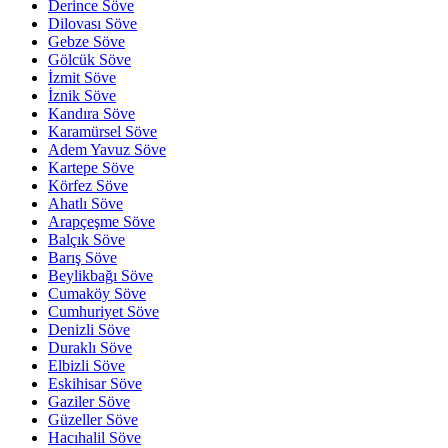
Derince Söve
Dilovası Söve
Gebze Söve
Gölcük Söve
İzmit Söve
İznik Söve
Kandıra Söve
Karamürsel Söve
Adem Yavuz Söve
Kartepe Söve
Körfez Söve
Ahatlı Söve
Arapçeşme Söve
Balçık Söve
Barış Söve
Beylikbağı Söve
Cumaköy Söve
Cumhuriyet Söve
Denizli Söve
Duraklı Söve
Elbizli Söve
Eskihisar Söve
Gaziler Söve
Güzeller Söve
Hacıhalil Söve