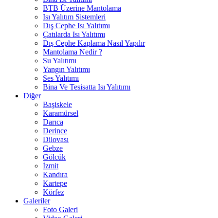
BTB Üzerine Mantolama
Isı Yalıtım Sistemleri
Dış Cephe Isı Yalıtımı
Çatılarda Isı Yalıtımı
Dış Cephe Kaplama Nasıl Yapılır
Mantolama Nedir ?
Su Yalıtımı
Yangın Yalıtımı
Ses Yalıtımı
Bina Ve Tesisatta Isı Yalıtımı
Diğer
Başiskele
Karamürsel
Darıca
Derince
Dilovası
Gebze
Gölcük
İzmit
Kandıra
Kartepe
Körfez
Galeriler
Foto Galeri