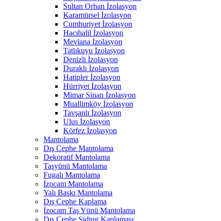
Sultan Orhan İzolasyon
Karamürsel İzolasyon
Cumhuriyet İzolasyon
Hacıhalil İzolasyon
Mevlana İzolasyon
Tatlıkuyu İzolasyon
Denizli İzolasyon
Duraklı İzolasyon
Hatipler İzolasyon
Hürriyet İzolasyon
Mimar Sinan İzolasyon
Muallimköy İzolasyon
Tavşanlı İzolasyon
Ulus İzolasyon
Körfez İzolasyon
Mantolama
Dış Cephe Mantolama
Dekoratif Mantolama
Taşyünü Mantolama
Fugalı Mantolama
İzocam Mantolama
Yalı Baskı Mantolama
Dış Cephe Kaplama
İzocam Taş Yünü Mantolama
Dış Cephe Siding Kaplaması