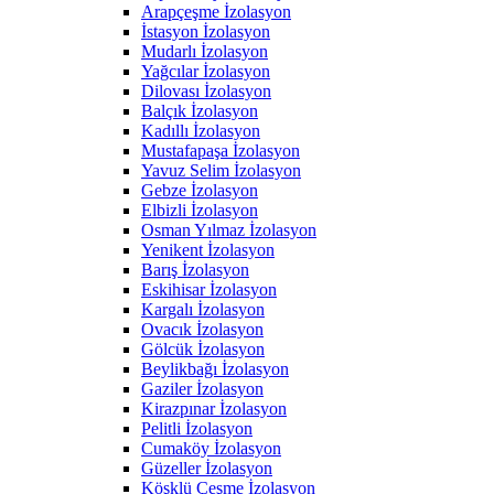
Arapçeşme İzolasyon
İstasyon İzolasyon
Mudarlı İzolasyon
Yağcılar İzolasyon
Dilovası İzolasyon
Balçık İzolasyon
Kadıllı İzolasyon
Mustafapaşa İzolasyon
Yavuz Selim İzolasyon
Gebze İzolasyon
Elbizli İzolasyon
Osman Yılmaz İzolasyon
Yenikent İzolasyon
Barış İzolasyon
Eskihisar İzolasyon
Kargalı İzolasyon
Ovacık İzolasyon
Gölcük İzolasyon
Beylikbağı İzolasyon
Gaziler İzolasyon
Kirazpınar İzolasyon
Pelitli İzolasyon
Cumaköy İzolasyon
Güzeller İzolasyon
Köşklü Çeşme İzolasyon