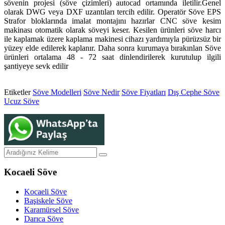
sövenin projesi (söve çizimleri) autocad ortamında iletilir.Genel
olarak DWG veya DXF uzantıları tercih edilir. Operatör Söve EPS
Strafor bloklarında imalat montajını hazırlar CNC söve kesim
makinası otomatik olarak söveyi keser. Kesilen ürünleri söve harcı
ile kaplamak üzere kaplama makinesi cihazı yardımıyla pürüzsüz bir
yüzey elde edilerek kaplanır. Daha sonra kurumaya bırakınlan Söve
ürünleri ortalama 48 - 72 saat dinlendirilerek kurutulup ilgili
şantiyeye sevk edilir
Etiketler
Söve Modelleri
Söve Nedir
Söve Fiyatları
Dış Cephe Söve
Ucuz Söve
Kocaeli Söve
Kocaeli Söve
Başiskele Söve
Karamürsel Söve
Darıca Söve