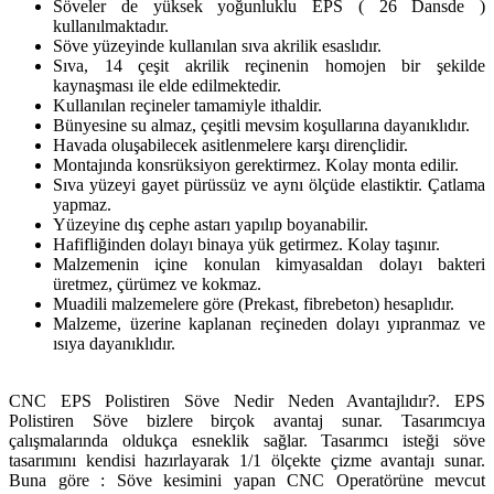
Söveler de yüksek yoğunluklu EPS ( 26 Dansde )
kullanılmaktadır.
Söve yüzeyinde kullanılan sıva akrilik esaslıdır.
Sıva, 14 çeşit akrilik reçinenin homojen bir şekilde
kaynaşması ile elde edilmektedir.
Kullanılan reçineler tamamiyle ithaldir.
Bünyesine su almaz, çeşitli mevsim koşullarına dayanıklıdır.
Havada oluşabilecek asitlenmelere karşı dirençlidir.
Montajında konsrüksiyon gerektirmez. Kolay monta edilir.
Sıva yüzeyi gayet pürüssüz ve aynı ölçüde elastiktir. Çatlama
yapmaz.
Yüzeyine dış cephe astarı yapılıp boyanabilir.
Hafifliğinden dolayı binaya yük getirmez. Kolay taşınır.
Malzemenin içine konulan kimyasaldan dolayı bakteri
üretmez, çürümez ve kokmaz.
Muadili malzemelere göre (Prekast, fibrebeton) hesaplıdır.
Malzeme, üzerine kaplanan reçineden dolayı yıpranmaz ve
ısıya dayanıklıdır.
CNC EPS Polistiren Söve Nedir Neden Avantajlıdır?. EPS
Polistiren Söve bizlere birçok avantaj sunar. Tasarımcıya
çalışmalarında oldukça esneklik sağlar. Tasarımcı isteği söve
tasarımını kendisi hazırlayarak 1/1 ölçekte çizme avantajı sunar.
Buna göre : Söve kesimini yapan CNC Operatörüne mevcut