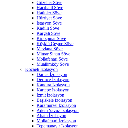
Güzeller Söve
Hacıhalil Söve
Hatipler Söve
Hürriyet Söve
İstasyon Söve
Kadıllı Söve
Kargalı Söve
Kirazpınar Söve
Köşklü Çeşme Söve
Mevlana Söve
Mimar Sinan Söve
Mollafenari Söve
Muallimköy Söve
Kocaeli İzolasyon
Darıca İzolasyon
Derince İzolasyon
Kandıra İzolasyon
Kartepe İzolasyon
İzmit İzolasyon
Başiskele İzolasyon
Karamürsel İzolasyon
Adem Yavuz İzolasyon
Ahatlı İzolasyon
Mollafenari İzolasyon
Tepemanayır İzolasyon