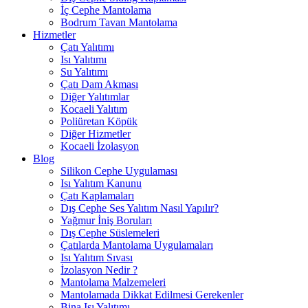
İç Cephe Mantolama
Bodrum Tavan Mantolama
Hizmetler
Çatı Yalıtımı
Isı Yalıtımı
Su Yalıtımı
Çatı Dam Akması
Diğer Yalıtımlar
Kocaeli Yalıtım
Poliüretan Köpük
Diğer Hizmetler
Kocaeli İzolasyon
Blog
Silikon Cephe Uygulaması
Isı Yalıtım Kanunu
Çatı Kaplamaları
Dış Cephe Ses Yalıtım Nasıl Yapılır?
Yağmur İniş Boruları
Dış Cephe Süslemeleri
Çatılarda Mantolama Uygulamaları
Isı Yalıtım Sıvası
İzolasyon Nedir ?
Mantolama Malzemeleri
Mantolamada Dikkat Edilmesi Gerekenler
Bina Isı Yalıtımı