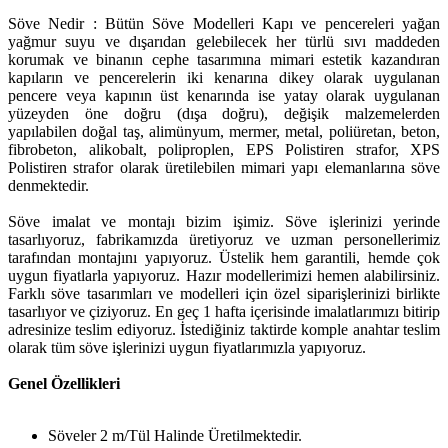
Söve Nedir : Bütün Söve Modelleri Kapı ve pencereleri yağan
yağmur suyu ve dışarıdan gelebilecek her türlü sıvı maddeden
korumak ve binanın cephe tasarımına mimari estetik kazandıran
kapıların ve pencerelerin iki kenarına dikey olarak uygulanan
pencere veya kapının üst kenarında ise yatay olarak uygulanan
yüzeyden öne doğru (dışa doğru), değişik malzemelerden
yapılabilen doğal taş, alimünyum, mermer, metal, poliüretan, beton,
fibrobeton, alikobalt, poliproplen, EPS Polistiren strafor, XPS
Polistiren strafor olarak üretilebilen mimari yapı elemanlarına söve
denmektedir.
Söve imalat ve montajı bizim işimiz. Söve işlerinizi yerinde
tasarlıyoruz, fabrikamızda üretiyoruz ve uzman personellerimiz
tarafından montajını yapıyoruz. Üstelik hem garantili, hemde çok
uygun fiyatlarla yapıyoruz. Hazır modellerimizi hemen alabilirsiniz.
Farklı söve tasarımları ve modelleri için özel siparişlerinizi birlikte
tasarlıyor ve çiziyoruz. En geç 1 hafta içerisinde imalatlarımızı bitirip
adresinize teslim ediyoruz. İstediğiniz taktirde komple anahtar teslim
olarak tüm söve işlerinizi uygun fiyatlarımızla yapıyoruz.
Genel Özellikleri
Söveler 2 m/Tül Halinde Üretilmektedir.