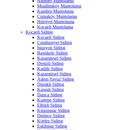
Hatipler Mantolama
Muallimköy Mantolama
Kandıra Mantolama
Cumaköy Mantolama
Hürriyet Mantolama
Kocaeli Mantolama
Kocaeli Siding
Kocaeli Siding
Cumhuriyet Siding
İstasyon Siding
Başiskele Siding
Karamürsel Siding
Denizli Siding
Kadıllı Siding
Karamürsel Siding
Adem Yavuz Siding
Duraklı Siding
Kargalı Siding
Darıca Siding
Kartepe Siding
Elbizli Siding
Kirazpınar Siding
Derince Siding
Körfez Siding
Eskihisar Siding