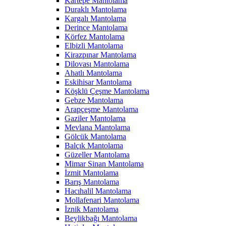
Kartepe Mantolama
Duraklı Mantolama
Kargalı Mantolama
Derince Mantolama
Körfez Mantolama
Elbizli Mantolama
Kirazpınar Mantolama
Dilovası Mantolama
Ahatlı Mantolama
Eskihisar Mantolama
Köşklü Çeşme Mantolama
Gebze Mantolama
Arapçeşme Mantolama
Gaziler Mantolama
Mevlana Mantolama
Gölcük Mantolama
Balçık Mantolama
Güzeller Mantolama
Mimar Sinan Mantolama
İzmit Mantolama
Barış Mantolama
Hacıhalil Mantolama
Mollafenari Mantolama
İznik Mantolama
Beylikbağı Mantolama