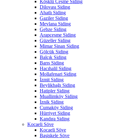
Köşklü Çeşme Siding
Dilovası Siding
Ahatlı Siding
Gaziler Siding
Mevlana Siding
Gebze Siding
Arapçeşme Siding
Güzeller Siding
Mimar Sinan Siding
Gölcük Siding
Balçık Siding
Barış Siding
Hacıhalil Siding
Mollafenari Siding
İzmit Siding
Beylikbağı Siding
Hatipler Siding
Muallimköy Siding
İznik Siding
Cumaköy Siding
Hürriyet Siding
Kandıra Siding
Kocaeli Söve
Kocaeli Söve
Başiskele Söve