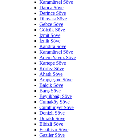
Karamürsel Söve
Darıca Söve
Derince Söve
Dilovası Söve
Gebze Söve
Gölcük Söve
İzmit Söve
İznik Söve
Kandıra Söve
Karamürsel Söve
Adem Yavuz Söve
Kartepe Söve
Körfez Söve
Ahatlı Söve
Arapçeşme Söve
Balçık Söve
Barış Söve
Beylikbağı Söve
Cumaköy Söve
Cumhuriyet Söve
Denizli Söve
Duraklı Söve
Elbizli Söve
Eskihisar Söve
Gaziler Söve