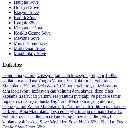
Hatipler Söve
Hürriyet Söve
İstasyon Söve
Kadıllı Söve
Kargalı Söve
Kirazpınar Söve
Köşklü Çeşme Söve
Mevlana Söve
Mimar Sinan Söve
Mollafenari Söve
Muallimköy Söve
Etiketler
mantolama
yalıtım
izolasyon
tadilat
dekorasyon
çatı
yapı
Tadilat
tadilat
boya
badana
Yangın Yalıtımı
Ses Yalıtımı
Isı Yalıtımı
Mantolama
Yalıtım
İzolasyon
Su Yalıtımı
yalıtım
çatı izolasyonu
dam izolasyonu
izolasyon
çatı yalıtımı
dam akması
depo
teras
kaplama
tasarruf
ısı yalıtımı
ses yalıtımı
pvc kapı ve pencere tamiri
fugapan
izocam
yalı baskı
Taş Yünü Mantolama
çatı yalıtım
iç
cephe yalıtım
Weber Mantolama
Su Yalıtımı
Çatı Yalıtımı
mantolama
malzeme
Bina Mantolama
Dış cephe giydirme
ucuz mantolama
Isı
Yalıtım Levhası
siding
amerikan siding
amercan siding
vinyl
kaplama
yalı baskısı
Söve Modelleri
Söve Nedir
Söve Fiyatları
Dış
Cephe Söve
Ucuz Söve