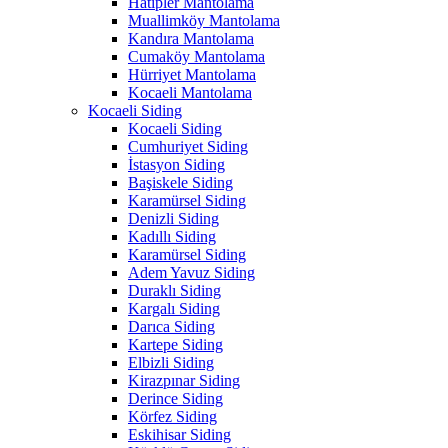
Hatipler Mantolama
Muallimköy Mantolama
Kandıra Mantolama
Cumaköy Mantolama
Hürriyet Mantolama
Kocaeli Mantolama
Kocaeli Siding
Kocaeli Siding
Cumhuriyet Siding
İstasyon Siding
Başiskele Siding
Karamürsel Siding
Denizli Siding
Kadıllı Siding
Karamürsel Siding
Adem Yavuz Siding
Duraklı Siding
Kargalı Siding
Darıca Siding
Kartepe Siding
Elbizli Siding
Kirazpınar Siding
Derince Siding
Körfez Siding
Eskihisar Siding