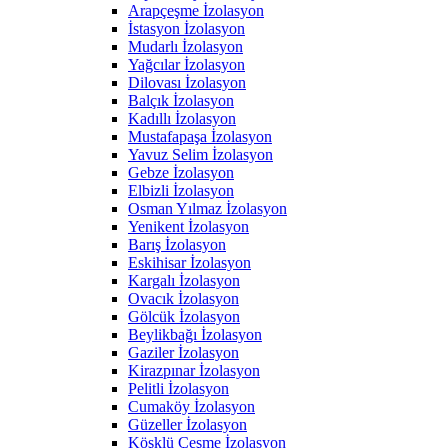
Arapçeşme İzolasyon
İstasyon İzolasyon
Mudarlı İzolasyon
Yağcılar İzolasyon
Dilovası İzolasyon
Balçık İzolasyon
Kadıllı İzolasyon
Mustafapaşa İzolasyon
Yavuz Selim İzolasyon
Gebze İzolasyon
Elbizli İzolasyon
Osman Yılmaz İzolasyon
Yenikent İzolasyon
Barış İzolasyon
Eskihisar İzolasyon
Kargalı İzolasyon
Ovacık İzolasyon
Gölcük İzolasyon
Beylikbağı İzolasyon
Gaziler İzolasyon
Kirazpınar İzolasyon
Pelitli İzolasyon
Cumaköy İzolasyon
Güzeller İzolasyon
Köşklü Çeşme İzolasyon