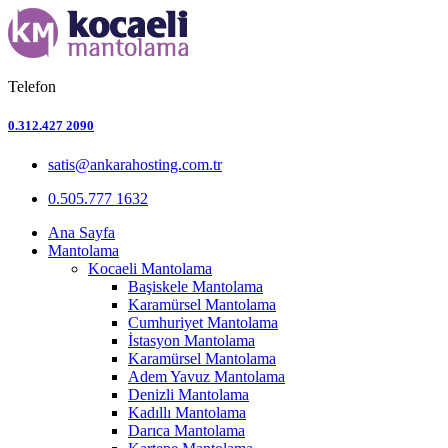
Telefon
0.312.427 2090
satis@ankarahosting.com.tr
0.505.777 1632
Ana Sayfa
Mantolama
Kocaeli Mantolama
Başiskele Mantolama
Karamürsel Mantolama
Cumhuriyet Mantolama
İstasyon Mantolama
Karamürsel Mantolama
Adem Yavuz Mantolama
Denizli Mantolama
Kadıllı Mantolama
Darıca Mantolama