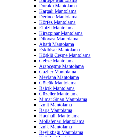
Kartepe Mantolama
Duraklı Mantolama
Kargalı Mantolama
Derince Mantolama
Körfez Mantolama
Elbizli Mantolama
Kirazpınar Mantolama
Dilovası Mantolama
Ahatlı Mantolama
Eskihisar Mantolama
Köşklü Çeşme Mantolama
Gebze Mantolama
Arapçeşme Mantolama
Gaziler Mantolama
Mevlana Mantolama
Gölcük Mantolama
Balçık Mantolama
Güzeller Mantolama
Mimar Sinan Mantolama
İzmit Mantolama
Barış Mantolama
Hacıhalil Mantolama
Mollafenari Mantolama
İznik Mantolama
Beylikbağı Mantolama