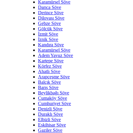
Karamürsel Söve
Darıca Söve
Derince Söve
Dilovası Söve
Gebze Söve
Gölcük Söve
İzmit Söve
İznik Söve
Kandıra Söve
Karamürsel Söve
Adem Yavuz Söve
Kartepe Söve
Körfez Söve
Ahatlı Söve
Arapçeşme Söve
Balçık Söve
Barış Söve
Beylikbağı Söve
Cumaköy Söve
Cumhuriyet Söve
Denizli Söve
Duraklı Söve
Elbizli Söve
Eskihisar Söve
Gaziler Söve