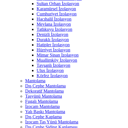
Sultan Orhan İzolasyon
Karamürsel İzolasyon
Cumhuriyet İzolasyon
Hacıhalil İzolasyon
Mevlana İzolasyon
Tatlıkuyu İzolasyon
Denizli İzolasyon
Duraklı İzolasyon
Hatipler İzolasyon
Hürriyet İzolasyon
Mimar Sinan İzolasyon
Muallimköy İzolasyon
Tavşanlı İzolasyon
Ulus İzolasyon
Körfez İzolasyon
Mantolama
Dış Cephe Mantolama
Dekoratif Mantolama
Taşyünü Mantolama
Fugalı Mantolama
İzocam Mantolama
Yalı Baskı Mantolama
Dış Cephe Kaplama
İzocam Taş Yünü Mantolama
Dış Cephe Siding Kaplaması