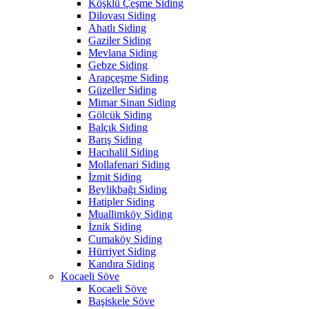
Köşklü Çeşme Siding
Dilovası Siding
Ahatlı Siding
Gaziler Siding
Mevlana Siding
Gebze Siding
Arapçeşme Siding
Güzeller Siding
Mimar Sinan Siding
Gölcük Siding
Balçık Siding
Barış Siding
Hacıhalil Siding
Mollafenari Siding
İzmit Siding
Beylikbağı Siding
Hatipler Siding
Muallimköy Siding
İznik Siding
Cumaköy Siding
Hürriyet Siding
Kandıra Siding
Kocaeli Söve
Kocaeli Söve
Başiskele Söve