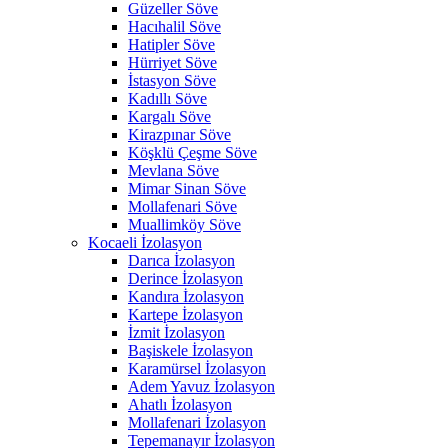
Güzeller Söve
Hacıhalil Söve
Hatipler Söve
Hürriyet Söve
İstasyon Söve
Kadıllı Söve
Kargalı Söve
Kirazpınar Söve
Köşklü Çeşme Söve
Mevlana Söve
Mimar Sinan Söve
Mollafenari Söve
Muallimköy Söve
Kocaeli İzolasyon
Darıca İzolasyon
Derince İzolasyon
Kandıra İzolasyon
Kartepe İzolasyon
İzmit İzolasyon
Başiskele İzolasyon
Karamürsel İzolasyon
Adem Yavuz İzolasyon
Ahatlı İzolasyon
Mollafenari İzolasyon
Tepemanayır İzolasyon