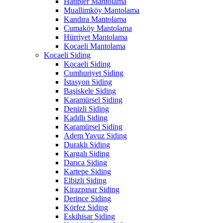
Hatipler Mantolama
Muallimköy Mantolama
Kandıra Mantolama
Cumaköy Mantolama
Hürriyet Mantolama
Kocaeli Mantolama
Kocaeli Siding
Kocaeli Siding
Cumhuriyet Siding
İstasyon Siding
Başiskele Siding
Karamürsel Siding
Denizli Siding
Kadıllı Siding
Karamürsel Siding
Adem Yavuz Siding
Duraklı Siding
Kargalı Siding
Darıca Siding
Kartepe Siding
Elbizli Siding
Kirazpınar Siding
Derince Siding
Körfez Siding
Eskihisar Siding