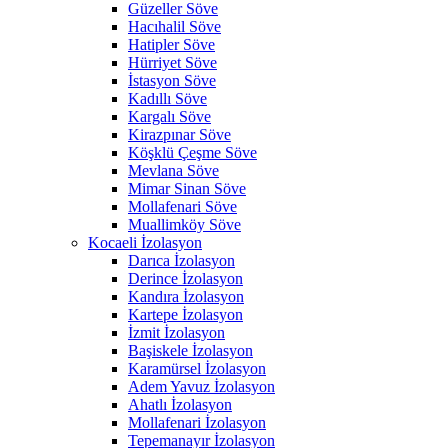
Güzeller Söve
Hacıhalil Söve
Hatipler Söve
Hürriyet Söve
İstasyon Söve
Kadıllı Söve
Kargalı Söve
Kirazpınar Söve
Köşklü Çeşme Söve
Mevlana Söve
Mimar Sinan Söve
Mollafenari Söve
Muallimköy Söve
Kocaeli İzolasyon
Darıca İzolasyon
Derince İzolasyon
Kandıra İzolasyon
Kartepe İzolasyon
İzmit İzolasyon
Başiskele İzolasyon
Karamürsel İzolasyon
Adem Yavuz İzolasyon
Ahatlı İzolasyon
Mollafenari İzolasyon
Tepemanayır İzolasyon