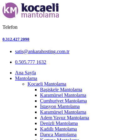
Telefon
0.312.427 2090
satis@ankarahosting.com.tr
0.505.777 1632
Ana Sayfa
Mantolama
Kocaeli Mantolama
Başiskele Mantolama
Karamürsel Mantolama
Cumhuriyet Mantolama
İstasyon Mantolama
Karamürsel Mantolama
Adem Yavuz Mantolama
Denizli Mantolama
Kadıllı Mantolama
Darıca Mantolama