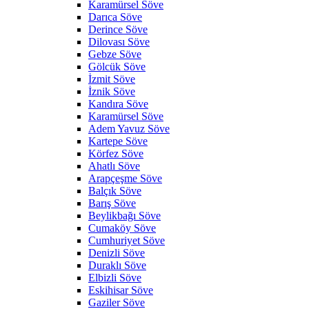
Karamürsel Söve
Darıca Söve
Derince Söve
Dilovası Söve
Gebze Söve
Gölcük Söve
İzmit Söve
İznik Söve
Kandıra Söve
Karamürsel Söve
Adem Yavuz Söve
Kartepe Söve
Körfez Söve
Ahatlı Söve
Arapçeşme Söve
Balçık Söve
Barış Söve
Beylikbağı Söve
Cumaköy Söve
Cumhuriyet Söve
Denizli Söve
Duraklı Söve
Elbizli Söve
Eskihisar Söve
Gaziler Söve