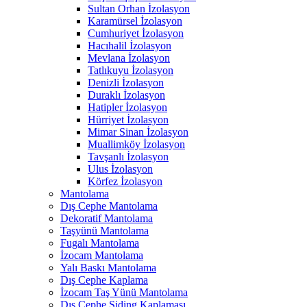
Sultan Orhan İzolasyon
Karamürsel İzolasyon
Cumhuriyet İzolasyon
Hacıhalil İzolasyon
Mevlana İzolasyon
Tatlıkuyu İzolasyon
Denizli İzolasyon
Duraklı İzolasyon
Hatipler İzolasyon
Hürriyet İzolasyon
Mimar Sinan İzolasyon
Muallimköy İzolasyon
Tavşanlı İzolasyon
Ulus İzolasyon
Körfez İzolasyon
Mantolama
Dış Cephe Mantolama
Dekoratif Mantolama
Taşyünü Mantolama
Fugalı Mantolama
İzocam Mantolama
Yalı Baskı Mantolama
Dış Cephe Kaplama
İzocam Taş Yünü Mantolama
Dış Cephe Siding Kaplaması