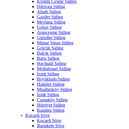
Köşklü Çeşme Siding
Dilovası Siding
Ahatlı Siding
Gaziler Siding
Mevlana Siding
Gebze Siding
Arapçeşme Siding
Güzeller Siding
Mimar Sinan Siding
Gölcük Siding
Balçık Siding
Barış Siding
Hacıhalil Siding
Mollafenari Siding
İzmit Siding
Beylikbağı Siding
Hatipler Siding
Muallimköy Siding
İznik Siding
Cumaköy Siding
Hürriyet Siding
Kandıra Siding
Kocaeli Söve
Kocaeli Söve
Başiskele Söve