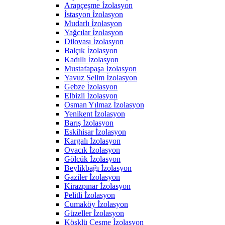
Arapçeşme İzolasyon
İstasyon İzolasyon
Mudarlı İzolasyon
Yağcılar İzolasyon
Dilovası İzolasyon
Balçık İzolasyon
Kadıllı İzolasyon
Mustafapaşa İzolasyon
Yavuz Selim İzolasyon
Gebze İzolasyon
Elbizli İzolasyon
Osman Yılmaz İzolasyon
Yenikent İzolasyon
Barış İzolasyon
Eskihisar İzolasyon
Kargalı İzolasyon
Ovacık İzolasyon
Gölcük İzolasyon
Beylikbağı İzolasyon
Gaziler İzolasyon
Kirazpınar İzolasyon
Pelitli İzolasyon
Cumaköy İzolasyon
Güzeller İzolasyon
Köşklü Çeşme İzolasyon