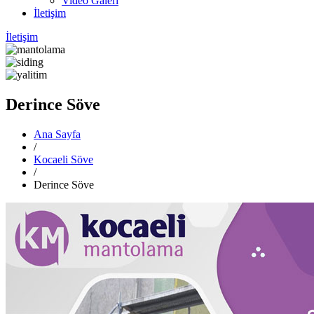
Video Galeri
İletişim
İletişim
Derince Söve
Ana Sayfa
/
Kocaeli Söve
/
Derince Söve