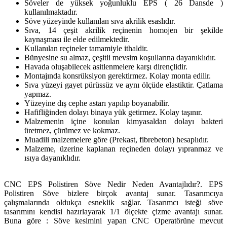
Söveler de yüksek yoğunluklu EPS ( 26 Dansde )
kullanılmaktadır.
Söve yüzeyinde kullanılan sıva akrilik esaslıdır.
Sıva, 14 çeşit akrilik reçinenin homojen bir şekilde
kaynaşması ile elde edilmektedir.
Kullanılan reçineler tamamiyle ithaldir.
Bünyesine su almaz, çeşitli mevsim koşullarına dayanıklıdır.
Havada oluşabilecek asitlenmelere karşı dirençlidir.
Montajında konsrüksiyon gerektirmez. Kolay monta edilir.
Sıva yüzeyi gayet pürüssüz ve aynı ölçüde elastiktir. Çatlama
yapmaz.
Yüzeyine dış cephe astarı yapılıp boyanabilir.
Hafifliğinden dolayı binaya yük getirmez. Kolay taşınır.
Malzemenin içine konulan kimyasaldan dolayı bakteri
üretmez, çürümez ve kokmaz.
Muadili malzemelere göre (Prekast, fibrebeton) hesaplıdır.
Malzeme, üzerine kaplanan reçineden dolayı yıpranmaz ve
ısıya dayanıklıdır.
CNC EPS Polistiren Söve Nedir Neden Avantajlıdır?. EPS
Polistiren Söve bizlere birçok avantaj sunar. Tasarımcıya
çalışmalarında oldukça esneklik sağlar. Tasarımcı isteği söve
tasarımını kendisi hazırlayarak 1/1 ölçekte çizme avantajı sunar.
Buna göre : Söve kesimini yapan CNC Operatörüne mevcut