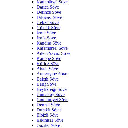
Karamürsel Söve
Darıca Söve
Derince Söve
Dilovası Söve
Gebze Söve
Gölcük Söve
İzmit Söve
İznik Söve
Kandıra Söve
Karamürsel Söve
Adem Yavuz Söve
Kartepe Söve
Körfez Söve
Ahatlı Söve
Arapçeşme Söve
Balçık Söve
Barış Söve
Beylikbağı Söve
Cumaköy Söve
Cumhuriyet Söve
Denizli Söve
Duraklı Söve
Elbizli Söve
Eskihisar Söve
Gaziler Söve