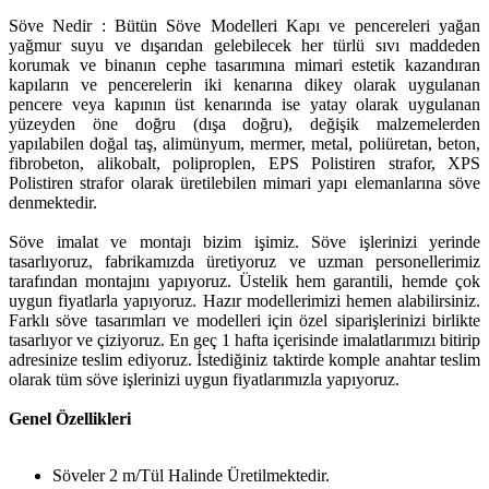
Söve Nedir : Bütün Söve Modelleri Kapı ve pencereleri yağan
yağmur suyu ve dışarıdan gelebilecek her türlü sıvı maddeden
korumak ve binanın cephe tasarımına mimari estetik kazandıran
kapıların ve pencerelerin iki kenarına dikey olarak uygulanan
pencere veya kapının üst kenarında ise yatay olarak uygulanan
yüzeyden öne doğru (dışa doğru), değişik malzemelerden
yapılabilen doğal taş, alimünyum, mermer, metal, poliüretan, beton,
fibrobeton, alikobalt, poliproplen, EPS Polistiren strafor, XPS
Polistiren strafor olarak üretilebilen mimari yapı elemanlarına söve
denmektedir.
Söve imalat ve montajı bizim işimiz. Söve işlerinizi yerinde
tasarlıyoruz, fabrikamızda üretiyoruz ve uzman personellerimiz
tarafından montajını yapıyoruz. Üstelik hem garantili, hemde çok
uygun fiyatlarla yapıyoruz. Hazır modellerimizi hemen alabilirsiniz.
Farklı söve tasarımları ve modelleri için özel siparişlerinizi birlikte
tasarlıyor ve çiziyoruz. En geç 1 hafta içerisinde imalatlarımızı bitirip
adresinize teslim ediyoruz. İstediğiniz taktirde komple anahtar teslim
olarak tüm söve işlerinizi uygun fiyatlarımızla yapıyoruz.
Genel Özellikleri
Söveler 2 m/Tül Halinde Üretilmektedir.