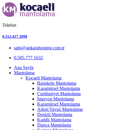
Telefon
0.312.427 2090
satis@ankarahosting.com.tr
0.505.777 1632
Ana Sayfa
Mantolama
Kocaeli Mantolama
Başiskele Mantolama
Karamürsel Mantolama
Cumhuriyet Mantolama
İstasyon Mantolama
Karamürsel Mantolama
Adem Yavuz Mantolama
Denizli Mantolama
Kadıllı Mantolama
Darıca Mantolama