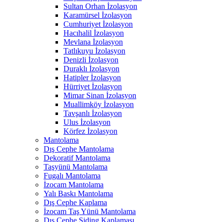
Sultan Orhan İzolasyon
Karamürsel İzolasyon
Cumhuriyet İzolasyon
Hacıhalil İzolasyon
Mevlana İzolasyon
Tatlıkuyu İzolasyon
Denizli İzolasyon
Duraklı İzolasyon
Hatipler İzolasyon
Hürriyet İzolasyon
Mimar Sinan İzolasyon
Muallimköy İzolasyon
Tavşanlı İzolasyon
Ulus İzolasyon
Körfez İzolasyon
Mantolama
Dış Cephe Mantolama
Dekoratif Mantolama
Taşyünü Mantolama
Fugalı Mantolama
İzocam Mantolama
Yalı Baskı Mantolama
Dış Cephe Kaplama
İzocam Taş Yünü Mantolama
Dış Cephe Siding Kaplaması