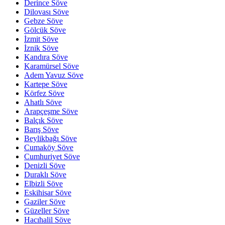
Derince Söve
Dilovası Söve
Gebze Söve
Gölcük Söve
İzmit Söve
İznik Söve
Kandıra Söve
Karamürsel Söve
Adem Yavuz Söve
Kartepe Söve
Körfez Söve
Ahatlı Söve
Arapçeşme Söve
Balçık Söve
Barış Söve
Beylikbağı Söve
Cumaköy Söve
Cumhuriyet Söve
Denizli Söve
Duraklı Söve
Elbizli Söve
Eskihisar Söve
Gaziler Söve
Güzeller Söve
Hacıhalil Söve