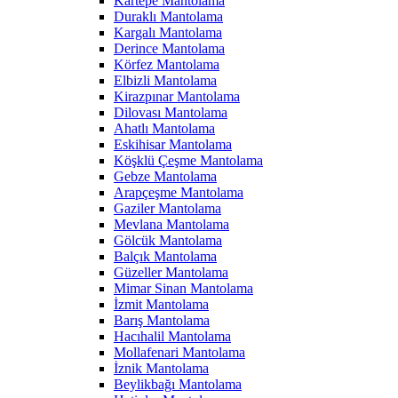
Kartepe Mantolama
Duraklı Mantolama
Kargalı Mantolama
Derince Mantolama
Körfez Mantolama
Elbizli Mantolama
Kirazpınar Mantolama
Dilovası Mantolama
Ahatlı Mantolama
Eskihisar Mantolama
Köşklü Çeşme Mantolama
Gebze Mantolama
Arapçeşme Mantolama
Gaziler Mantolama
Mevlana Mantolama
Gölcük Mantolama
Balçık Mantolama
Güzeller Mantolama
Mimar Sinan Mantolama
İzmit Mantolama
Barış Mantolama
Hacıhalil Mantolama
Mollafenari Mantolama
İznik Mantolama
Beylikbağı Mantolama