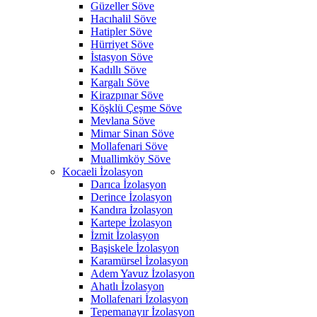
Güzeller Söve
Hacıhalil Söve
Hatipler Söve
Hürriyet Söve
İstasyon Söve
Kadıllı Söve
Kargalı Söve
Kirazpınar Söve
Köşklü Çeşme Söve
Mevlana Söve
Mimar Sinan Söve
Mollafenari Söve
Muallimköy Söve
Kocaeli İzolasyon
Darıca İzolasyon
Derince İzolasyon
Kandıra İzolasyon
Kartepe İzolasyon
İzmit İzolasyon
Başiskele İzolasyon
Karamürsel İzolasyon
Adem Yavuz İzolasyon
Ahatlı İzolasyon
Mollafenari İzolasyon
Tepemanayır İzolasyon