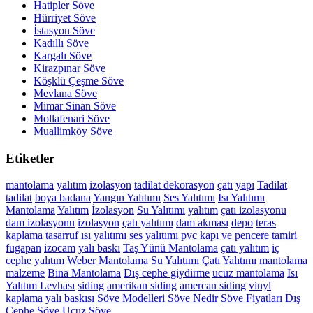
Hatipler Söve
Hürriyet Söve
İstasyon Söve
Kadıllı Söve
Kargalı Söve
Kirazpınar Söve
Köşklü Çeşme Söve
Mevlana Söve
Mimar Sinan Söve
Mollafenari Söve
Muallimköy Söve
Etiketler
mantolama
yalıtım
izolasyon
tadilat
dekorasyon
çatı
yapı
Tadilat
tadilat
boya
badana
Yangın Yalıtımı
Ses Yalıtımı
Isı Yalıtımı
Mantolama
Yalıtım
İzolasyon
Su Yalıtımı
yalıtım
çatı izolasyonu
dam izolasyonu
izolasyon
çatı yalıtımı
dam akması
depo
teras
kaplama
tasarruf
ısı yalıtımı
ses yalıtımı
pvc kapı ve pencere tamiri
fugapan
izocam
yalı baskı
Taş Yünü Mantolama
çatı yalıtım
iç
cephe yalıtım
Weber Mantolama
Su Yalıtımı
Çatı Yalıtımı
mantolama
malzeme
Bina Mantolama
Dış cephe giydirme
ucuz mantolama
Isı
Yalıtım Levhası
siding
amerikan siding
amercan siding
vinyl
kaplama
yalı baskısı
Söve Modelleri
Söve Nedir
Söve Fiyatları
Dış
Cephe Söve
Ucuz Söve