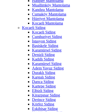
Hatipler Mantolama
Muallimköy Mantolama
Kandıra Mantolama
Cumaköy Mantolama
Hürriyet Mantolama
Kocaeli Mantolama
Kocaeli Siding
Kocaeli Siding
Cumhuriyet Siding
İstasyon Siding
Başiskele Siding
Karamürsel Siding
Denizli Siding
Kadıllı Siding
Karamürsel Siding
Adem Yavuz Siding
Duraklı Siding
Kargalı Siding
Darıca Siding
Kartepe Siding
Elbizli Siding
Kirazpınar Siding
Derince Siding
Körfez Siding
Eskihisar Siding