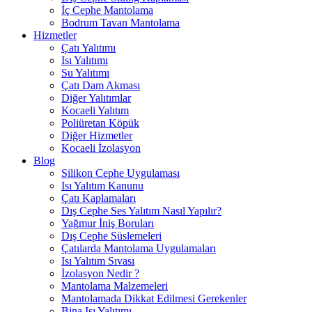
İç Cephe Mantolama
Bodrum Tavan Mantolama
Hizmetler
Çatı Yalıtımı
Isı Yalıtımı
Su Yalıtımı
Çatı Dam Akması
Diğer Yalıtımlar
Kocaeli Yalıtım
Poliüretan Köpük
Diğer Hizmetler
Kocaeli İzolasyon
Blog
Silikon Cephe Uygulaması
Isı Yalıtım Kanunu
Çatı Kaplamaları
Dış Cephe Ses Yalıtım Nasıl Yapılır?
Yağmur İniş Boruları
Dış Cephe Süslemeleri
Çatılarda Mantolama Uygulamaları
Isı Yalıtım Sıvası
İzolasyon Nedir ?
Mantolama Malzemeleri
Mantolamada Dikkat Edilmesi Gerekenler
Bina Isı Yalıtımı