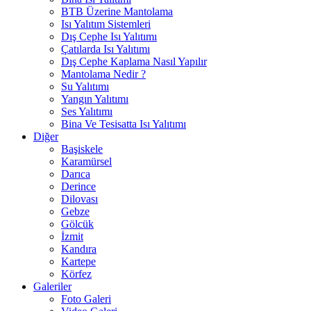
BTB Üzerine Mantolama
Isı Yalıtım Sistemleri
Dış Cephe Isı Yalıtımı
Çatılarda Isı Yalıtımı
Dış Cephe Kaplama Nasıl Yapılır
Mantolama Nedir ?
Su Yalıtımı
Yangın Yalıtımı
Ses Yalıtımı
Bina Ve Tesisatta Isı Yalıtımı
Diğer
Başiskele
Karamürsel
Darıca
Derince
Dilovası
Gebze
Gölcük
İzmit
Kandıra
Kartepe
Körfez
Galeriler
Foto Galeri