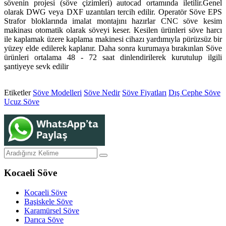
sövenin projesi (söve çizimleri) autocad ortamında iletilir.Genel
olarak DWG veya DXF uzantıları tercih edilir. Operatör Söve EPS
Strafor bloklarında imalat montajını hazırlar CNC söve kesim
makinası otomatik olarak söveyi keser. Kesilen ürünleri söve harcı
ile kaplamak üzere kaplama makinesi cihazı yardımıyla pürüzsüz bir
yüzey elde edilerek kaplanır. Daha sonra kurumaya bırakınlan Söve
ürünleri ortalama 48 - 72 saat dinlendirilerek kurutulup ilgili
şantiyeye sevk edilir
Etiketler
Söve Modelleri
Söve Nedir
Söve Fiyatları
Dış Cephe Söve
Ucuz Söve
Kocaeli Söve
Kocaeli Söve
Başiskele Söve
Karamürsel Söve
Darıca Söve