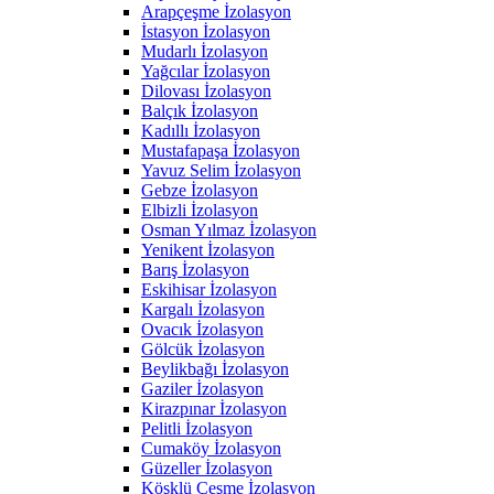
Arapçeşme İzolasyon
İstasyon İzolasyon
Mudarlı İzolasyon
Yağcılar İzolasyon
Dilovası İzolasyon
Balçık İzolasyon
Kadıllı İzolasyon
Mustafapaşa İzolasyon
Yavuz Selim İzolasyon
Gebze İzolasyon
Elbizli İzolasyon
Osman Yılmaz İzolasyon
Yenikent İzolasyon
Barış İzolasyon
Eskihisar İzolasyon
Kargalı İzolasyon
Ovacık İzolasyon
Gölcük İzolasyon
Beylikbağı İzolasyon
Gaziler İzolasyon
Kirazpınar İzolasyon
Pelitli İzolasyon
Cumaköy İzolasyon
Güzeller İzolasyon
Köşklü Çeşme İzolasyon