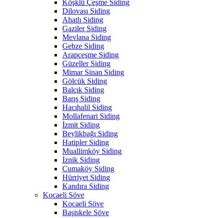
Köşklü Çeşme Siding
Dilovası Siding
Ahatlı Siding
Gaziler Siding
Mevlana Siding
Gebze Siding
Arapçeşme Siding
Güzeller Siding
Mimar Sinan Siding
Gölcük Siding
Balçık Siding
Barış Siding
Hacıhalil Siding
Mollafenari Siding
İzmit Siding
Beylikbağı Siding
Hatipler Siding
Muallimköy Siding
İznik Siding
Cumaköy Siding
Hürriyet Siding
Kandıra Siding
Kocaeli Söve
Kocaeli Söve
Başiskele Söve