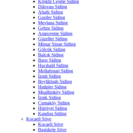
Köşklü Çeşme Siding
Dilovası Siding
Ahatlı Siding
Gaziler Siding
Mevlana Siding
Gebze Siding
Arapçeşme Siding
Güzeller Siding
Mimar Sinan Siding
Gölcük Siding
Balçık Siding
Barış Siding
Hacıhalil Siding
Mollafenari Siding
İzmit Siding
Beylikbağı Siding
Hatipler Siding
Muallimköy Siding
İznik Siding
Cumaköy Siding
Hürriyet Siding
Kandıra Siding
Kocaeli Söve
Kocaeli Söve
Başiskele Söve