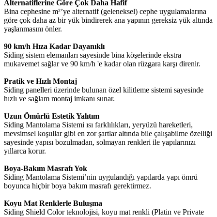
Alternatiflerine Göre Çok Daha Hafif
Bina cephesine m²’ye alternatif (geleneksel) cephe uygulamalarına
göre çok daha az bir yük bindirerek ana yapının gereksiz yük altında
yaşlanmasını önler.
90 km/h Hıza Kadar Dayanıklı
Siding sistem elemanları sayesinde bina köşelerinde ekstra
mukavemet sağlar ve 90 km/h 'e kadar olan rüzgara karşı direnir.
Pratik ve Hızlı Montaj
Siding panelleri üzerinde bulunan özel kilitleme sistemi sayesinde
hızlı ve sağlam montaj imkanı sunar.
Uzun Ömürlü Estetik Yalıtım
Siding Mantolama Sistemi ısı farklılıkları, yeryüzü hareketleri,
mevsimsel koşullar gibi en zor şartlar altında bile çalışabilme özelliği
sayesinde yapısı bozulmadan, solmayan renkleri ile yapılarınızı
yıllarca korur.
Boya-Bakım Masrafı Yok
Siding Mantolama Sistemi’nin uygulandığı yapılarda yapı ömrü
boyunca hiçbir boya bakım masrafı gerektirmez.
Koyu Mat Renklerle Buluşma
Siding Shield Color teknolojisi, koyu mat renkli (Platin ve Private