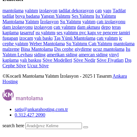
mantolama
yalıtım
izolasyon
tadilat
dekorasyon
çatı
yapı
Tadilat
tadilat
boya
badana
Yangın Yalıtımı
Ses Yalıtımı
Isı Yalıtımı
Mantolama
Yalıtım
İzolasyon
Su Yalıtımı
yalıtım
çatı izolasyonu
dam izolasyonu
izolasyon
çatı yalıtımı
dam akması
depo
teras
kaplama
tasarruf
ısı yalıtımı
ses yalıtımı
pvc kapı ve pencere tamiri
fugapan
izocam
yalı baskı
Taş Yünü Mantolama
çatı yalıtım
iç
cephe yalıtım
Weber Mantolama
Su Yalıtımı
Çatı Yalıtımı
mantolama
malzeme
Bina Mantolama
Dış cephe giydirme
ucuz mantolama
Isı
Yalıtım Levhası
siding
amerikan siding
amercan siding
vinyl
kaplama
yalı baskısı
Söve Modelleri
Söve Nedir
Söve Fiyatları
Dış
Cephe Söve
Ucuz Söve
©Kocaeli Mantolama Yalıtım İzolasyon - 2025 I Tasarım
Ankara
Hosting
satis@ankarahosting.com.tr
0.312.427 2090
search here