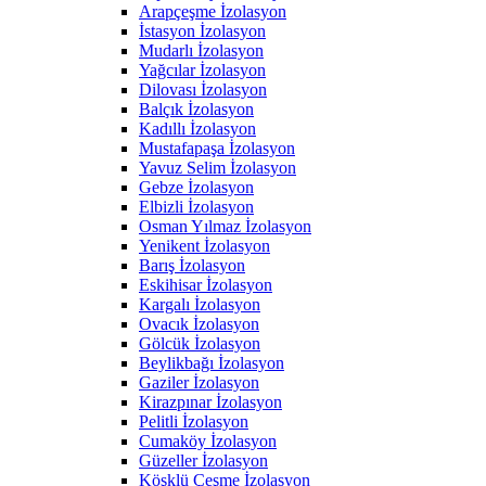
Arapçeşme İzolasyon
İstasyon İzolasyon
Mudarlı İzolasyon
Yağcılar İzolasyon
Dilovası İzolasyon
Balçık İzolasyon
Kadıllı İzolasyon
Mustafapaşa İzolasyon
Yavuz Selim İzolasyon
Gebze İzolasyon
Elbizli İzolasyon
Osman Yılmaz İzolasyon
Yenikent İzolasyon
Barış İzolasyon
Eskihisar İzolasyon
Kargalı İzolasyon
Ovacık İzolasyon
Gölcük İzolasyon
Beylikbağı İzolasyon
Gaziler İzolasyon
Kirazpınar İzolasyon
Pelitli İzolasyon
Cumaköy İzolasyon
Güzeller İzolasyon
Köşklü Çeşme İzolasyon