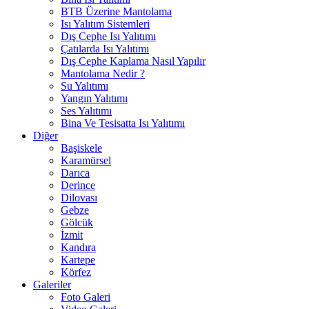
BTB Üzerine Mantolama
Isı Yalıtım Sistemleri
Dış Cephe Isı Yalıtımı
Çatılarda Isı Yalıtımı
Dış Cephe Kaplama Nasıl Yapılır
Mantolama Nedir ?
Su Yalıtımı
Yangın Yalıtımı
Ses Yalıtımı
Bina Ve Tesisatta Isı Yalıtımı
Diğer
Başiskele
Karamürsel
Darıca
Derince
Dilovası
Gebze
Gölcük
İzmit
Kandıra
Kartepe
Körfez
Galeriler
Foto Galeri