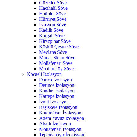
Güzeller Söve
Hacıhalil Söve
Hatipler Söve
Hürriyet Söve
İstasyon Söve
Kadıllı Söve
Kargalı Söve
Kirazpınar Söve
Köşklü Çeşme Söve
Mevlana Söve
Mimar Sinan Söve
Mollafenari Söve
Muallimköy Söve
Kocaeli İzolasyon
Darıca İzolasyon
Derince İzolasyon
Kandıra İzolasyon
Kartepe İzolasyon
İzmit İzolasyon
Başiskele İzolasyon
Karamürsel İzolasyon
Adem Yavuz İzolasyon
Ahatlı İzolasyon
Mollafenari İzolasyon
Tepemanayır İzolasyon