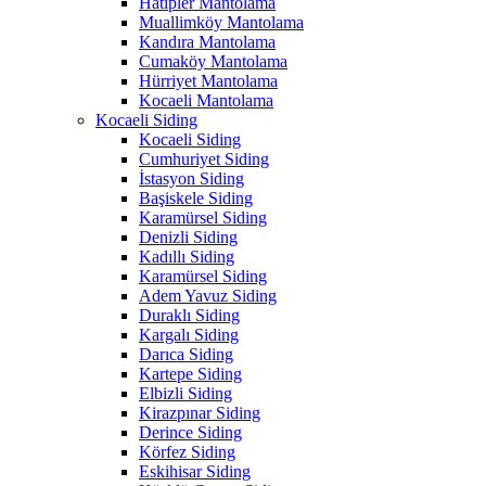
Hatipler Mantolama
Muallimköy Mantolama
Kandıra Mantolama
Cumaköy Mantolama
Hürriyet Mantolama
Kocaeli Mantolama
Kocaeli Siding
Kocaeli Siding
Cumhuriyet Siding
İstasyon Siding
Başiskele Siding
Karamürsel Siding
Denizli Siding
Kadıllı Siding
Karamürsel Siding
Adem Yavuz Siding
Duraklı Siding
Kargalı Siding
Darıca Siding
Kartepe Siding
Elbizli Siding
Kirazpınar Siding
Derince Siding
Körfez Siding
Eskihisar Siding