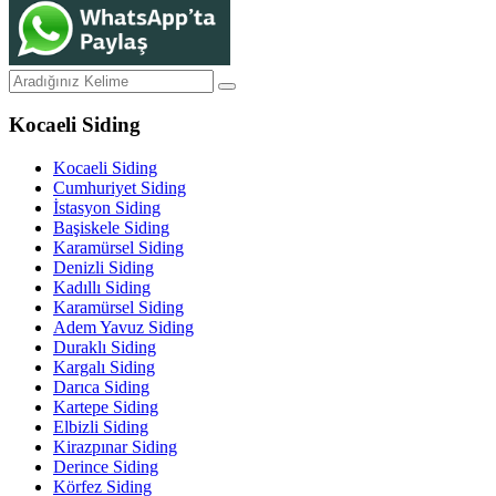
Kocaeli Siding
Kocaeli Siding
Cumhuriyet Siding
İstasyon Siding
Başiskele Siding
Karamürsel Siding
Denizli Siding
Kadıllı Siding
Karamürsel Siding
Adem Yavuz Siding
Duraklı Siding
Kargalı Siding
Darıca Siding
Kartepe Siding
Elbizli Siding
Kirazpınar Siding
Derince Siding
Körfez Siding