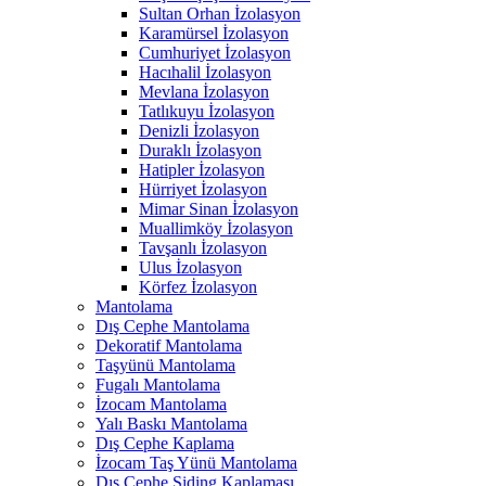
Sultan Orhan İzolasyon
Karamürsel İzolasyon
Cumhuriyet İzolasyon
Hacıhalil İzolasyon
Mevlana İzolasyon
Tatlıkuyu İzolasyon
Denizli İzolasyon
Duraklı İzolasyon
Hatipler İzolasyon
Hürriyet İzolasyon
Mimar Sinan İzolasyon
Muallimköy İzolasyon
Tavşanlı İzolasyon
Ulus İzolasyon
Körfez İzolasyon
Mantolama
Dış Cephe Mantolama
Dekoratif Mantolama
Taşyünü Mantolama
Fugalı Mantolama
İzocam Mantolama
Yalı Baskı Mantolama
Dış Cephe Kaplama
İzocam Taş Yünü Mantolama
Dış Cephe Siding Kaplaması