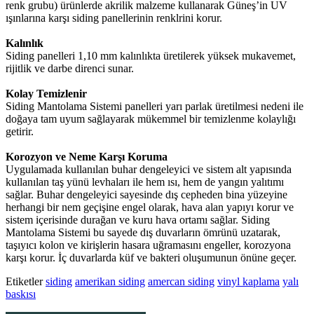
renk grubu) ürünlerde akrilik malzeme kullanarak Güneş’in UV
ışınlarına karşı siding panellerinin renklrini korur.
Kalınlık
Siding panelleri 1,10 mm kalınlıkta üretilerek yüksek mukavemet,
rijitlik ve darbe direnci sunar.
Kolay Temizlenir
Siding Mantolama Sistemi panelleri yarı parlak üretilmesi nedeni ile
doğaya tam uyum sağlayarak mükemmel bir temizlenme kolaylığı
getirir.
Korozyon ve Neme Karşı Koruma
Uygulamada kullanılan buhar dengeleyici ve sistem alt yapısında
kullanılan taş yünü levhaları ile hem ısı, hem de yangın yalıtımı
sağlar. Buhar dengeleyici sayesinde dış cepheden bina yüzeyine
herhangi bir nem geçişine engel olarak, hava alan yapıyı korur ve
sistem içerisinde durağan ve kuru hava ortamı sağlar. Siding
Mantolama Sistemi bu sayede dış duvarların ömrünü uzatarak,
taşıyıcı kolon ve kirişlerin hasara uğramasını engeller, korozyona
karşı korur. İç duvarlarda küf ve bakteri oluşumunun önüne geçer.
Etiketler
siding
amerikan siding
amercan siding
vinyl kaplama
yalı
baskısı