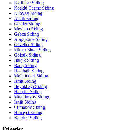
Eskihisar Siding
Köşklü Çeşme Siding
Dilovası Siding
Ahatlı Siding
Gaziler Siding
Mevlana Siding
Gebze Siding
Arapçeşme Siding
Güzeller Siding
Mimar Sinan Siding
Gölcük Siding
Balçık Siding
Barış Siding
Hacıhalil Siding
Mollafenari Siding
İzmit Siding
Beylikbağı Siding
Hatipler Siding
Muallimköy Siding
İznik Siding
Cumaköy Siding
Hürriyet Siding
Kandıra Siding
Etiketler