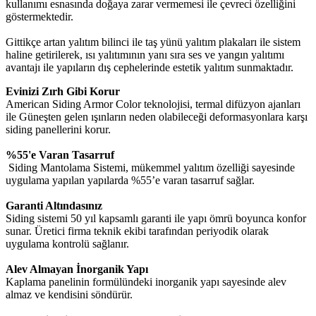
kullanımı esnasında doğaya zarar vermemesi ile çevreci özelliğini
göstermektedir.
Gittikçe artan yalıtım bilinci ile taş yünü yalıtım plakaları ile sistem
haline getirilerek, ısı yalıtımının yanı sıra ses ve yangın yalıtımı
avantajı ile yapıların dış cephelerinde estetik yalıtım sunmaktadır.
Evinizi Zırh Gibi Korur
American Siding Armor Color teknolojisi, termal difüzyon ajanları
ile Güneşten gelen ışınların neden olabileceği deformasyonlara karşı
siding panellerini korur.
%55'e Varan Tasarruf
Siding Mantolama Sistemi, mükemmel yalıtım özelliği sayesinde
uygulama yapılan yapılarda %55’e varan tasarruf sağlar.
Garanti Altındasınız
Siding sistemi 50 yıl kapsamlı garanti ile yapı ömrü boyunca konfor
sunar. Üretici firma teknik ekibi tarafından periyodik olarak
uygulama kontrolü sağlanır.
Alev Almayan İnorganik Yapı
Kaplama panelinin formülündeki inorganik yapı sayesinde alev
almaz ve kendisini söndürür.