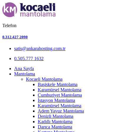
Telefon
0.312.427 2090
satis@ankarahosting.com.tr
0.505.777 1632
Ana Sayfa
Mantolama
Kocaeli Mantolama
Başiskele Mantolama
Karamürsel Mantolama
Cumhuriyet Mantolama
İstasyon Mantolama
Karamürsel Mantolama
Adem Yavuz Mantolama
Denizli Mantolama
Kadıllı Mantolama
Darıca Mantolama