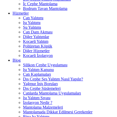
İç Cephe Mantolama
Bodrum Tavan Mantolama
Hizmetler
Çatı Yalıtımı
Isı Yalıtımı
Su Yalıtımı
Çatı Dam Akması
Diğer Yalıtımlar
Kocaeli Yalıtım
Poliüretan Köpük
Diğer Hizmetler
Kocaeli İzolasyon
Blog
Silikon Cephe Uygulaması
Isı Yalıtım Kanunu
Çatı Kaplamaları
Dış Cephe Ses Yalıtım Nasıl Yapılır?
Yağmur İniş Boruları
Dış Cephe Süslemeleri
Çatılarda Mantolama Uygulamaları
Isı Yalıtım Sıvası
İzolasyon Nedir ?
Mantolama Malzemeleri
Mantolamada Dikkat Edilmesi Gerekenler
Bina Isı Yalıtımı