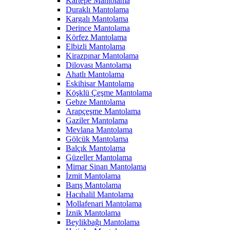
Kartepe Mantolama
Duraklı Mantolama
Kargalı Mantolama
Derince Mantolama
Körfez Mantolama
Elbizli Mantolama
Kirazpınar Mantolama
Dilovası Mantolama
Ahatlı Mantolama
Eskihisar Mantolama
Köşklü Çeşme Mantolama
Gebze Mantolama
Arapçeşme Mantolama
Gaziler Mantolama
Mevlana Mantolama
Gölcük Mantolama
Balçık Mantolama
Güzeller Mantolama
Mimar Sinan Mantolama
İzmit Mantolama
Barış Mantolama
Hacıhalil Mantolama
Mollafenari Mantolama
İznik Mantolama
Beylikbağı Mantolama