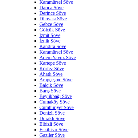
Karamürsel Söve
Darıca Söve
Derince Söve
Dilovası Söve
Gebze Söve
Gölcük Söve
İzmit Söve
İznik Söve
Kandıra Söve
Karamürsel Söve
Adem Yavuz Söve
Kartepe Söve
Körfez Söve
Ahatlı Söve
Arapçeşme Söve
Balçık Söve
Barış Söve
Beylikbağı Söve
Cumaköy Söve
Cumhuriyet Söve
Denizli Söve
Duraklı Söve
Elbizli Söve
Eskihisar Söve
Gaziler Söve