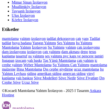
Mimar Sinan İzolasyon
Muallimköy İzolasyon
Tavşanlı İzolasyon
Ulus İzolasyon
Körfez İzolasyon
Etiketler
mantolama
yalıtım
izolasyon
tadilat
dekorasyon
çatı
yapı
Tadilat
tadilat
boya
badana
Yangın Yalıtımı
Ses Yalıtımı
Isı Yalıtımı
Mantolama
Yalıtım
İzolasyon
Su Yalıtımı
yalıtım
çatı izolasyonu
dam izolasyonu
izolasyon
çatı yalıtımı
dam akması
depo
teras
kaplama
tasarruf
ısı yalıtımı
ses yalıtımı
pvc kapı ve pencere tamiri
fugapan
izocam
yalı baskı
Taş Yünü Mantolama
çatı yalıtım
iç
cephe yalıtım
Weber Mantolama
Su Yalıtımı
Çatı Yalıtımı
mantolama
malzeme
Bina Mantolama
Dış cephe giydirme
ucuz mantolama
Isı
Yalıtım Levhası
siding
amerikan siding
amercan siding
vinyl
kaplama
yalı baskısı
Söve Modelleri
Söve Nedir
Söve Fiyatları
Dış
Cephe Söve
Ucuz Söve
©Kocaeli Mantolama Yalıtım İzolasyon - 2025 I Tasarım
Ankara
Hosting