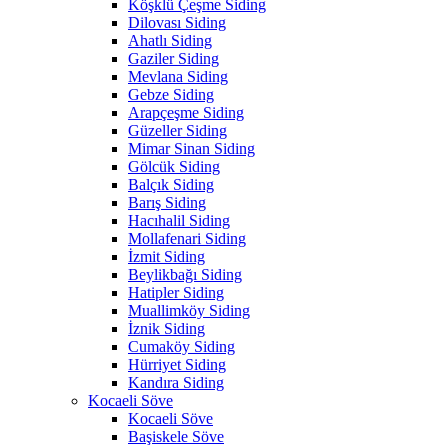
Köşklü Çeşme Siding
Dilovası Siding
Ahatlı Siding
Gaziler Siding
Mevlana Siding
Gebze Siding
Arapçeşme Siding
Güzeller Siding
Mimar Sinan Siding
Gölcük Siding
Balçık Siding
Barış Siding
Hacıhalil Siding
Mollafenari Siding
İzmit Siding
Beylikbağı Siding
Hatipler Siding
Muallimköy Siding
İznik Siding
Cumaköy Siding
Hürriyet Siding
Kandıra Siding
Kocaeli Söve
Kocaeli Söve
Başiskele Söve