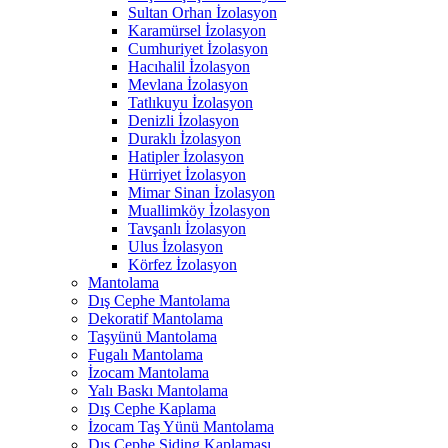
Sultan Orhan İzolasyon
Karamürsel İzolasyon
Cumhuriyet İzolasyon
Hacıhalil İzolasyon
Mevlana İzolasyon
Tatlıkuyu İzolasyon
Denizli İzolasyon
Duraklı İzolasyon
Hatipler İzolasyon
Hürriyet İzolasyon
Mimar Sinan İzolasyon
Muallimköy İzolasyon
Tavşanlı İzolasyon
Ulus İzolasyon
Körfez İzolasyon
Mantolama
Dış Cephe Mantolama
Dekoratif Mantolama
Taşyünü Mantolama
Fugalı Mantolama
İzocam Mantolama
Yalı Baskı Mantolama
Dış Cephe Kaplama
İzocam Taş Yünü Mantolama
Dış Cephe Siding Kaplaması