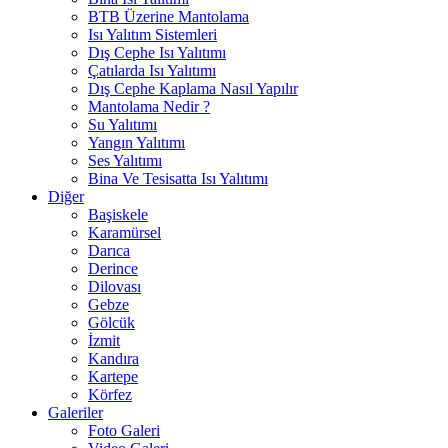
BTB Üzerine Mantolama
Isı Yalıtım Sistemleri
Dış Cephe Isı Yalıtımı
Çatılarda Isı Yalıtımı
Dış Cephe Kaplama Nasıl Yapılır
Mantolama Nedir ?
Su Yalıtımı
Yangın Yalıtımı
Ses Yalıtımı
Bina Ve Tesisatta Isı Yalıtımı
Diğer
Başiskele
Karamürsel
Darıca
Derince
Dilovası
Gebze
Gölcük
İzmit
Kandıra
Kartepe
Körfez
Galeriler
Foto Galeri