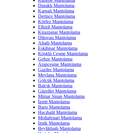
Kartepe Mantolama
Duraklı Mantolama
Kargalı Mantolama
Derince Mantolama
Körfez Mantolama
Elbizli Mantolama
Kirazpınar Mantolama
Dilovası Mantolama
Ahatlı Mantolama
Eskihisar Mantolama
Köşklü Çeşme Mantolama
Gebze Mantolama
Arapçeşme Mantolama
Gaziler Mantolama
Mevlana Mantolama
Gölcük Mantolama
Balçık Mantolama
Güzeller Mantolama
Mimar Sinan Mantolama
İzmit Mantolama
Barış Mantolama
Hacıhalil Mantolama
Mollafenari Mantolama
İznik Mantolama
Beylikbağı Mantolama