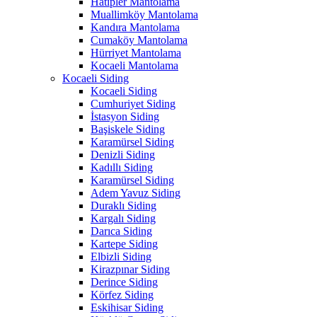
Hatipler Mantolama
Muallimköy Mantolama
Kandıra Mantolama
Cumaköy Mantolama
Hürriyet Mantolama
Kocaeli Mantolama
Kocaeli Siding
Kocaeli Siding
Cumhuriyet Siding
İstasyon Siding
Başiskele Siding
Karamürsel Siding
Denizli Siding
Kadıllı Siding
Karamürsel Siding
Adem Yavuz Siding
Duraklı Siding
Kargalı Siding
Darıca Siding
Kartepe Siding
Elbizli Siding
Kirazpınar Siding
Derince Siding
Körfez Siding
Eskihisar Siding