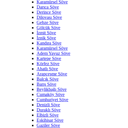
Karamürsel Söve
Darıca Söve
Derince Söve
Dilovası Söve
Gebze Söve
Gölcük Söve
İzmit Söve
İznik Söve
Kandıra Söve
Karamürsel Söve
Adem Yavuz Söve
Kartepe Söve
Körfez Söve
Ahatlı Söve
Arapçeşme Söve
Balçık Söve
Barış Söve
Beylikbağı Söve
Cumaköy Söve
Cumhuriyet Söve
Denizli Söve
Duraklı Söve
Elbizli Söve
Eskihisar Söve
Gaziler Söve