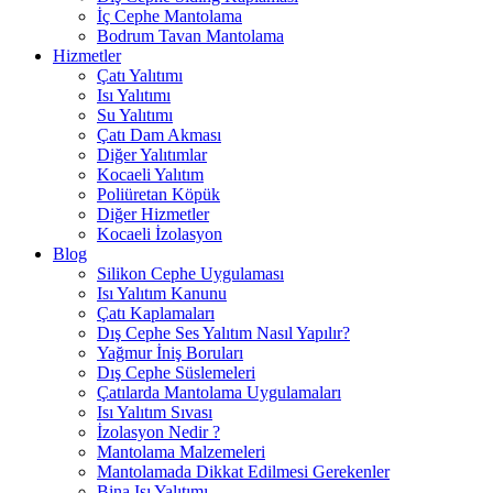
İç Cephe Mantolama
Bodrum Tavan Mantolama
Hizmetler
Çatı Yalıtımı
Isı Yalıtımı
Su Yalıtımı
Çatı Dam Akması
Diğer Yalıtımlar
Kocaeli Yalıtım
Poliüretan Köpük
Diğer Hizmetler
Kocaeli İzolasyon
Blog
Silikon Cephe Uygulaması
Isı Yalıtım Kanunu
Çatı Kaplamaları
Dış Cephe Ses Yalıtım Nasıl Yapılır?
Yağmur İniş Boruları
Dış Cephe Süslemeleri
Çatılarda Mantolama Uygulamaları
Isı Yalıtım Sıvası
İzolasyon Nedir ?
Mantolama Malzemeleri
Mantolamada Dikkat Edilmesi Gerekenler
Bina Isı Yalıtımı