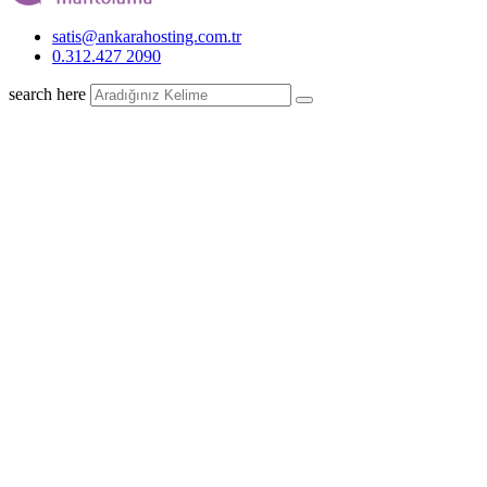
satis@ankarahosting.com.tr
0.312.427 2090
search here