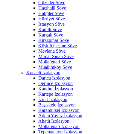
Güzeller Söve
Hacıhalil Söve
Hatipler Söve
Hürriyet Söve
İstasyon Söve
Kadıllı Söve
Kargalı Söve
Kirazpınar Söve
Köşklü Çeşme Söve
Mevlana Söve
Mimar Sinan Söve
Mollafenari Söve
Muallimköy Söve
Kocaeli İzolasyon
Darıca İzolasyon
Derince İzolasyon
Kandıra İzolasyon
Kartepe İzolasyon
İzmit İzolasyon
Başiskele İzolasyon
Karamürsel İzolasyon
Adem Yavuz İzolasyon
Ahatlı İzolasyon
Mollafenari İzolasyon
Tepemanayır İzolasyon