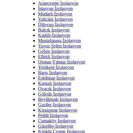
Arapçeşme İzolasyon
İstasyon İzolasyon
Mudarlı İzolasyon
Yağcılar İzolasyon
Dilovası İzolasyon
Balçık İzolasyon
Kadıllı İzolasyon
Mustafapaşa İzolasyon
Yavuz Selim İzolasyon
Gebze İzolasyon
Elbizli İzolasyon
Osman Yılmaz İzolasyon
Yenikent İzolasyon
Barış İzolasyon
Eskihisar İzolasyon
Kargalı İzolasyon
Ovacık İzolasyon
Gölcük İzolasyon
Beylikbağı İzolasyon
Gaziler İzolasyon
Kirazpınar İzolasyon
Pelitli İzolasyon
Cumaköy İzolasyon
Güzeller İzolasyon
Köşklü Çeşme İzolasyon