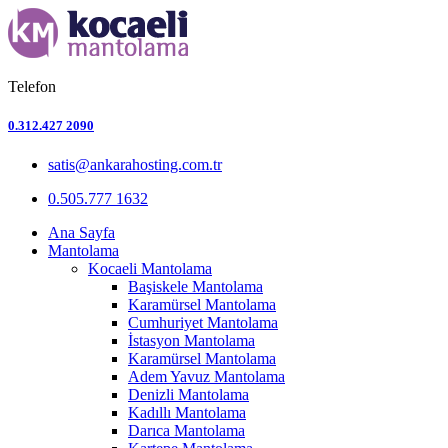
Telefon
0.312.427 2090
satis@ankarahosting.com.tr
0.505.777 1632
Ana Sayfa
Mantolama
Kocaeli Mantolama
Başiskele Mantolama
Karamürsel Mantolama
Cumhuriyet Mantolama
İstasyon Mantolama
Karamürsel Mantolama
Adem Yavuz Mantolama
Denizli Mantolama
Kadıllı Mantolama
Darıca Mantolama