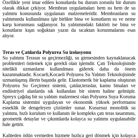
Özellikle yeni imar edilen konutlarda bu durum zorunlu bir durum
olarak dikkat çekiyor. Membran uygulamaları hem ısı hem de su
yalıtımı konusunda uygulanan malzemeleridir. Membranların su
yalıtımında kullanılması işle birlikte bina ve konutların su ve neme
karşı korunması sağlanıyor. Isı yalıtımındaki faktörü ise bina ve
konutların kışın soğuktan yazın da sıcaktan korunmalarını esas
alıyor.
Teras ve Çatılarda Polyurea Su izolasyonu
Su yalıtımı Terasın su geçirmezliği, su girmesinden kaynaklanacak
problemleri önlemek için gerekli olan işlemdir. Çatı Teknolojisinde
nitelikli uzmanların kullanılması giderek daha da önem
kazanmaktadır. Kocaeli,Kocaeli Polyurea Su Yalıtım Teknolojisinde
uzmanlaşmış illerin başında gelir. Elastomerik bir kaplama oluşturan
Polyurea Su Geçirmez sistemi, çatılar,teraslar, kamu binaları ve
endüstriyel alanlarda sık kullanılan bir sistem haline gelmiştir.
Spreyx çağdaş bir su yalıtım malzemesi olan Polyurea Suya Koruma
Kaplama sistemini uygulayan ve ekonomik yüksek performansı
esneklik ile dengeleyen çözümler sunar. Kusursuz monolitik su
yalıtımı, hızlı kurulum ve kullanım ile kompleks çatı teras tasarımını,
geometrik detaylar ve çıkıntılarda kolayca su yalıtımı uygulanabilir
hale getirir.
Kaliteden ödün vermeden hizmete hızlıca geri dönmek için kolayca