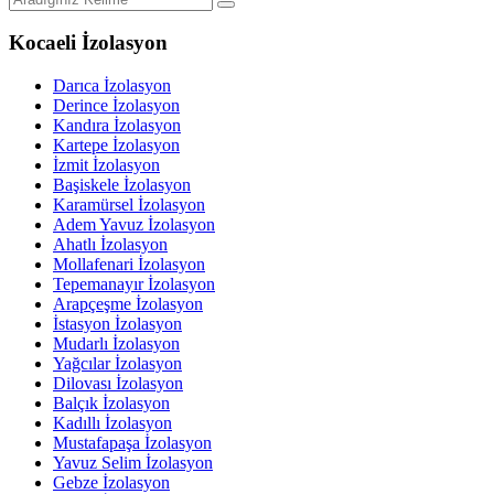
Kocaeli İzolasyon
Darıca İzolasyon
Derince İzolasyon
Kandıra İzolasyon
Kartepe İzolasyon
İzmit İzolasyon
Başiskele İzolasyon
Karamürsel İzolasyon
Adem Yavuz İzolasyon
Ahatlı İzolasyon
Mollafenari İzolasyon
Tepemanayır İzolasyon
Arapçeşme İzolasyon
İstasyon İzolasyon
Mudarlı İzolasyon
Yağcılar İzolasyon
Dilovası İzolasyon
Balçık İzolasyon
Kadıllı İzolasyon
Mustafapaşa İzolasyon
Yavuz Selim İzolasyon
Gebze İzolasyon