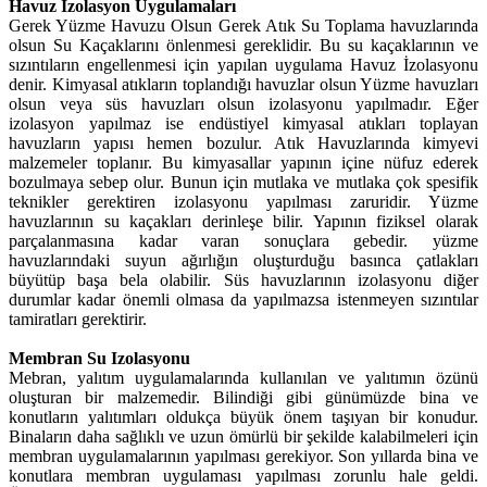
Havuz Izolasyon Uygulamaları
Gerek Yüzme Havuzu Olsun Gerek Atık Su Toplama havuzlarında
olsun Su Kaçaklarını önlenmesi gereklidir. Bu su kaçaklarının ve
sızıntıların engellenmesi için yapılan uygulama Havuz İzolasyonu
denir. Kimyasal atıkların toplandığı havuzlar olsun Yüzme havuzları
olsun veya süs havuzları olsun izolasyonu yapılmadır. Eğer
izolasyon yapılmaz ise endüstiyel kimyasal atıkları toplayan
havuzların yapısı hemen bozulur. Atık Havuzlarında kimyevi
malzemeler toplanır. Bu kimyasallar yapının içine nüfuz ederek
bozulmaya sebep olur. Bunun için mutlaka ve mutlaka çok spesifik
teknikler gerektiren izolasyonu yapılması zaruridir. Yüzme
havuzlarının su kaçakları derinleşe bilir. Yapının fiziksel olarak
parçalanmasına kadar varan sonuçlara gebedir. yüzme
havuzlarındaki suyun ağırlığın oluşturduğu basınca çatlakları
büyütüp başa bela olabilir. Süs havuzlarının izolasyonu diğer
durumlar kadar önemli olmasa da yapılmazsa istenmeyen sızıntılar
tamiratları gerektirir.
Membran Su Izolasyonu
Mebran, yalıtım uygulamalarında kullanılan ve yalıtımın özünü
oluşturan bir malzemedir. Bilindiği gibi günümüzde bina ve
konutların yalıtımları oldukça büyük önem taşıyan bir konudur.
Binaların daha sağlıklı ve uzun ömürlü bir şekilde kalabilmeleri için
membran uygulamalarının yapılması gerekiyor. Son yıllarda bina ve
konutlara membran uygulaması yapılması zorunlu hale geldi.