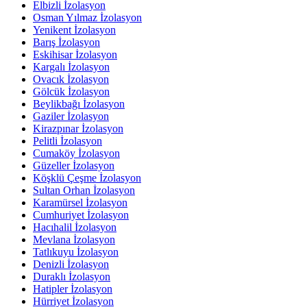
Elbizli İzolasyon
Osman Yılmaz İzolasyon
Yenikent İzolasyon
Barış İzolasyon
Eskihisar İzolasyon
Kargalı İzolasyon
Ovacık İzolasyon
Gölcük İzolasyon
Beylikbağı İzolasyon
Gaziler İzolasyon
Kirazpınar İzolasyon
Pelitli İzolasyon
Cumaköy İzolasyon
Güzeller İzolasyon
Köşklü Çeşme İzolasyon
Sultan Orhan İzolasyon
Karamürsel İzolasyon
Cumhuriyet İzolasyon
Hacıhalil İzolasyon
Mevlana İzolasyon
Tatlıkuyu İzolasyon
Denizli İzolasyon
Duraklı İzolasyon
Hatipler İzolasyon
Hürriyet İzolasyon