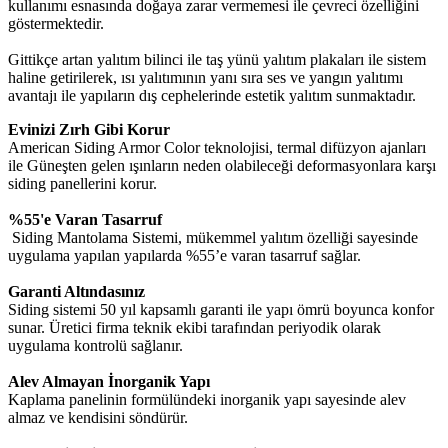
kullanımı esnasında doğaya zarar vermemesi ile çevreci özelliğini
göstermektedir.
Gittikçe artan yalıtım bilinci ile taş yünü yalıtım plakaları ile sistem
haline getirilerek, ısı yalıtımının yanı sıra ses ve yangın yalıtımı
avantajı ile yapıların dış cephelerinde estetik yalıtım sunmaktadır.
Evinizi Zırh Gibi Korur
American Siding Armor Color teknolojisi, termal difüzyon ajanları
ile Güneşten gelen ışınların neden olabileceği deformasyonlara karşı
siding panellerini korur.
%55'e Varan Tasarruf
Siding Mantolama Sistemi, mükemmel yalıtım özelliği sayesinde
uygulama yapılan yapılarda %55’e varan tasarruf sağlar.
Garanti Altındasınız
Siding sistemi 50 yıl kapsamlı garanti ile yapı ömrü boyunca konfor
sunar. Üretici firma teknik ekibi tarafından periyodik olarak
uygulama kontrolü sağlanır.
Alev Almayan İnorganik Yapı
Kaplama panelinin formülündeki inorganik yapı sayesinde alev
almaz ve kendisini söndürür.