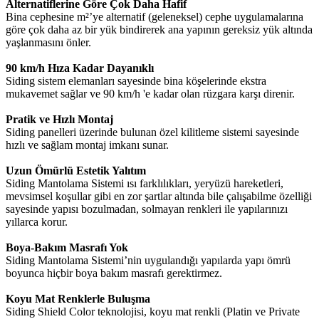
Alternatiflerine Göre Çok Daha Hafif
Bina cephesine m²’ye alternatif (geleneksel) cephe uygulamalarına
göre çok daha az bir yük bindirerek ana yapının gereksiz yük altında
yaşlanmasını önler.
90 km/h Hıza Kadar Dayanıklı
Siding sistem elemanları sayesinde bina köşelerinde ekstra
mukavemet sağlar ve 90 km/h 'e kadar olan rüzgara karşı direnir.
Pratik ve Hızlı Montaj
Siding panelleri üzerinde bulunan özel kilitleme sistemi sayesinde
hızlı ve sağlam montaj imkanı sunar.
Uzun Ömürlü Estetik Yalıtım
Siding Mantolama Sistemi ısı farklılıkları, yeryüzü hareketleri,
mevsimsel koşullar gibi en zor şartlar altında bile çalışabilme özelliği
sayesinde yapısı bozulmadan, solmayan renkleri ile yapılarınızı
yıllarca korur.
Boya-Bakım Masrafı Yok
Siding Mantolama Sistemi’nin uygulandığı yapılarda yapı ömrü
boyunca hiçbir boya bakım masrafı gerektirmez.
Koyu Mat Renklerle Buluşma
Siding Shield Color teknolojisi, koyu mat renkli (Platin ve Private