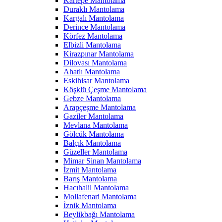
Kartepe Mantolama
Duraklı Mantolama
Kargalı Mantolama
Derince Mantolama
Körfez Mantolama
Elbizli Mantolama
Kirazpınar Mantolama
Dilovası Mantolama
Ahatlı Mantolama
Eskihisar Mantolama
Köşklü Çeşme Mantolama
Gebze Mantolama
Arapçeşme Mantolama
Gaziler Mantolama
Mevlana Mantolama
Gölcük Mantolama
Balçık Mantolama
Güzeller Mantolama
Mimar Sinan Mantolama
İzmit Mantolama
Barış Mantolama
Hacıhalil Mantolama
Mollafenari Mantolama
İznik Mantolama
Beylikbağı Mantolama