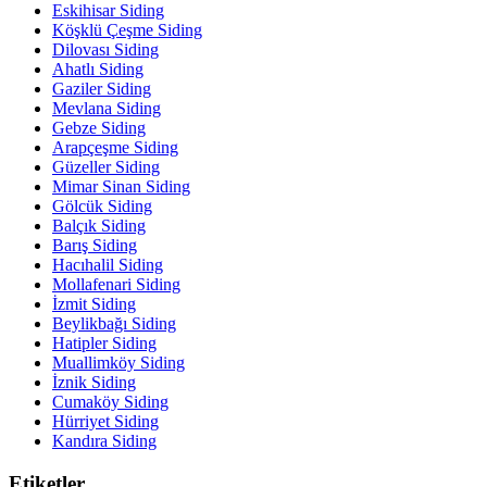
Eskihisar Siding
Köşklü Çeşme Siding
Dilovası Siding
Ahatlı Siding
Gaziler Siding
Mevlana Siding
Gebze Siding
Arapçeşme Siding
Güzeller Siding
Mimar Sinan Siding
Gölcük Siding
Balçık Siding
Barış Siding
Hacıhalil Siding
Mollafenari Siding
İzmit Siding
Beylikbağı Siding
Hatipler Siding
Muallimköy Siding
İznik Siding
Cumaköy Siding
Hürriyet Siding
Kandıra Siding
Etiketler