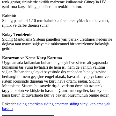
renk grubu) ürünlerde akrilik malzeme kullanarak Güneş’in UV
ışınlarına karşı siding panellerinin renklrini korur.
Kalınlık
Siding panelleri 1,10 mm kalınlıkta üretilerek yüksek mukavemet,
rijitlik ve darbe direnci sunar.
Kolay Temizlenir
Siding Mantolama Sistemi panelleri yarı parlak üretilmesi nedeni ile
doğaya tam uyum sağlayarak mükemmel bir temizlenme kolaylığı
getirir.
Korozyon ve Neme Karşı Koruma
Uygulamada kullanılan buhar dengeleyici ve sistem alt yapısında
kullanılan taş yünü levhaları ile hem ısı, hem de yangın yalıtımı
sağlar. Buhar dengeleyici sayesinde dış cepheden bina yüzeyine
herhangi bir nem geçişine engel olarak, hava alan yapıyı korur ve
sistem içerisinde durağan ve kuru hava ortamı sağlar. Siding
Mantolama Sistemi bu sayede dış duvarların ömrünü uzatarak,
taşıyıcı kolon ve kirişlerin hasara uğramasını engeller, korozyona
karşı korur. İç duvarlarda küf ve bakteri oluşumunun önüne geçer.
Etiketler
siding
amerikan siding
amercan siding
vinyl kaplama
yalı
baskısı