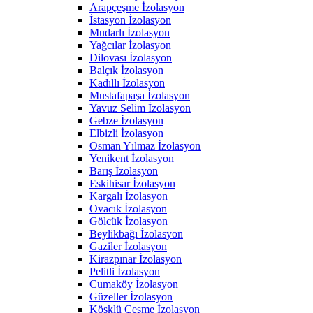
Arapçeşme İzolasyon
İstasyon İzolasyon
Mudarlı İzolasyon
Yağcılar İzolasyon
Dilovası İzolasyon
Balçık İzolasyon
Kadıllı İzolasyon
Mustafapaşa İzolasyon
Yavuz Selim İzolasyon
Gebze İzolasyon
Elbizli İzolasyon
Osman Yılmaz İzolasyon
Yenikent İzolasyon
Barış İzolasyon
Eskihisar İzolasyon
Kargalı İzolasyon
Ovacık İzolasyon
Gölcük İzolasyon
Beylikbağı İzolasyon
Gaziler İzolasyon
Kirazpınar İzolasyon
Pelitli İzolasyon
Cumaköy İzolasyon
Güzeller İzolasyon
Köşklü Çeşme İzolasyon