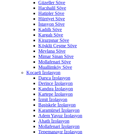
Güzeller Söve
Hacıhalil Söve
Hatipler Söve
Hürriyet Söve
İstasyon Söve
Kadıllı Söve
Kargalı Söve
Kirazpınar Söve
Köşklü Çeşme Söve
Mevlana Söve
Mimar Sinan Söve
Mollafenari Söve
Muallimköy Söve
Kocaeli İzolasyon
Darıca İzolasyon
Derince İzolasyon
Kandıra İzolasyon
Kartepe İzolasyon
İzmit İzolasyon
Başiskele İzolasyon
Karamürsel İzolasyon
Adem Yavuz İzolasyon
Ahatlı İzolasyon
Mollafenari İzolasyon
Tepemanayır İzolasyon