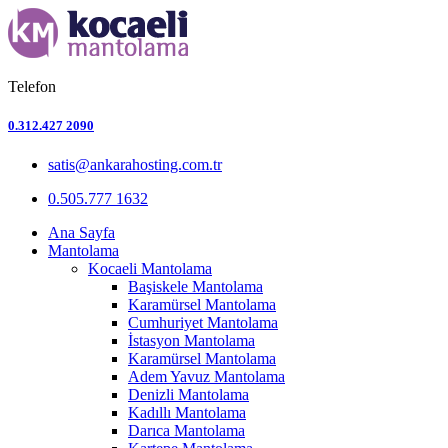
Telefon
0.312.427 2090
satis@ankarahosting.com.tr
0.505.777 1632
Ana Sayfa
Mantolama
Kocaeli Mantolama
Başiskele Mantolama
Karamürsel Mantolama
Cumhuriyet Mantolama
İstasyon Mantolama
Karamürsel Mantolama
Adem Yavuz Mantolama
Denizli Mantolama
Kadıllı Mantolama
Darıca Mantolama