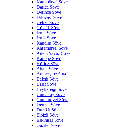
Karamürsel Söve
Darıca Söve
Derince Söve
Dilovası Söve
Gebze Söve
Gölcük Söve
İzmit Söve
İznik Söve
Kandıra Söve
Karamürsel Söve
Adem Yavuz Söve
Kartepe Söve
Körfez Söve
Ahatlı Söve
Arapçeşme Söve
Balçık Söve
Barış Söve
Beylikbağı Söve
Cumaköy Söve
Cumhuriyet Söve
Denizli Söve
Duraklı Söve
Elbizli Söve
Eskihisar Söve
Gaziler Söve