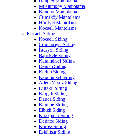
Hatipler Mantolama
Muallimköy Mantolama
Kandıra Mantolama
Cumaköy Mantolama
Hürriyet Mantolama
Kocaeli Mantolama
Kocaeli Siding
Kocaeli Siding
Cumhuriyet Siding
İstasyon Siding
Başiskele Siding
Karamürsel Siding
Denizli Siding
Kadıllı Siding
Karamürsel Siding
Adem Yavuz Siding
Duraklı Siding
Kargalı Siding
Darıca Siding
Kartepe Siding
Elbizli Siding
Kirazpınar Siding
Derince Siding
Körfez Siding
Eskihisar Siding