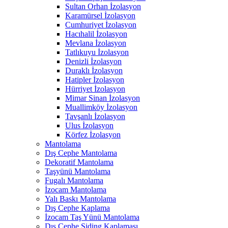
Sultan Orhan İzolasyon
Karamürsel İzolasyon
Cumhuriyet İzolasyon
Hacıhalil İzolasyon
Mevlana İzolasyon
Tatlıkuyu İzolasyon
Denizli İzolasyon
Duraklı İzolasyon
Hatipler İzolasyon
Hürriyet İzolasyon
Mimar Sinan İzolasyon
Muallimköy İzolasyon
Tavşanlı İzolasyon
Ulus İzolasyon
Körfez İzolasyon
Mantolama
Dış Cephe Mantolama
Dekoratif Mantolama
Taşyünü Mantolama
Fugalı Mantolama
İzocam Mantolama
Yalı Baskı Mantolama
Dış Cephe Kaplama
İzocam Taş Yünü Mantolama
Dış Cephe Siding Kaplaması