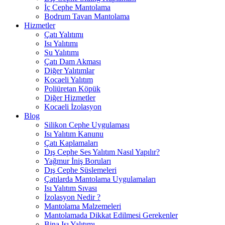
İç Cephe Mantolama
Bodrum Tavan Mantolama
Hizmetler
Çatı Yalıtımı
Isı Yalıtımı
Su Yalıtımı
Çatı Dam Akması
Diğer Yalıtımlar
Kocaeli Yalıtım
Poliüretan Köpük
Diğer Hizmetler
Kocaeli İzolasyon
Blog
Silikon Cephe Uygulaması
Isı Yalıtım Kanunu
Çatı Kaplamaları
Dış Cephe Ses Yalıtım Nasıl Yapılır?
Yağmur İniş Boruları
Dış Cephe Süslemeleri
Çatılarda Mantolama Uygulamaları
Isı Yalıtım Sıvası
İzolasyon Nedir ?
Mantolama Malzemeleri
Mantolamada Dikkat Edilmesi Gerekenler
Bina Isı Yalıtımı