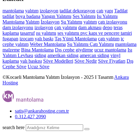
mantolama
yalıtım
izolasyon
tadilat
dekorasyon
çatı
yapı
Tadilat
tadilat
boya
badana
Yangın Yalıtımı
Ses Yalıtımı
Isı Yalıtımı
Mantolama
Yalıtım
İzolasyon
Su Yalıtımı
yalıtım
çatı izolasyonu
dam izolasyonu
izolasyon
çatı yalıtımı
dam akması
depo
teras
kaplama
tasarruf
ısı yalıtımı
ses yalıtımı
pvc kapı ve pencere tamiri
fugapan
izocam
yalı baskı
Taş Yünü Mantolama
çatı yalıtım
iç
cephe yalıtım
Weber Mantolama
Su Yalıtımı
Çatı Yalıtımı
mantolama
malzeme
Bina Mantolama
Dış cephe giydirme
ucuz mantolama
Isı
Yalıtım Levhası
siding
amerikan siding
amercan siding
vinyl
kaplama
yalı baskısı
Söve Modelleri
Söve Nedir
Söve Fiyatları
Dış
Cephe Söve
Ucuz Söve
©Kocaeli Mantolama Yalıtım İzolasyon - 2025 I Tasarım
Ankara
Hosting
satis@ankarahosting.com.tr
0.312.427 2090
search here