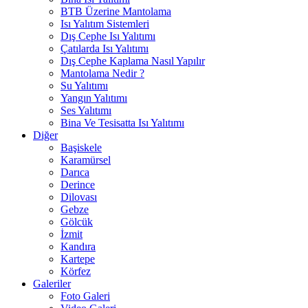
BTB Üzerine Mantolama
Isı Yalıtım Sistemleri
Dış Cephe Isı Yalıtımı
Çatılarda Isı Yalıtımı
Dış Cephe Kaplama Nasıl Yapılır
Mantolama Nedir ?
Su Yalıtımı
Yangın Yalıtımı
Ses Yalıtımı
Bina Ve Tesisatta Isı Yalıtımı
Diğer
Başiskele
Karamürsel
Darıca
Derince
Dilovası
Gebze
Gölcük
İzmit
Kandıra
Kartepe
Körfez
Galeriler
Foto Galeri