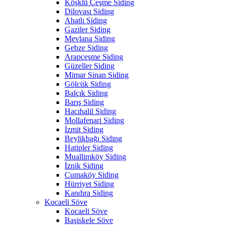
Köşklü Çeşme Siding
Dilovası Siding
Ahatlı Siding
Gaziler Siding
Mevlana Siding
Gebze Siding
Arapçeşme Siding
Güzeller Siding
Mimar Sinan Siding
Gölcük Siding
Balçık Siding
Barış Siding
Hacıhalil Siding
Mollafenari Siding
İzmit Siding
Beylikbağı Siding
Hatipler Siding
Muallimköy Siding
İznik Siding
Cumaköy Siding
Hürriyet Siding
Kandıra Siding
Kocaeli Söve
Kocaeli Söve
Başiskele Söve