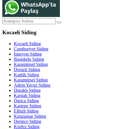
Kocaeli Siding
Kocaeli Siding
Cumhuriyet Siding
İstasyon Siding
Başiskele Siding
Karamürsel Siding
Denizli Siding
Kadıllı Siding
Karamürsel Siding
Adem Yavuz Siding
Duraklı Siding
Kargalı Siding
Darıca Siding
Kartepe Siding
Elbizli Siding
Kirazpınar Siding
Derince Siding
Körfez Siding