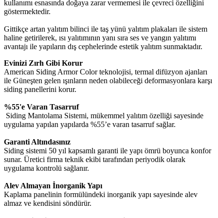
kullanımı esnasında doğaya zarar vermemesi ile çevreci özelliğini
göstermektedir.
Gittikçe artan yalıtım bilinci ile taş yünü yalıtım plakaları ile sistem
haline getirilerek, ısı yalıtımının yanı sıra ses ve yangın yalıtımı
avantajı ile yapıların dış cephelerinde estetik yalıtım sunmaktadır.
Evinizi Zırh Gibi Korur
American Siding Armor Color teknolojisi, termal difüzyon ajanları
ile Güneşten gelen ışınların neden olabileceği deformasyonlara karşı
siding panellerini korur.
%55'e Varan Tasarruf
Siding Mantolama Sistemi, mükemmel yalıtım özelliği sayesinde
uygulama yapılan yapılarda %55’e varan tasarruf sağlar.
Garanti Altındasınız
Siding sistemi 50 yıl kapsamlı garanti ile yapı ömrü boyunca konfor
sunar. Üretici firma teknik ekibi tarafından periyodik olarak
uygulama kontrolü sağlanır.
Alev Almayan İnorganik Yapı
Kaplama panelinin formülündeki inorganik yapı sayesinde alev
almaz ve kendisini söndürür.