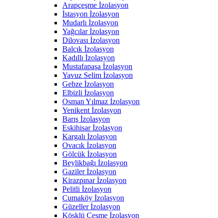
Arapçeşme İzolasyon
İstasyon İzolasyon
Mudarlı İzolasyon
Yağcılar İzolasyon
Dilovası İzolasyon
Balçık İzolasyon
Kadıllı İzolasyon
Mustafapaşa İzolasyon
Yavuz Selim İzolasyon
Gebze İzolasyon
Elbizli İzolasyon
Osman Yılmaz İzolasyon
Yenikent İzolasyon
Barış İzolasyon
Eskihisar İzolasyon
Kargalı İzolasyon
Ovacık İzolasyon
Gölcük İzolasyon
Beylikbağı İzolasyon
Gaziler İzolasyon
Kirazpınar İzolasyon
Pelitli İzolasyon
Cumaköy İzolasyon
Güzeller İzolasyon
Köşklü Çeşme İzolasyon