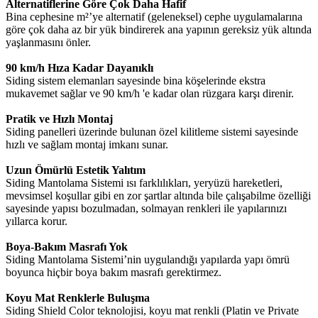
Alternatiflerine Göre Çok Daha Hafif
Bina cephesine m²’ye alternatif (geleneksel) cephe uygulamalarına
göre çok daha az bir yük bindirerek ana yapının gereksiz yük altında
yaşlanmasını önler.
90 km/h Hıza Kadar Dayanıklı
Siding sistem elemanları sayesinde bina köşelerinde ekstra
mukavemet sağlar ve 90 km/h 'e kadar olan rüzgara karşı direnir.
Pratik ve Hızlı Montaj
Siding panelleri üzerinde bulunan özel kilitleme sistemi sayesinde
hızlı ve sağlam montaj imkanı sunar.
Uzun Ömürlü Estetik Yalıtım
Siding Mantolama Sistemi ısı farklılıkları, yeryüzü hareketleri,
mevsimsel koşullar gibi en zor şartlar altında bile çalışabilme özelliği
sayesinde yapısı bozulmadan, solmayan renkleri ile yapılarınızı
yıllarca korur.
Boya-Bakım Masrafı Yok
Siding Mantolama Sistemi’nin uygulandığı yapılarda yapı ömrü
boyunca hiçbir boya bakım masrafı gerektirmez.
Koyu Mat Renklerle Buluşma
Siding Shield Color teknolojisi, koyu mat renkli (Platin ve Private