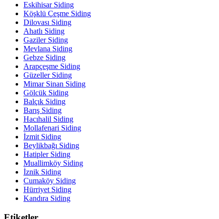
Eskihisar Siding
Köşklü Çeşme Siding
Dilovası Siding
Ahatlı Siding
Gaziler Siding
Mevlana Siding
Gebze Siding
Arapçeşme Siding
Güzeller Siding
Mimar Sinan Siding
Gölcük Siding
Balçık Siding
Barış Siding
Hacıhalil Siding
Mollafenari Siding
İzmit Siding
Beylikbağı Siding
Hatipler Siding
Muallimköy Siding
İznik Siding
Cumaköy Siding
Hürriyet Siding
Kandıra Siding
Etiketler