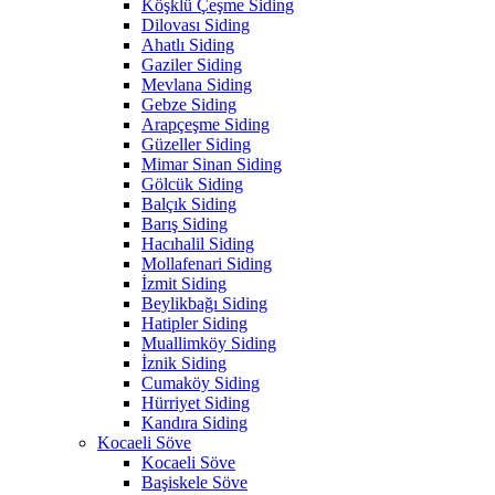
Köşklü Çeşme Siding
Dilovası Siding
Ahatlı Siding
Gaziler Siding
Mevlana Siding
Gebze Siding
Arapçeşme Siding
Güzeller Siding
Mimar Sinan Siding
Gölcük Siding
Balçık Siding
Barış Siding
Hacıhalil Siding
Mollafenari Siding
İzmit Siding
Beylikbağı Siding
Hatipler Siding
Muallimköy Siding
İznik Siding
Cumaköy Siding
Hürriyet Siding
Kandıra Siding
Kocaeli Söve
Kocaeli Söve
Başiskele Söve