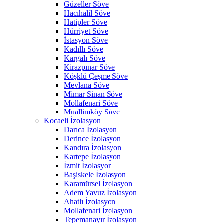
Güzeller Söve
Hacıhalil Söve
Hatipler Söve
Hürriyet Söve
İstasyon Söve
Kadıllı Söve
Kargalı Söve
Kirazpınar Söve
Köşklü Çeşme Söve
Mevlana Söve
Mimar Sinan Söve
Mollafenari Söve
Muallimköy Söve
Kocaeli İzolasyon
Darıca İzolasyon
Derince İzolasyon
Kandıra İzolasyon
Kartepe İzolasyon
İzmit İzolasyon
Başiskele İzolasyon
Karamürsel İzolasyon
Adem Yavuz İzolasyon
Ahatlı İzolasyon
Mollafenari İzolasyon
Tepemanayır İzolasyon