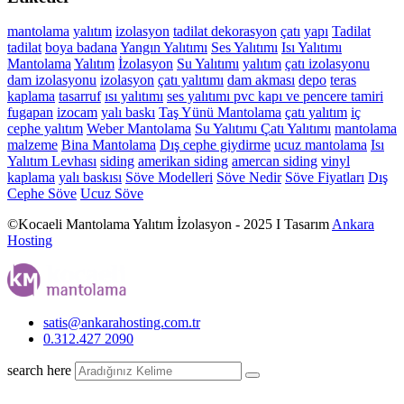
mantolama
yalıtım
izolasyon
tadilat
dekorasyon
çatı
yapı
Tadilat
tadilat
boya
badana
Yangın Yalıtımı
Ses Yalıtımı
Isı Yalıtımı
Mantolama
Yalıtım
İzolasyon
Su Yalıtımı
yalıtım
çatı izolasyonu
dam izolasyonu
izolasyon
çatı yalıtımı
dam akması
depo
teras
kaplama
tasarruf
ısı yalıtımı
ses yalıtımı
pvc kapı ve pencere tamiri
fugapan
izocam
yalı baskı
Taş Yünü Mantolama
çatı yalıtım
iç
cephe yalıtım
Weber Mantolama
Su Yalıtımı
Çatı Yalıtımı
mantolama
malzeme
Bina Mantolama
Dış cephe giydirme
ucuz mantolama
Isı
Yalıtım Levhası
siding
amerikan siding
amercan siding
vinyl
kaplama
yalı baskısı
Söve Modelleri
Söve Nedir
Söve Fiyatları
Dış
Cephe Söve
Ucuz Söve
©Kocaeli Mantolama Yalıtım İzolasyon - 2025 I Tasarım
Ankara
Hosting
satis@ankarahosting.com.tr
0.312.427 2090
search here