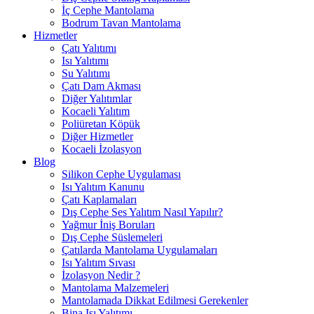
İç Cephe Mantolama
Bodrum Tavan Mantolama
Hizmetler
Çatı Yalıtımı
Isı Yalıtımı
Su Yalıtımı
Çatı Dam Akması
Diğer Yalıtımlar
Kocaeli Yalıtım
Poliüretan Köpük
Diğer Hizmetler
Kocaeli İzolasyon
Blog
Silikon Cephe Uygulaması
Isı Yalıtım Kanunu
Çatı Kaplamaları
Dış Cephe Ses Yalıtım Nasıl Yapılır?
Yağmur İniş Boruları
Dış Cephe Süslemeleri
Çatılarda Mantolama Uygulamaları
Isı Yalıtım Sıvası
İzolasyon Nedir ?
Mantolama Malzemeleri
Mantolamada Dikkat Edilmesi Gerekenler
Bina Isı Yalıtımı