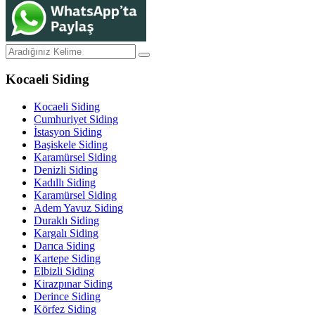
Kocaeli Siding
Kocaeli Siding
Cumhuriyet Siding
İstasyon Siding
Başiskele Siding
Karamürsel Siding
Denizli Siding
Kadıllı Siding
Karamürsel Siding
Adem Yavuz Siding
Duraklı Siding
Kargalı Siding
Darıca Siding
Kartepe Siding
Elbizli Siding
Kirazpınar Siding
Derince Siding
Körfez Siding