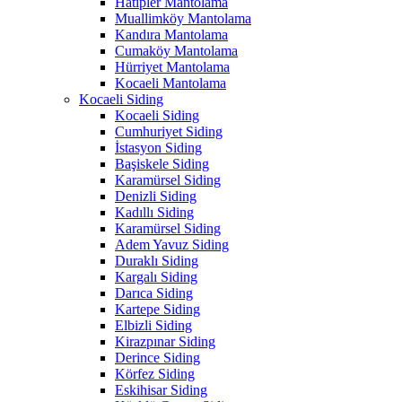
Hatipler Mantolama
Muallimköy Mantolama
Kandıra Mantolama
Cumaköy Mantolama
Hürriyet Mantolama
Kocaeli Mantolama
Kocaeli Siding
Kocaeli Siding
Cumhuriyet Siding
İstasyon Siding
Başiskele Siding
Karamürsel Siding
Denizli Siding
Kadıllı Siding
Karamürsel Siding
Adem Yavuz Siding
Duraklı Siding
Kargalı Siding
Darıca Siding
Kartepe Siding
Elbizli Siding
Kirazpınar Siding
Derince Siding
Körfez Siding
Eskihisar Siding