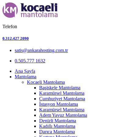
Telefon
0.312.427 2090
satis@ankarahosting.com.tr
0.505.777 1632
Ana Sayfa
Mantolama
Kocaeli Mantolama
Başiskele Mantolama
Karamürsel Mantolama
Cumhuriyet Mantolama
İstasyon Mantolama
Karamürsel Mantolama
Adem Yavuz Mantolama
Denizli Mantolama
Kadıllı Mantolama
Darıca Mantolama