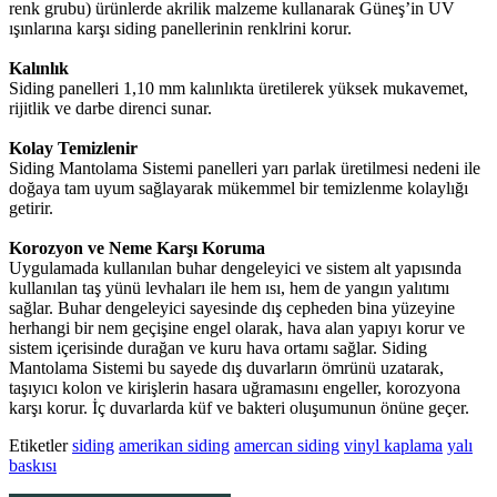
renk grubu) ürünlerde akrilik malzeme kullanarak Güneş’in UV
ışınlarına karşı siding panellerinin renklrini korur.
Kalınlık
Siding panelleri 1,10 mm kalınlıkta üretilerek yüksek mukavemet,
rijitlik ve darbe direnci sunar.
Kolay Temizlenir
Siding Mantolama Sistemi panelleri yarı parlak üretilmesi nedeni ile
doğaya tam uyum sağlayarak mükemmel bir temizlenme kolaylığı
getirir.
Korozyon ve Neme Karşı Koruma
Uygulamada kullanılan buhar dengeleyici ve sistem alt yapısında
kullanılan taş yünü levhaları ile hem ısı, hem de yangın yalıtımı
sağlar. Buhar dengeleyici sayesinde dış cepheden bina yüzeyine
herhangi bir nem geçişine engel olarak, hava alan yapıyı korur ve
sistem içerisinde durağan ve kuru hava ortamı sağlar. Siding
Mantolama Sistemi bu sayede dış duvarların ömrünü uzatarak,
taşıyıcı kolon ve kirişlerin hasara uğramasını engeller, korozyona
karşı korur. İç duvarlarda küf ve bakteri oluşumunun önüne geçer.
Etiketler
siding
amerikan siding
amercan siding
vinyl kaplama
yalı
baskısı