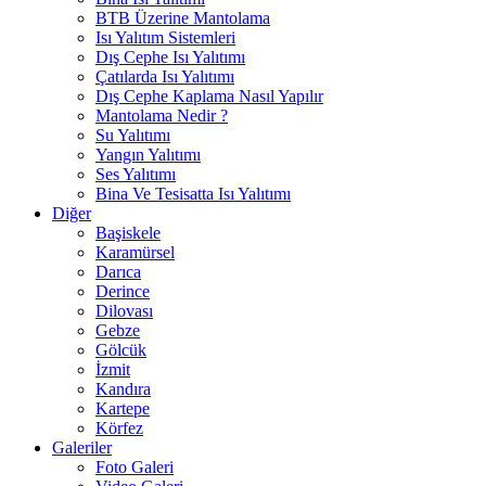
BTB Üzerine Mantolama
Isı Yalıtım Sistemleri
Dış Cephe Isı Yalıtımı
Çatılarda Isı Yalıtımı
Dış Cephe Kaplama Nasıl Yapılır
Mantolama Nedir ?
Su Yalıtımı
Yangın Yalıtımı
Ses Yalıtımı
Bina Ve Tesisatta Isı Yalıtımı
Diğer
Başiskele
Karamürsel
Darıca
Derince
Dilovası
Gebze
Gölcük
İzmit
Kandıra
Kartepe
Körfez
Galeriler
Foto Galeri