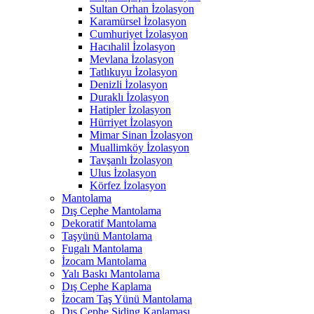
Sultan Orhan İzolasyon
Karamürsel İzolasyon
Cumhuriyet İzolasyon
Hacıhalil İzolasyon
Mevlana İzolasyon
Tatlıkuyu İzolasyon
Denizli İzolasyon
Duraklı İzolasyon
Hatipler İzolasyon
Hürriyet İzolasyon
Mimar Sinan İzolasyon
Muallimköy İzolasyon
Tavşanlı İzolasyon
Ulus İzolasyon
Körfez İzolasyon
Mantolama
Dış Cephe Mantolama
Dekoratif Mantolama
Taşyünü Mantolama
Fugalı Mantolama
İzocam Mantolama
Yalı Baskı Mantolama
Dış Cephe Kaplama
İzocam Taş Yünü Mantolama
Dış Cephe Siding Kaplaması