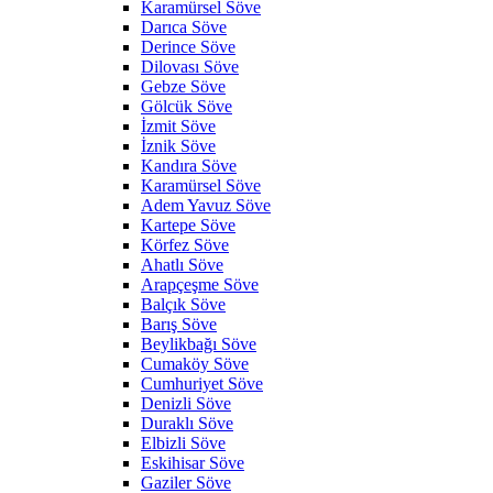
Karamürsel Söve
Darıca Söve
Derince Söve
Dilovası Söve
Gebze Söve
Gölcük Söve
İzmit Söve
İznik Söve
Kandıra Söve
Karamürsel Söve
Adem Yavuz Söve
Kartepe Söve
Körfez Söve
Ahatlı Söve
Arapçeşme Söve
Balçık Söve
Barış Söve
Beylikbağı Söve
Cumaköy Söve
Cumhuriyet Söve
Denizli Söve
Duraklı Söve
Elbizli Söve
Eskihisar Söve
Gaziler Söve