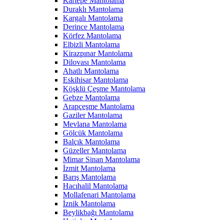
Kartepe Mantolama
Duraklı Mantolama
Kargalı Mantolama
Derince Mantolama
Körfez Mantolama
Elbizli Mantolama
Kirazpınar Mantolama
Dilovası Mantolama
Ahatlı Mantolama
Eskihisar Mantolama
Köşklü Çeşme Mantolama
Gebze Mantolama
Arapçeşme Mantolama
Gaziler Mantolama
Mevlana Mantolama
Gölcük Mantolama
Balçık Mantolama
Güzeller Mantolama
Mimar Sinan Mantolama
İzmit Mantolama
Barış Mantolama
Hacıhalil Mantolama
Mollafenari Mantolama
İznik Mantolama
Beylikbağı Mantolama