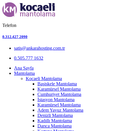
Telefon
0.312.427 2090
satis@ankarahosting.com.tr
0.505.777 1632
Ana Sayfa
Mantolama
Kocaeli Mantolama
Başiskele Mantolama
Karamürsel Mantolama
Cumhuriyet Mantolama
İstasyon Mantolama
Karamürsel Mantolama
Adem Yavuz Mantolama
Denizli Mantolama
Kadıllı Mantolama
Darıca Mantolama