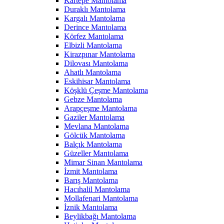
Kartepe Mantolama
Duraklı Mantolama
Kargalı Mantolama
Derince Mantolama
Körfez Mantolama
Elbizli Mantolama
Kirazpınar Mantolama
Dilovası Mantolama
Ahatlı Mantolama
Eskihisar Mantolama
Köşklü Çeşme Mantolama
Gebze Mantolama
Arapçeşme Mantolama
Gaziler Mantolama
Mevlana Mantolama
Gölcük Mantolama
Balçık Mantolama
Güzeller Mantolama
Mimar Sinan Mantolama
İzmit Mantolama
Barış Mantolama
Hacıhalil Mantolama
Mollafenari Mantolama
İznik Mantolama
Beylikbağı Mantolama