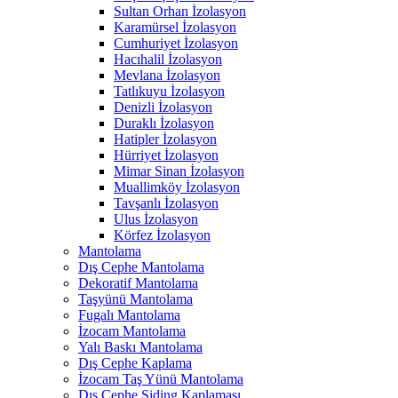
Sultan Orhan İzolasyon
Karamürsel İzolasyon
Cumhuriyet İzolasyon
Hacıhalil İzolasyon
Mevlana İzolasyon
Tatlıkuyu İzolasyon
Denizli İzolasyon
Duraklı İzolasyon
Hatipler İzolasyon
Hürriyet İzolasyon
Mimar Sinan İzolasyon
Muallimköy İzolasyon
Tavşanlı İzolasyon
Ulus İzolasyon
Körfez İzolasyon
Mantolama
Dış Cephe Mantolama
Dekoratif Mantolama
Taşyünü Mantolama
Fugalı Mantolama
İzocam Mantolama
Yalı Baskı Mantolama
Dış Cephe Kaplama
İzocam Taş Yünü Mantolama
Dış Cephe Siding Kaplaması