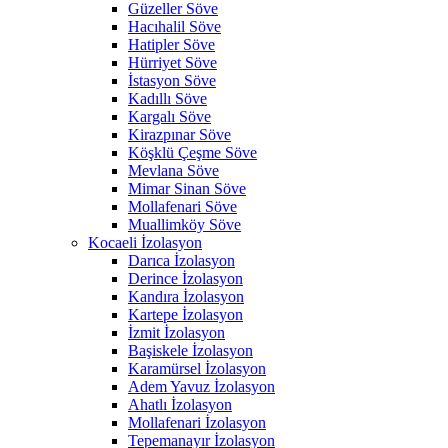
Güzeller Söve
Hacıhalil Söve
Hatipler Söve
Hürriyet Söve
İstasyon Söve
Kadıllı Söve
Kargalı Söve
Kirazpınar Söve
Köşklü Çeşme Söve
Mevlana Söve
Mimar Sinan Söve
Mollafenari Söve
Muallimköy Söve
Kocaeli İzolasyon
Darıca İzolasyon
Derince İzolasyon
Kandıra İzolasyon
Kartepe İzolasyon
İzmit İzolasyon
Başiskele İzolasyon
Karamürsel İzolasyon
Adem Yavuz İzolasyon
Ahatlı İzolasyon
Mollafenari İzolasyon
Tepemanayır İzolasyon