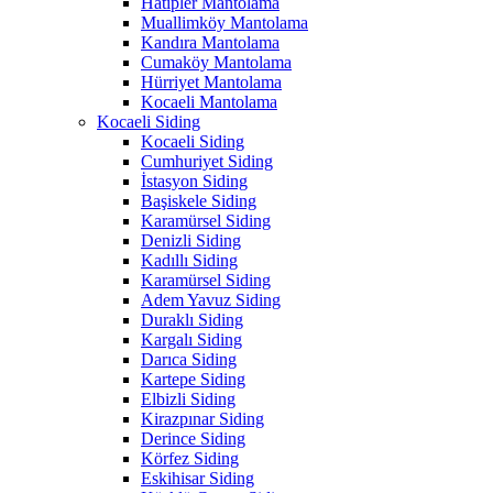
Hatipler Mantolama
Muallimköy Mantolama
Kandıra Mantolama
Cumaköy Mantolama
Hürriyet Mantolama
Kocaeli Mantolama
Kocaeli Siding
Kocaeli Siding
Cumhuriyet Siding
İstasyon Siding
Başiskele Siding
Karamürsel Siding
Denizli Siding
Kadıllı Siding
Karamürsel Siding
Adem Yavuz Siding
Duraklı Siding
Kargalı Siding
Darıca Siding
Kartepe Siding
Elbizli Siding
Kirazpınar Siding
Derince Siding
Körfez Siding
Eskihisar Siding