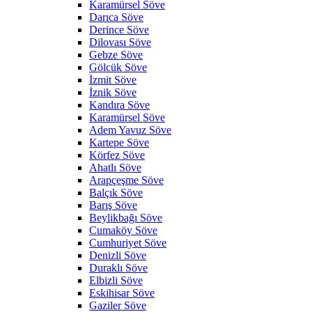
Karamürsel Söve
Darıca Söve
Derince Söve
Dilovası Söve
Gebze Söve
Gölcük Söve
İzmit Söve
İznik Söve
Kandıra Söve
Karamürsel Söve
Adem Yavuz Söve
Kartepe Söve
Körfez Söve
Ahatlı Söve
Arapçeşme Söve
Balçık Söve
Barış Söve
Beylikbağı Söve
Cumaköy Söve
Cumhuriyet Söve
Denizli Söve
Duraklı Söve
Elbizli Söve
Eskihisar Söve
Gaziler Söve