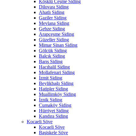
Köşklü Çeşme Siding
Dilovası Siding
Ahatlı Siding
Gaziler Siding
Mevlana Siding
Gebze Siding
Arapçeşme Siding
Güzeller Siding
Mimar Sinan Siding
Gölcük Siding
Balçık Siding
Barış Siding
Hacıhalil Siding
Mollafenari Siding
İzmit Siding
Beylikbağı Siding
Hatipler Siding
Muallimköy Siding
İznik Siding
Cumaköy Siding
Hürriyet Siding
Kandıra Siding
Kocaeli Söve
Kocaeli Söve
Başiskele Söve