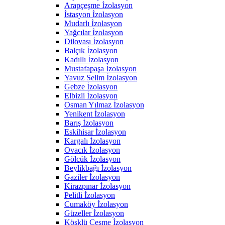
Arapçeşme İzolasyon
İstasyon İzolasyon
Mudarlı İzolasyon
Yağcılar İzolasyon
Dilovası İzolasyon
Balçık İzolasyon
Kadıllı İzolasyon
Mustafapaşa İzolasyon
Yavuz Selim İzolasyon
Gebze İzolasyon
Elbizli İzolasyon
Osman Yılmaz İzolasyon
Yenikent İzolasyon
Barış İzolasyon
Eskihisar İzolasyon
Kargalı İzolasyon
Ovacık İzolasyon
Gölcük İzolasyon
Beylikbağı İzolasyon
Gaziler İzolasyon
Kirazpınar İzolasyon
Pelitli İzolasyon
Cumaköy İzolasyon
Güzeller İzolasyon
Köşklü Çeşme İzolasyon