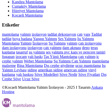
Kandıra Mantolama
Cumaköy Mantolama
Hürriyet Mantolama
Kocaeli Mantolama
Etiketler
mantolama
yalıtım
izolasyon
tadilat
dekorasyon
çatı
yapı
Tadilat
tadilat
boya
badana
Yangın Yalıtımı
Ses Yalıtımı
Isı Yalıtımı
Mantolama
Yalıtım
İzolasyon
Su Yalıtımı
yalıtım
çatı izolasyonu
dam izolasyonu
izolasyon
çatı yalıtımı
dam akması
depo
teras
kaplama
tasarruf
ısı yalıtımı
ses yalıtımı
pvc kapı ve pencere tamiri
fugapan
izocam
yalı baskı
Taş Yünü Mantolama
çatı yalıtım
iç
cephe yalıtım
Weber Mantolama
Su Yalıtımı
Çatı Yalıtımı
mantolama
malzeme
Bina Mantolama
Dış cephe giydirme
ucuz mantolama
Isı
Yalıtım Levhası
siding
amerikan siding
amercan siding
vinyl
kaplama
yalı baskısı
Söve Modelleri
Söve Nedir
Söve Fiyatları
Dış
Cephe Söve
Ucuz Söve
©Kocaeli Mantolama Yalıtım İzolasyon - 2025 I Tasarım
Ankara
Hosting