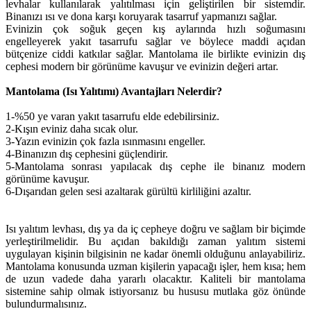
levhalar kullanılarak yalıtılması için geliştirilen bir sistemdir.
Binanızı ısı ve dona karşı koruyarak tasarruf yapmanızı sağlar.
Evinizin çok soğuk geçen kış aylarında hızlı soğumasını
engelleyerek yakıt tasarrufu sağlar ve böylece maddi açıdan
bütçenize ciddi katkılar sağlar. Mantolama ile birlikte evinizin dış
cephesi modern bir görünüme kavuşur ve evinizin değeri artar.
Mantolama (Isı Yalıtımı) Avantajları Nelerdir?
1-%50 ye varan yakıt tasarrufu elde edebilirsiniz.
2-Kışın eviniz daha sıcak olur.
3-Yazın evinizin çok fazla ısınmasını engeller.
4-Binanızın dış cephesini güçlendirir.
5-Mantolama sonrası yapılacak dış cephe ile binanız modern
görünüme kavuşur.
6-Dışarıdan gelen sesi azaltarak gürültü kirliliğini azaltır.
Isı yalıtım levhası, dış ya da iç cepheye doğru ve sağlam bir biçimde
yerleştirilmelidir. Bu açıdan bakıldığı zaman yalıtım sistemi
uygulayan kişinin bilgisinin ne kadar önemli olduğunu anlayabiliriz.
Mantolama konusunda uzman kişilerin yapacağı işler, hem kısa; hem
de uzun vadede daha yararlı olacaktır. Kaliteli bir mantolama
sistemine sahip olmak istiyorsanız bu hususu mutlaka göz önünde
bulundurmalısınız.