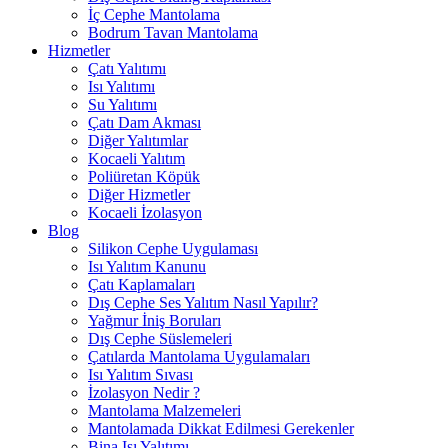
İç Cephe Mantolama
Bodrum Tavan Mantolama
Hizmetler
Çatı Yalıtımı
Isı Yalıtımı
Su Yalıtımı
Çatı Dam Akması
Diğer Yalıtımlar
Kocaeli Yalıtım
Poliüretan Köpük
Diğer Hizmetler
Kocaeli İzolasyon
Blog
Silikon Cephe Uygulaması
Isı Yalıtım Kanunu
Çatı Kaplamaları
Dış Cephe Ses Yalıtım Nasıl Yapılır?
Yağmur İniş Boruları
Dış Cephe Süslemeleri
Çatılarda Mantolama Uygulamaları
Isı Yalıtım Sıvası
İzolasyon Nedir ?
Mantolama Malzemeleri
Mantolamada Dikkat Edilmesi Gerekenler
Bina Isı Yalıtımı