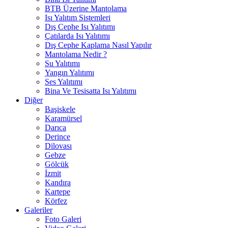
BTB Üzerine Mantolama
Isı Yalıtım Sistemleri
Dış Cephe Isı Yalıtımı
Çatılarda Isı Yalıtımı
Dış Cephe Kaplama Nasıl Yapılır
Mantolama Nedir ?
Su Yalıtımı
Yangın Yalıtımı
Ses Yalıtımı
Bina Ve Tesisatta Isı Yalıtımı
Diğer
Başiskele
Karamürsel
Darıca
Derince
Dilovası
Gebze
Gölcük
İzmit
Kandıra
Kartepe
Körfez
Galeriler
Foto Galeri