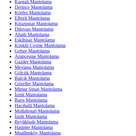
Kargalı Mantolama
Derince Mantolama
Körfez Mantolama
Elbizli Mantolama
Kirazpınar Mantolama
Dilovası Mantolama
Ahatlı Mantolama
Eskihisar Mantolama
Köşklü Çeşme Mantolama
Gebze Mantolama
Arapçeşme Mantolama
Gaziler Mantolama
Mevlana Mantolama
Gölcük Mantolama
Balçık Mantolama
Güzeller Mantolama
Mimar Sinan Mantolama
İzmit Mantolama
Barış Mantolama
Hacıhalil Mantolama
Mollafenari Mantolama
İznik Mantolama
Beylikbağı Mantolama
Hatipler Mantolama
Muallimköy Mantolama