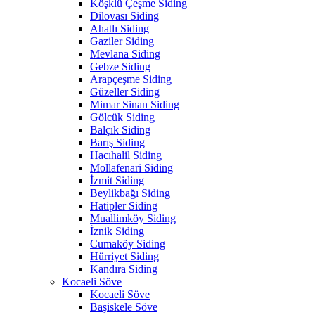
Köşklü Çeşme Siding
Dilovası Siding
Ahatlı Siding
Gaziler Siding
Mevlana Siding
Gebze Siding
Arapçeşme Siding
Güzeller Siding
Mimar Sinan Siding
Gölcük Siding
Balçık Siding
Barış Siding
Hacıhalil Siding
Mollafenari Siding
İzmit Siding
Beylikbağı Siding
Hatipler Siding
Muallimköy Siding
İznik Siding
Cumaköy Siding
Hürriyet Siding
Kandıra Siding
Kocaeli Söve
Kocaeli Söve
Başiskele Söve