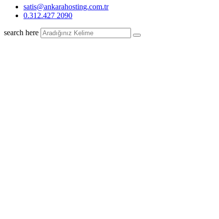
satis@ankarahosting.com.tr
0.312.427 2090
search here