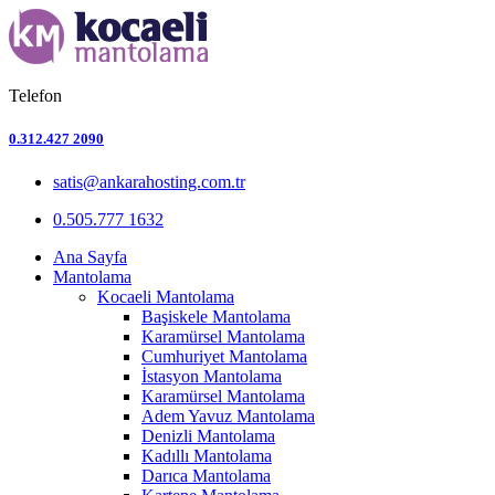
Telefon
0.312.427 2090
satis@ankarahosting.com.tr
0.505.777 1632
Ana Sayfa
Mantolama
Kocaeli Mantolama
Başiskele Mantolama
Karamürsel Mantolama
Cumhuriyet Mantolama
İstasyon Mantolama
Karamürsel Mantolama
Adem Yavuz Mantolama
Denizli Mantolama
Kadıllı Mantolama
Darıca Mantolama