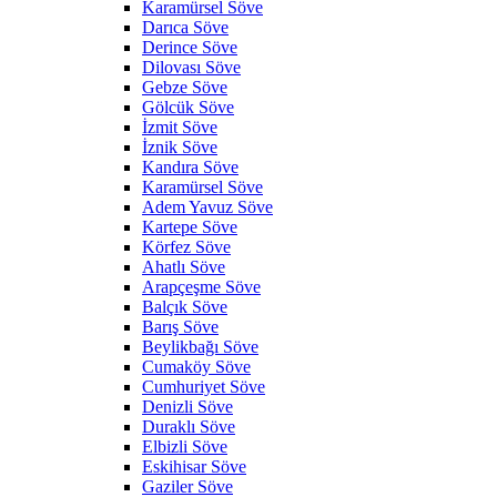
Karamürsel Söve
Darıca Söve
Derince Söve
Dilovası Söve
Gebze Söve
Gölcük Söve
İzmit Söve
İznik Söve
Kandıra Söve
Karamürsel Söve
Adem Yavuz Söve
Kartepe Söve
Körfez Söve
Ahatlı Söve
Arapçeşme Söve
Balçık Söve
Barış Söve
Beylikbağı Söve
Cumaköy Söve
Cumhuriyet Söve
Denizli Söve
Duraklı Söve
Elbizli Söve
Eskihisar Söve
Gaziler Söve