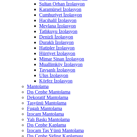
Sultan Orhan İzolasyon
Karamürsel İzolasyon
Cumhuriyet İzolasyon
Hacıhalil İzolasyon
Mevlana İzolasyon
Tatlıkuyu İzolasyon
Denizli İzolasyon
Duraklı İzolasyon
Hatipler İzolasyon
Hürriyet İzolasyon
Mimar Sinan İzolasyon
Muallimköy İzolasyon
Tavşanlı İzolasyon
Ulus İzolasyon
Körfez İzolasyon
Mantolama
Dış Cephe Mantolama
Dekoratif Mantolama
Taşyünü Mantolama
Fugalı Mantolama
İzocam Mantolama
Yalı Baskı Mantolama
Dış Cephe Kaplama
İzocam Taş Yünü Mantolama
Dış Cephe Siding Kaplaması