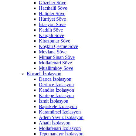
Güzeller Söve
Hacıhalil Söve
Hatipler Söve
Hürriyet Söve
İstasyon Söve
Kadıllı Söve
Kargalı Söve
Kirazpınar Söve
Köşklü Çeşme Söve
Mevlana Söve
Mimar Sinan Söve
Mollafenari Söve
Muallimköy Söve
Kocaeli İzolasyon
Darıca İzolasyon
Derince İzolasyon
Kandıra İzolasyon
Kartepe İzolasyon
İzmit İzolasyon
Başiskele İzolasyon
Karamürsel İzolasyon
Adem Yavuz İzolasyon
Ahatlı İzolasyon
Mollafenari İzolasyon
Tepemanayır İzolasyon