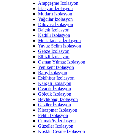
Arapçeşme İzolasyon
İstasyon İzolasyon
Mudarlı İzolasyon
Yağcılar İzolasyon
Dilovası İzolasyon
Balçık İzolasyon
Kadıllı İzolasyon
Mustafapaşa İzolasyon
Yavuz Selim İzolasyon
Gebze İzolasyon
Elbizli İzolasyon
Osman Yılmaz İzolasyon
Yenikent İzolasyon
Barış İzolasyon
Eskihisar İzolasyon
Kargalı İzolasyon
Ovacık İzolasyon
Gölcük İzolasyon
Beylikbağı İzolasyon
Gaziler İzolasyon
Kirazpınar İzolasyon
Pelitli İzolasyon
Cumaköy İzolasyon
Güzeller İzolasyon
Köşklü Çeşme İzolasyon