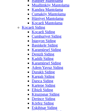
Hatipler Mantolama
Muallimköy Mantolama
Kandıra Mantolama
Cumaköy Mantolama
Hürriyet Mantolama
Kocaeli Mantolama
Kocaeli Siding
Kocaeli Siding
Cumhuriyet Siding
İstasyon Siding
Başiskele Siding
Karamürsel Siding
Denizli Siding
Kadıllı Siding
Karamürsel Siding
Adem Yavuz Siding
Duraklı Siding
Kargalı Siding
Darıca Siding
Kartepe Siding
Elbizli Siding
Kirazpınar Siding
Derince Siding
Körfez Siding
Eskihisar Siding