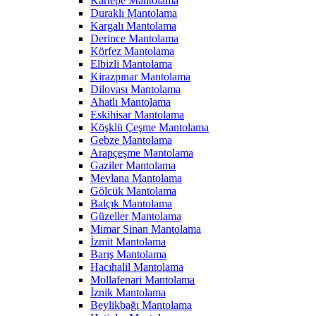
Kartepe Mantolama
Duraklı Mantolama
Kargalı Mantolama
Derince Mantolama
Körfez Mantolama
Elbizli Mantolama
Kirazpınar Mantolama
Dilovası Mantolama
Ahatlı Mantolama
Eskihisar Mantolama
Köşklü Çeşme Mantolama
Gebze Mantolama
Arapçeşme Mantolama
Gaziler Mantolama
Mevlana Mantolama
Gölcük Mantolama
Balçık Mantolama
Güzeller Mantolama
Mimar Sinan Mantolama
İzmit Mantolama
Barış Mantolama
Hacıhalil Mantolama
Mollafenari Mantolama
İznik Mantolama
Beylikbağı Mantolama