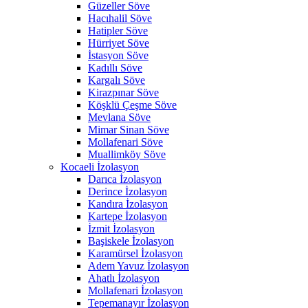
Güzeller Söve
Hacıhalil Söve
Hatipler Söve
Hürriyet Söve
İstasyon Söve
Kadıllı Söve
Kargalı Söve
Kirazpınar Söve
Köşklü Çeşme Söve
Mevlana Söve
Mimar Sinan Söve
Mollafenari Söve
Muallimköy Söve
Kocaeli İzolasyon
Darıca İzolasyon
Derince İzolasyon
Kandıra İzolasyon
Kartepe İzolasyon
İzmit İzolasyon
Başiskele İzolasyon
Karamürsel İzolasyon
Adem Yavuz İzolasyon
Ahatlı İzolasyon
Mollafenari İzolasyon
Tepemanayır İzolasyon