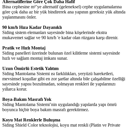
Alternatiflerine Göre Çok Daha Hafif
Bina cephesine m²’ye alternatif (geleneksel) cephe uygulamalarına
göre çok daha az bir yük bindirerek ana yapının gereksiz yük altında
yaşlanmasını önler.
90 km/h Hıza Kadar Dayanıklı
Siding sistem elemanları sayesinde bina köşelerinde ekstra
mukavemet sağlar ve 90 km/h 'e kadar olan rüzgara karşı direnir.
Pratik ve Hızlı Montaj
Siding panelleri üzerinde bulunan özel kilitleme sistemi sayesinde
hızlı ve sağlam montaj imkanı sunar.
Uzun Ömürlü Estetik Yalıtım
Siding Mantolama Sistemi ısı farklılıkları, yeryüzü hareketleri,
mevsimsel koşullar gibi en zor şartlar altında bile çalışabilme özelliği
sayesinde yapısı bozulmadan, solmayan renkleri ile yapılarınızı
yıllarca korur.
Boya-Bakım Masrafı Yok
Siding Mantolama Sistemi’nin uygulandığı yapılarda yapı ömrü
boyunca hiçbir boya bakım masrafı gerektirmez.
Koyu Mat Renklerle Buluşma
Siding Shield Color teknolojisi, koyu mat renkli (Platin ve Private