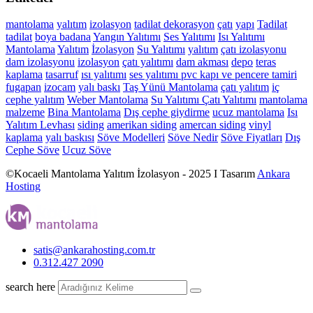
mantolama
yalıtım
izolasyon
tadilat
dekorasyon
çatı
yapı
Tadilat
tadilat
boya
badana
Yangın Yalıtımı
Ses Yalıtımı
Isı Yalıtımı
Mantolama
Yalıtım
İzolasyon
Su Yalıtımı
yalıtım
çatı izolasyonu
dam izolasyonu
izolasyon
çatı yalıtımı
dam akması
depo
teras
kaplama
tasarruf
ısı yalıtımı
ses yalıtımı
pvc kapı ve pencere tamiri
fugapan
izocam
yalı baskı
Taş Yünü Mantolama
çatı yalıtım
iç
cephe yalıtım
Weber Mantolama
Su Yalıtımı
Çatı Yalıtımı
mantolama
malzeme
Bina Mantolama
Dış cephe giydirme
ucuz mantolama
Isı
Yalıtım Levhası
siding
amerikan siding
amercan siding
vinyl
kaplama
yalı baskısı
Söve Modelleri
Söve Nedir
Söve Fiyatları
Dış
Cephe Söve
Ucuz Söve
©Kocaeli Mantolama Yalıtım İzolasyon - 2025 I Tasarım
Ankara
Hosting
satis@ankarahosting.com.tr
0.312.427 2090
search here