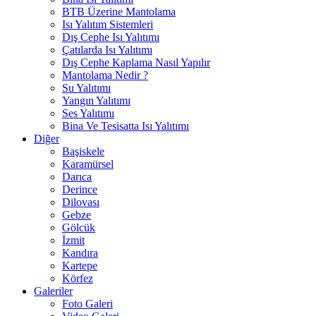
BTB Üzerine Mantolama
Isı Yalıtım Sistemleri
Dış Cephe Isı Yalıtımı
Çatılarda Isı Yalıtımı
Dış Cephe Kaplama Nasıl Yapılır
Mantolama Nedir ?
Su Yalıtımı
Yangın Yalıtımı
Ses Yalıtımı
Bina Ve Tesisatta Isı Yalıtımı
Diğer
Başiskele
Karamürsel
Darıca
Derince
Dilovası
Gebze
Gölcük
İzmit
Kandıra
Kartepe
Körfez
Galeriler
Foto Galeri