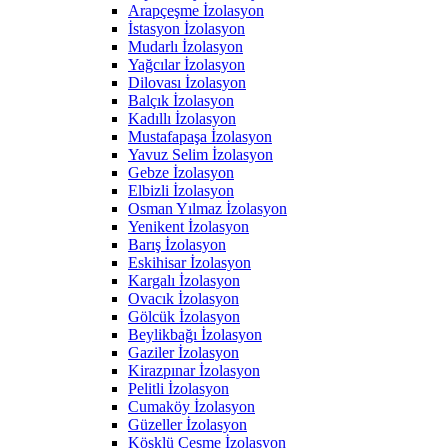
Arapçeşme İzolasyon
İstasyon İzolasyon
Mudarlı İzolasyon
Yağcılar İzolasyon
Dilovası İzolasyon
Balçık İzolasyon
Kadıllı İzolasyon
Mustafapaşa İzolasyon
Yavuz Selim İzolasyon
Gebze İzolasyon
Elbizli İzolasyon
Osman Yılmaz İzolasyon
Yenikent İzolasyon
Barış İzolasyon
Eskihisar İzolasyon
Kargalı İzolasyon
Ovacık İzolasyon
Gölcük İzolasyon
Beylikbağı İzolasyon
Gaziler İzolasyon
Kirazpınar İzolasyon
Pelitli İzolasyon
Cumaköy İzolasyon
Güzeller İzolasyon
Köşklü Çeşme İzolasyon