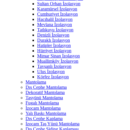
Sultan Orhan İzolasyon
Karamürsel İzolasyon
Cumhuriyet İzolasyon
Hacıhalil İzolasyon
Mevlana İzolasyon
Tatlıkuyu İzolasyon
Denizli İzolasyon
Duraklı İzolasyon
Hatipler İzolasyon
Hürriyet İzolasyon
Mimar Sinan İzolasyon
Muallimköy İzolasyon
Tavşanlı İzolasyon
Ulus İzolasyon
Körfez İzolasyon
Mantolama
Dış Cephe Mantolama
Dekoratif Mantolama
Taşyünü Mantolama
Fugalı Mantolama
İzocam Mantolama
Yalı Baskı Mantolama
Dış Cephe Kaplama
İzocam Taş Yünü Mantolama
Dış Cephe Siding Kaplaması