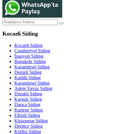
Kocaeli Siding
Kocaeli Siding
Cumhuriyet Siding
İstasyon Siding
Başiskele Siding
Karamürsel Siding
Denizli Siding
Kadıllı Siding
Karamürsel Siding
Adem Yavuz Siding
Duraklı Siding
Kargalı Siding
Darıca Siding
Kartepe Siding
Elbizli Siding
Kirazpınar Siding
Derince Siding
Körfez Siding