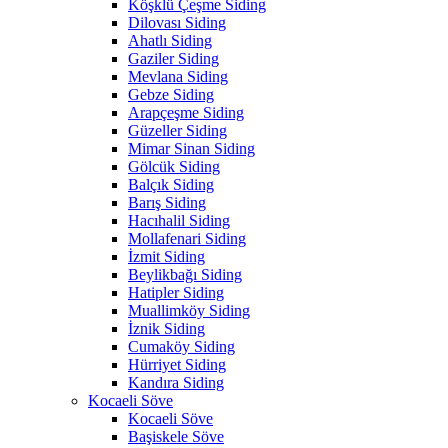
Köşklü Çeşme Siding
Dilovası Siding
Ahatlı Siding
Gaziler Siding
Mevlana Siding
Gebze Siding
Arapçeşme Siding
Güzeller Siding
Mimar Sinan Siding
Gölcük Siding
Balçık Siding
Barış Siding
Hacıhalil Siding
Mollafenari Siding
İzmit Siding
Beylikbağı Siding
Hatipler Siding
Muallimköy Siding
İznik Siding
Cumaköy Siding
Hürriyet Siding
Kandıra Siding
Kocaeli Söve
Kocaeli Söve
Başiskele Söve