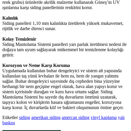
renk grubu) ürünlerde akrilik malzeme kullanarak Güneş’in UV
ışınlarına karşı siding panellerinin renklrini korur.
Kalınlık
Siding panelleri 1,10 mm kalınlıkta üretilerek yüksek mukavemet,
rijitlik ve darbe direnci sunar.
Kolay Temizlenir
Siding Mantolama Sistemi panelleri yarı parlak üretilmesi nedeni ile
doğaya tam uyum sağlayarak mükemmel bir temizlenme kolaylığı
getirir.
Korozyon ve Neme Karşı Koruma
Uygulamada kullanılan buhar dengeleyici ve sistem alt yapısında
kullanılan taş yünü levhaları ile hem ısı, hem de yangın yalıtımı
sağlar. Buhar dengeleyici sayesinde dış cepheden bina yüzeyine
herhangi bir nem geçişine engel olarak, hava alan yapıyı korur ve
sistem içerisinde durağan ve kuru hava ortamı sağlar. Siding
Mantolama Sistemi bu sayede dış duvarların ömrünü uzatarak,
taşıyıcı kolon ve kirişlerin hasara uğramasını engeller, korozyona
karşı korur. İç duvarlarda küf ve bakteri oluşumunun önüne geçer.
Etiketler
siding
amerikan siding
amercan siding
vinyl kaplama
yalı
baskısı