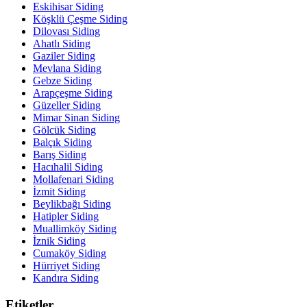
Eskihisar Siding
Köşklü Çeşme Siding
Dilovası Siding
Ahatlı Siding
Gaziler Siding
Mevlana Siding
Gebze Siding
Arapçeşme Siding
Güzeller Siding
Mimar Sinan Siding
Gölcük Siding
Balçık Siding
Barış Siding
Hacıhalil Siding
Mollafenari Siding
İzmit Siding
Beylikbağı Siding
Hatipler Siding
Muallimköy Siding
İznik Siding
Cumaköy Siding
Hürriyet Siding
Kandıra Siding
Etiketler