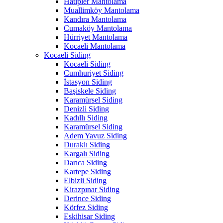
Hatipler Mantolama
Muallimköy Mantolama
Kandıra Mantolama
Cumaköy Mantolama
Hürriyet Mantolama
Kocaeli Mantolama
Kocaeli Siding
Kocaeli Siding
Cumhuriyet Siding
İstasyon Siding
Başiskele Siding
Karamürsel Siding
Denizli Siding
Kadıllı Siding
Karamürsel Siding
Adem Yavuz Siding
Duraklı Siding
Kargalı Siding
Darıca Siding
Kartepe Siding
Elbizli Siding
Kirazpınar Siding
Derince Siding
Körfez Siding
Eskihisar Siding