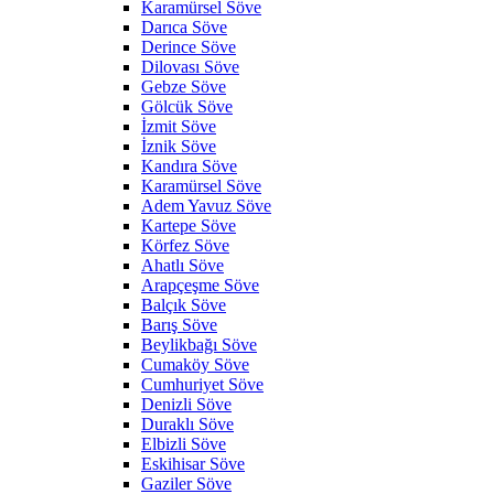
Karamürsel Söve
Darıca Söve
Derince Söve
Dilovası Söve
Gebze Söve
Gölcük Söve
İzmit Söve
İznik Söve
Kandıra Söve
Karamürsel Söve
Adem Yavuz Söve
Kartepe Söve
Körfez Söve
Ahatlı Söve
Arapçeşme Söve
Balçık Söve
Barış Söve
Beylikbağı Söve
Cumaköy Söve
Cumhuriyet Söve
Denizli Söve
Duraklı Söve
Elbizli Söve
Eskihisar Söve
Gaziler Söve