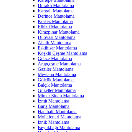
Kartepe Mantolama
Duraklı Mantolama
Kargalı Mantolama
Derince Mantolama
Körfez Mantolama
Elbizli Mantolama
Kirazpınar Mantolama
Dilovası Mantolama
Ahatlı Mantolama
Eskihisar Mantolama
Köşklü Çeşme Mantolama
Gebze Mantolama
Arapçeşme Mantolama
Gaziler Mantolama
Mevlana Mantolama
Gölcük Mantolama
Balçık Mantolama
Güzeller Mantolama
Mimar Sinan Mantolama
İzmit Mantolama
Barış Mantolama
Hacıhalil Mantolama
Mollafenari Mantolama
İznik Mantolama
Beylikbağı Mantolama