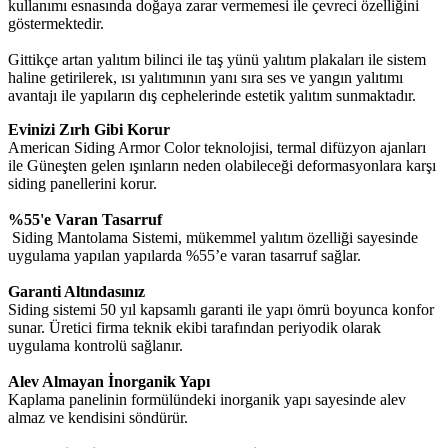
kullanımı esnasında doğaya zarar vermemesi ile çevreci özelliğini
göstermektedir.
Gittikçe artan yalıtım bilinci ile taş yünü yalıtım plakaları ile sistem
haline getirilerek, ısı yalıtımının yanı sıra ses ve yangın yalıtımı
avantajı ile yapıların dış cephelerinde estetik yalıtım sunmaktadır.
Evinizi Zırh Gibi Korur
American Siding Armor Color teknolojisi, termal difüzyon ajanları
ile Güneşten gelen ışınların neden olabileceği deformasyonlara karşı
siding panellerini korur.
%55'e Varan Tasarruf
Siding Mantolama Sistemi, mükemmel yalıtım özelliği sayesinde
uygulama yapılan yapılarda %55’e varan tasarruf sağlar.
Garanti Altındasınız
Siding sistemi 50 yıl kapsamlı garanti ile yapı ömrü boyunca konfor
sunar. Üretici firma teknik ekibi tarafından periyodik olarak
uygulama kontrolü sağlanır.
Alev Almayan İnorganik Yapı
Kaplama panelinin formülündeki inorganik yapı sayesinde alev
almaz ve kendisini söndürür.