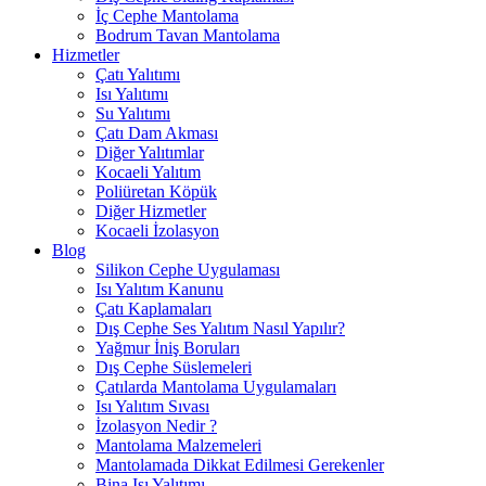
İç Cephe Mantolama
Bodrum Tavan Mantolama
Hizmetler
Çatı Yalıtımı
Isı Yalıtımı
Su Yalıtımı
Çatı Dam Akması
Diğer Yalıtımlar
Kocaeli Yalıtım
Poliüretan Köpük
Diğer Hizmetler
Kocaeli İzolasyon
Blog
Silikon Cephe Uygulaması
Isı Yalıtım Kanunu
Çatı Kaplamaları
Dış Cephe Ses Yalıtım Nasıl Yapılır?
Yağmur İniş Boruları
Dış Cephe Süslemeleri
Çatılarda Mantolama Uygulamaları
Isı Yalıtım Sıvası
İzolasyon Nedir ?
Mantolama Malzemeleri
Mantolamada Dikkat Edilmesi Gerekenler
Bina Isı Yalıtımı