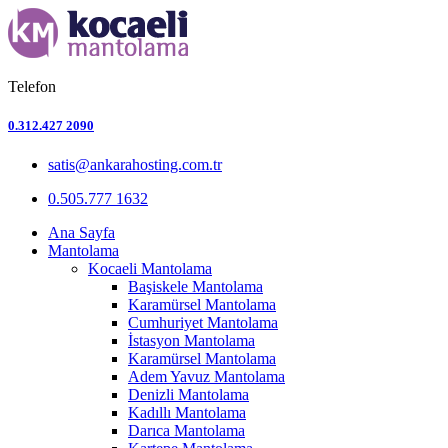
Telefon
0.312.427 2090
satis@ankarahosting.com.tr
0.505.777 1632
Ana Sayfa
Mantolama
Kocaeli Mantolama
Başiskele Mantolama
Karamürsel Mantolama
Cumhuriyet Mantolama
İstasyon Mantolama
Karamürsel Mantolama
Adem Yavuz Mantolama
Denizli Mantolama
Kadıllı Mantolama
Darıca Mantolama