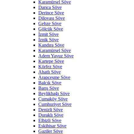
Karamürsel Söve
Darıca Söve
Derince Söve
Dilovası Söve
Gebze Söve
Gölcük Söve
İzmit Söve
İznik Söve
Kandıra Söve
Karamürsel Söve
Adem Yavuz Söve
Kartepe Söve
Körfez Söve
Ahatlı Söve
Arapçeşme Söve
Balçık Söve
Barış Söve
Beylikbağı Söve
Cumaköy Söve
Cumhuriyet Söve
Denizli Söve
Duraklı Söve
Elbizli Söve
Eskihisar Söve
Gaziler Söve