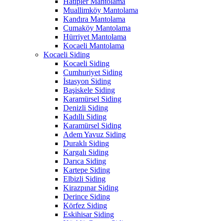
Hatipler Mantolama
Muallimköy Mantolama
Kandıra Mantolama
Cumaköy Mantolama
Hürriyet Mantolama
Kocaeli Mantolama
Kocaeli Siding
Kocaeli Siding
Cumhuriyet Siding
İstasyon Siding
Başiskele Siding
Karamürsel Siding
Denizli Siding
Kadıllı Siding
Karamürsel Siding
Adem Yavuz Siding
Duraklı Siding
Kargalı Siding
Darıca Siding
Kartepe Siding
Elbizli Siding
Kirazpınar Siding
Derince Siding
Körfez Siding
Eskihisar Siding