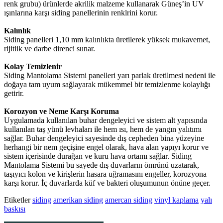
renk grubu) ürünlerde akrilik malzeme kullanarak Güneş’in UV
ışınlarına karşı siding panellerinin renklrini korur.
Kalınlık
Siding panelleri 1,10 mm kalınlıkta üretilerek yüksek mukavemet,
rijitlik ve darbe direnci sunar.
Kolay Temizlenir
Siding Mantolama Sistemi panelleri yarı parlak üretilmesi nedeni ile
doğaya tam uyum sağlayarak mükemmel bir temizlenme kolaylığı
getirir.
Korozyon ve Neme Karşı Koruma
Uygulamada kullanılan buhar dengeleyici ve sistem alt yapısında
kullanılan taş yünü levhaları ile hem ısı, hem de yangın yalıtımı
sağlar. Buhar dengeleyici sayesinde dış cepheden bina yüzeyine
herhangi bir nem geçişine engel olarak, hava alan yapıyı korur ve
sistem içerisinde durağan ve kuru hava ortamı sağlar. Siding
Mantolama Sistemi bu sayede dış duvarların ömrünü uzatarak,
taşıyıcı kolon ve kirişlerin hasara uğramasını engeller, korozyona
karşı korur. İç duvarlarda küf ve bakteri oluşumunun önüne geçer.
Etiketler
siding
amerikan siding
amercan siding
vinyl kaplama
yalı
baskısı