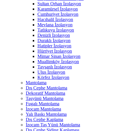
Sultan Orhan İzolasyon
Karamürsel İzolasyon
Cumhuriyet İzolasyon
Hacıhalil İzolasyon
Mevlana İzolasyon
Tatlıkuyu İzolasyon
Denizli İzolasyon
Duraklı İzolasyon
Hatipler İzolasyon
Hürriyet İzolasyon
Mimar Sinan İzolasyon
Muallimköy İzolasyon
Tavşanlı İzolasyon
Ulus İzolasyon
Körfez İzolasyon
Mantolama
Dış Cephe Mantolama
Dekoratif Mantolama
Taşyünü Mantolama
Fugalı Mantolama
İzocam Mantolama
Yalı Baskı Mantolama
Dış Cephe Kaplama
İzocam Taş Yünü Mantolama
Dış Cephe Siding Kaplaması