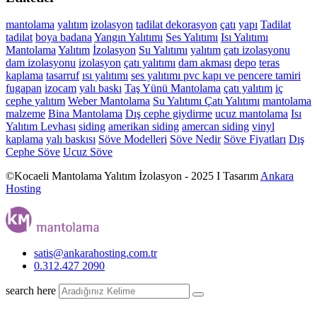
mantolama
yalıtım
izolasyon
tadilat
dekorasyon
çatı
yapı
Tadilat
tadilat
boya
badana
Yangın Yalıtımı
Ses Yalıtımı
Isı Yalıtımı
Mantolama
Yalıtım
İzolasyon
Su Yalıtımı
yalıtım
çatı izolasyonu
dam izolasyonu
izolasyon
çatı yalıtımı
dam akması
depo
teras
kaplama
tasarruf
ısı yalıtımı
ses yalıtımı
pvc kapı ve pencere tamiri
fugapan
izocam
yalı baskı
Taş Yünü Mantolama
çatı yalıtım
iç
cephe yalıtım
Weber Mantolama
Su Yalıtımı
Çatı Yalıtımı
mantolama
malzeme
Bina Mantolama
Dış cephe giydirme
ucuz mantolama
Isı
Yalıtım Levhası
siding
amerikan siding
amercan siding
vinyl
kaplama
yalı baskısı
Söve Modelleri
Söve Nedir
Söve Fiyatları
Dış
Cephe Söve
Ucuz Söve
©Kocaeli Mantolama Yalıtım İzolasyon - 2025 I Tasarım
Ankara
Hosting
satis@ankarahosting.com.tr
0.312.427 2090
search here