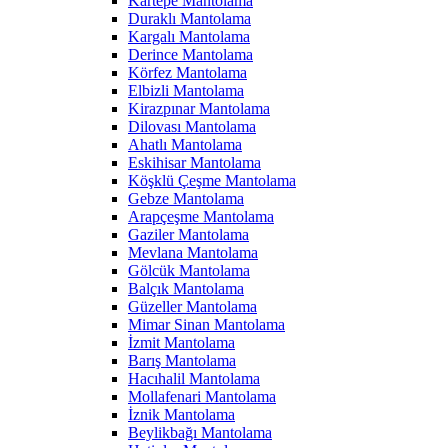
Kartepe Mantolama
Duraklı Mantolama
Kargalı Mantolama
Derince Mantolama
Körfez Mantolama
Elbizli Mantolama
Kirazpınar Mantolama
Dilovası Mantolama
Ahatlı Mantolama
Eskihisar Mantolama
Köşklü Çeşme Mantolama
Gebze Mantolama
Arapçeşme Mantolama
Gaziler Mantolama
Mevlana Mantolama
Gölcük Mantolama
Balçık Mantolama
Güzeller Mantolama
Mimar Sinan Mantolama
İzmit Mantolama
Barış Mantolama
Hacıhalil Mantolama
Mollafenari Mantolama
İznik Mantolama
Beylikbağı Mantolama