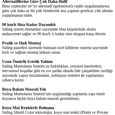
Alternatiflerine Göre Çok Daha Hafif
Bina cephesine m²’ye alternatif (geleneksel) cephe uygulamalarına
göre çok daha az bir yük bindirerek ana yapının gereksiz yük altında
yaşlanmasını önler.
90 km/h Hıza Kadar Dayanıklı
Siding sistem elemanları sayesinde bina köşelerinde ekstra
mukavemet sağlar ve 90 km/h 'e kadar olan rüzgara karşı direnir.
Pratik ve Hızlı Montaj
Siding panelleri üzerinde bulunan özel kilitleme sistemi sayesinde
hızlı ve sağlam montaj imkanı sunar.
Uzun Ömürlü Estetik Yalıtım
Siding Mantolama Sistemi ısı farklılıkları, yeryüzü hareketleri,
mevsimsel koşullar gibi en zor şartlar altında bile çalışabilme özelliği
sayesinde yapısı bozulmadan, solmayan renkleri ile yapılarınızı
yıllarca korur.
Boya-Bakım Masrafı Yok
Siding Mantolama Sistemi’nin uygulandığı yapılarda yapı ömrü
boyunca hiçbir boya bakım masrafı gerektirmez.
Koyu Mat Renklerle Buluşma
Siding Shield Color teknolojisi, koyu mat renkli (Platin ve Private