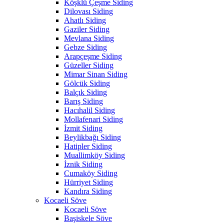
Köşklü Çeşme Siding
Dilovası Siding
Ahatlı Siding
Gaziler Siding
Mevlana Siding
Gebze Siding
Arapçeşme Siding
Güzeller Siding
Mimar Sinan Siding
Gölcük Siding
Balçık Siding
Barış Siding
Hacıhalil Siding
Mollafenari Siding
İzmit Siding
Beylikbağı Siding
Hatipler Siding
Muallimköy Siding
İznik Siding
Cumaköy Siding
Hürriyet Siding
Kandıra Siding
Kocaeli Söve
Kocaeli Söve
Başiskele Söve