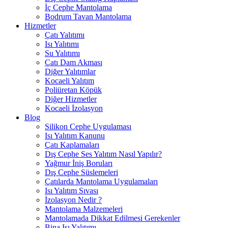
İç Cephe Mantolama
Bodrum Tavan Mantolama
Hizmetler
Çatı Yalıtımı
Isı Yalıtımı
Su Yalıtımı
Çatı Dam Akması
Diğer Yalıtımlar
Kocaeli Yalıtım
Poliüretan Köpük
Diğer Hizmetler
Kocaeli İzolasyon
Blog
Silikon Cephe Uygulaması
Isı Yalıtım Kanunu
Çatı Kaplamaları
Dış Cephe Ses Yalıtım Nasıl Yapılır?
Yağmur İniş Boruları
Dış Cephe Süslemeleri
Çatılarda Mantolama Uygulamaları
Isı Yalıtım Sıvası
İzolasyon Nedir ?
Mantolama Malzemeleri
Mantolamada Dikkat Edilmesi Gerekenler
Bina Isı Yalıtımı