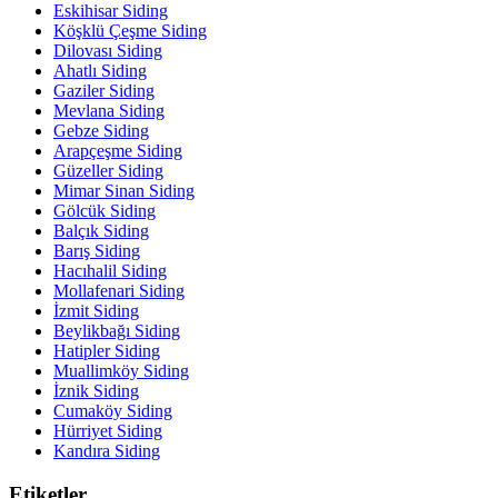
Eskihisar Siding
Köşklü Çeşme Siding
Dilovası Siding
Ahatlı Siding
Gaziler Siding
Mevlana Siding
Gebze Siding
Arapçeşme Siding
Güzeller Siding
Mimar Sinan Siding
Gölcük Siding
Balçık Siding
Barış Siding
Hacıhalil Siding
Mollafenari Siding
İzmit Siding
Beylikbağı Siding
Hatipler Siding
Muallimköy Siding
İznik Siding
Cumaköy Siding
Hürriyet Siding
Kandıra Siding
Etiketler