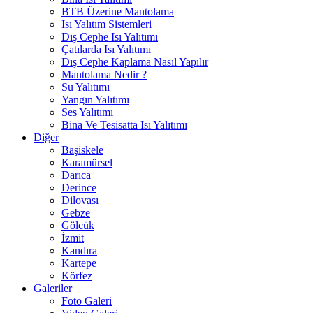
BTB Üzerine Mantolama
Isı Yalıtım Sistemleri
Dış Cephe Isı Yalıtımı
Çatılarda Isı Yalıtımı
Dış Cephe Kaplama Nasıl Yapılır
Mantolama Nedir ?
Su Yalıtımı
Yangın Yalıtımı
Ses Yalıtımı
Bina Ve Tesisatta Isı Yalıtımı
Diğer
Başiskele
Karamürsel
Darıca
Derince
Dilovası
Gebze
Gölcük
İzmit
Kandıra
Kartepe
Körfez
Galeriler
Foto Galeri