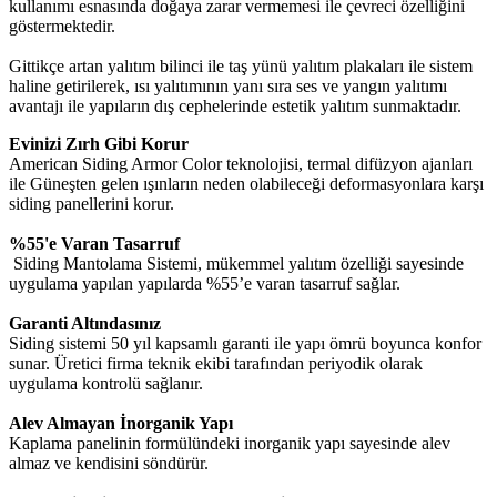
kullanımı esnasında doğaya zarar vermemesi ile çevreci özelliğini
göstermektedir.
Gittikçe artan yalıtım bilinci ile taş yünü yalıtım plakaları ile sistem
haline getirilerek, ısı yalıtımının yanı sıra ses ve yangın yalıtımı
avantajı ile yapıların dış cephelerinde estetik yalıtım sunmaktadır.
Evinizi Zırh Gibi Korur
American Siding Armor Color teknolojisi, termal difüzyon ajanları
ile Güneşten gelen ışınların neden olabileceği deformasyonlara karşı
siding panellerini korur.
%55'e Varan Tasarruf
Siding Mantolama Sistemi, mükemmel yalıtım özelliği sayesinde
uygulama yapılan yapılarda %55’e varan tasarruf sağlar.
Garanti Altındasınız
Siding sistemi 50 yıl kapsamlı garanti ile yapı ömrü boyunca konfor
sunar. Üretici firma teknik ekibi tarafından periyodik olarak
uygulama kontrolü sağlanır.
Alev Almayan İnorganik Yapı
Kaplama panelinin formülündeki inorganik yapı sayesinde alev
almaz ve kendisini söndürür.