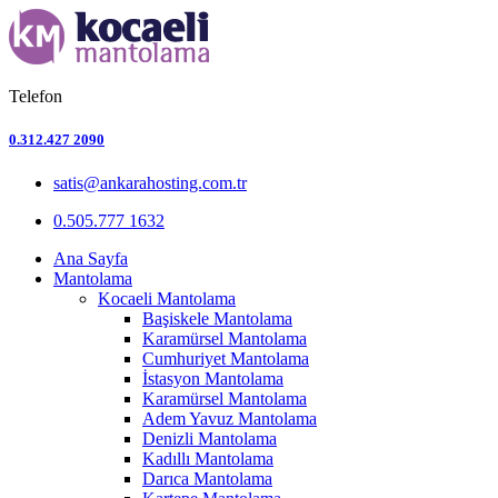
Telefon
0.312.427 2090
satis@ankarahosting.com.tr
0.505.777 1632
Ana Sayfa
Mantolama
Kocaeli Mantolama
Başiskele Mantolama
Karamürsel Mantolama
Cumhuriyet Mantolama
İstasyon Mantolama
Karamürsel Mantolama
Adem Yavuz Mantolama
Denizli Mantolama
Kadıllı Mantolama
Darıca Mantolama