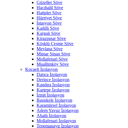
Güzeller Söve
Hacıhalil Söve
Hatipler Söve
Hürriyet Söve
İstasyon Söve
Kadıllı Söve
Kargalı Söve
Kirazpınar Söve
Köşklü Çeşme Söve
Mevlana Söve
Mimar Sinan Söve
Mollafenari Söve
Muallimköy Söve
Kocaeli İzolasyon
Darıca İzolasyon
Derince İzolasyon
Kandıra İzolasyon
Kartepe İzolasyon
İzmit İzolasyon
Başiskele İzolasyon
Karamürsel İzolasyon
Adem Yavuz İzolasyon
Ahatlı İzolasyon
Mollafenari İzolasyon
Tepemanayır İzolasyon