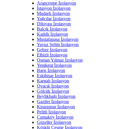
Arapçeşme İzolasyon
İstasyon İzolasyon
Mudarlı İzolasyon
Yağcılar İzolasyon
Dilovası İzolasyon
Balçık İzolasyon
Kadıllı İzolasyon
Mustafapaşa İzolasyon
Yavuz Selim İzolasyon
Gebze İzolasyon
Elbizli İzolasyon
Osman Yılmaz İzolasyon
Yenikent İzolasyon
Barış İzolasyon
Eskihisar İzolasyon
Kargalı İzolasyon
Ovacık İzolasyon
Gölcük İzolasyon
Beylikbağı İzolasyon
Gaziler İzolasyon
Kirazpınar İzolasyon
Pelitli İzolasyon
Cumaköy İzolasyon
Güzeller İzolasyon
Köşklü Çeşme İzolasyon