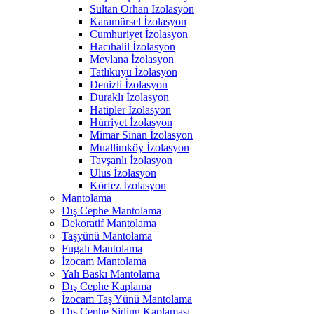
Sultan Orhan İzolasyon
Karamürsel İzolasyon
Cumhuriyet İzolasyon
Hacıhalil İzolasyon
Mevlana İzolasyon
Tatlıkuyu İzolasyon
Denizli İzolasyon
Duraklı İzolasyon
Hatipler İzolasyon
Hürriyet İzolasyon
Mimar Sinan İzolasyon
Muallimköy İzolasyon
Tavşanlı İzolasyon
Ulus İzolasyon
Körfez İzolasyon
Mantolama
Dış Cephe Mantolama
Dekoratif Mantolama
Taşyünü Mantolama
Fugalı Mantolama
İzocam Mantolama
Yalı Baskı Mantolama
Dış Cephe Kaplama
İzocam Taş Yünü Mantolama
Dış Cephe Siding Kaplaması