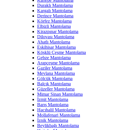
Kartepe Mantolama
Duraklı Mantolama
Kargalı Mantolama
Derince Mantolama
Körfez Mantolama
Elbizli Mantolama
Kirazpınar Mantolama
Dilovası Mantolama
Ahatlı Mantolama
Eskihisar Mantolama
Köşklü Çeşme Mantolama
Gebze Mantolama
Arapçeşme Mantolama
Gaziler Mantolama
Mevlana Mantolama
Gölcük Mantolama
Balçık Mantolama
Güzeller Mantolama
Mimar Sinan Mantolama
İzmit Mantolama
Barış Mantolama
Hacıhalil Mantolama
Mollafenari Mantolama
İznik Mantolama
Beylikbağı Mantolama