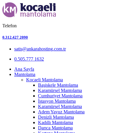
Telefon
0.312.427 2090
satis@ankarahosting.com.tr
0.505.777 1632
Ana Sayfa
Mantolama
Kocaeli Mantolama
Başiskele Mantolama
Karamürsel Mantolama
Cumhuriyet Mantolama
İstasyon Mantolama
Karamürsel Mantolama
Adem Yavuz Mantolama
Denizli Mantolama
Kadıllı Mantolama
Darıca Mantolama