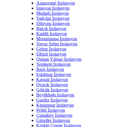
Arapçeşme İzolasyon
İstasyon İzolasyon
Mudarlı İzolasyon
Yağcılar İzolasyon
Dilovası İzolasyon
Balçık İzolasyon
Kadıllı İzolasyon
Mustafapaşa İzolasyon
Yavuz Selim İzolasyon
Gebze İzolasyon
Elbizli İzolasyon
Osman Yılmaz İzolasyon
Yenikent İzolasyon
Barış İzolasyon
Eskihisar İzolasyon
Kargalı İzolasyon
Ovacık İzolasyon
Gölcük İzolasyon
Beylikbağı İzolasyon
Gaziler İzolasyon
Kirazpınar İzolasyon
Pelitli İzolasyon
Cumaköy İzolasyon
Güzeller İzolasyon
Köşklü Çeşme İzolasyon