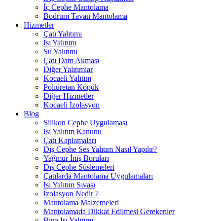
İç Cephe Mantolama
Bodrum Tavan Mantolama
Hizmetler
Çatı Yalıtımı
Isı Yalıtımı
Su Yalıtımı
Çatı Dam Akması
Diğer Yalıtımlar
Kocaeli Yalıtım
Poliüretan Köpük
Diğer Hizmetler
Kocaeli İzolasyon
Blog
Silikon Cephe Uygulaması
Isı Yalıtım Kanunu
Çatı Kaplamaları
Dış Cephe Ses Yalıtım Nasıl Yapılır?
Yağmur İniş Boruları
Dış Cephe Süslemeleri
Çatılarda Mantolama Uygulamaları
Isı Yalıtım Sıvası
İzolasyon Nedir ?
Mantolama Malzemeleri
Mantolamada Dikkat Edilmesi Gerekenler
Bina Isı Yalıtımı