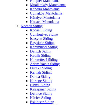
Hatipler Mantolama
Muallimköy Mantolama
Kandıra Mantolama
Cumaköy Mantolama
Hürriyet Mantolama
Kocaeli Mantolama
Kocaeli Siding
Kocaeli Siding
Cumhuriyet Siding
İstasyon Siding
Başiskele Siding
Karamürsel Siding
Denizli Siding
Kadıllı Siding
Karamürsel Siding
Adem Yavuz Siding
Duraklı Siding
Kargalı Siding
Darıca Siding
Kartepe Siding
Elbizli Siding
Kirazpınar Siding
Derince Siding
Körfez Siding
Eskihisar Siding