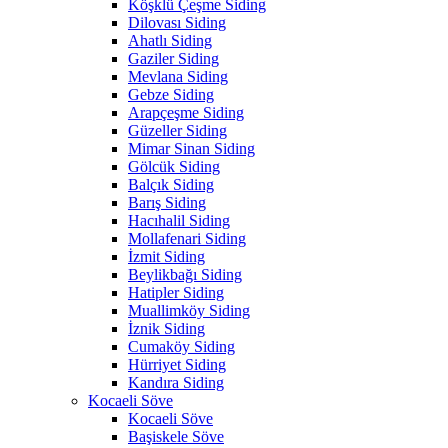
Köşklü Çeşme Siding
Dilovası Siding
Ahatlı Siding
Gaziler Siding
Mevlana Siding
Gebze Siding
Arapçeşme Siding
Güzeller Siding
Mimar Sinan Siding
Gölcük Siding
Balçık Siding
Barış Siding
Hacıhalil Siding
Mollafenari Siding
İzmit Siding
Beylikbağı Siding
Hatipler Siding
Muallimköy Siding
İznik Siding
Cumaköy Siding
Hürriyet Siding
Kandıra Siding
Kocaeli Söve
Kocaeli Söve
Başiskele Söve