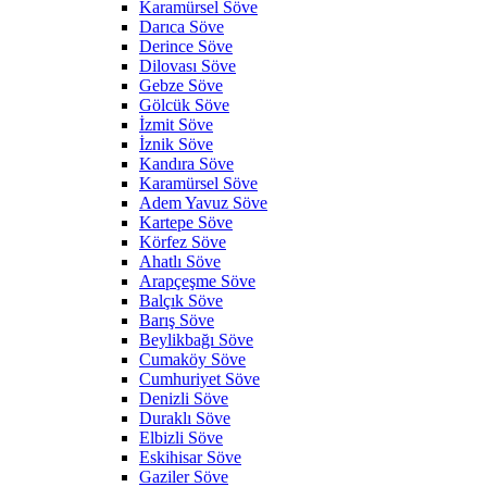
Karamürsel Söve
Darıca Söve
Derince Söve
Dilovası Söve
Gebze Söve
Gölcük Söve
İzmit Söve
İznik Söve
Kandıra Söve
Karamürsel Söve
Adem Yavuz Söve
Kartepe Söve
Körfez Söve
Ahatlı Söve
Arapçeşme Söve
Balçık Söve
Barış Söve
Beylikbağı Söve
Cumaköy Söve
Cumhuriyet Söve
Denizli Söve
Duraklı Söve
Elbizli Söve
Eskihisar Söve
Gaziler Söve