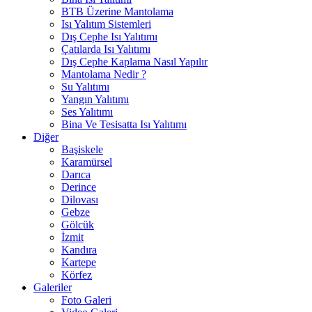
BTB Üzerine Mantolama
Isı Yalıtım Sistemleri
Dış Cephe Isı Yalıtımı
Çatılarda Isı Yalıtımı
Dış Cephe Kaplama Nasıl Yapılır
Mantolama Nedir ?
Su Yalıtımı
Yangın Yalıtımı
Ses Yalıtımı
Bina Ve Tesisatta Isı Yalıtımı
Diğer
Başiskele
Karamürsel
Darıca
Derince
Dilovası
Gebze
Gölcük
İzmit
Kandıra
Kartepe
Körfez
Galeriler
Foto Galeri