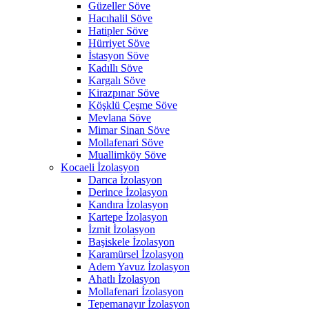
Güzeller Söve
Hacıhalil Söve
Hatipler Söve
Hürriyet Söve
İstasyon Söve
Kadıllı Söve
Kargalı Söve
Kirazpınar Söve
Köşklü Çeşme Söve
Mevlana Söve
Mimar Sinan Söve
Mollafenari Söve
Muallimköy Söve
Kocaeli İzolasyon
Darıca İzolasyon
Derince İzolasyon
Kandıra İzolasyon
Kartepe İzolasyon
İzmit İzolasyon
Başiskele İzolasyon
Karamürsel İzolasyon
Adem Yavuz İzolasyon
Ahatlı İzolasyon
Mollafenari İzolasyon
Tepemanayır İzolasyon