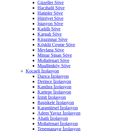
Güzeller Söve
Hacıhalil Söve
Hatipler Söve
Hürriyet Söve
İstasyon Söve
Kadıllı Söve
Kargalı Söve
Kirazpınar Söve
Köşklü Çeşme Söve
Mevlana Söve
Mimar Sinan Söve
Mollafenari Söve
Muallimköy Söve
Kocaeli İzolasyon
Darıca İzolasyon
Derince İzolasyon
Kandıra İzolasyon
Kartepe İzolasyon
İzmit İzolasyon
Başiskele İzolasyon
Karamürsel İzolasyon
Adem Yavuz İzolasyon
Ahatlı İzolasyon
Mollafenari İzolasyon
Tepemanayır İzolasyon