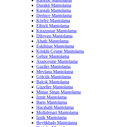
Kartepe Mantolama
Duraklı Mantolama
Kargalı Mantolama
Derince Mantolama
Körfez Mantolama
Elbizli Mantolama
Kirazpınar Mantolama
Dilovası Mantolama
Ahatlı Mantolama
Eskihisar Mantolama
Köşklü Çeşme Mantolama
Gebze Mantolama
Arapçeşme Mantolama
Gaziler Mantolama
Mevlana Mantolama
Gölcük Mantolama
Balçık Mantolama
Güzeller Mantolama
Mimar Sinan Mantolama
İzmit Mantolama
Barış Mantolama
Hacıhalil Mantolama
Mollafenari Mantolama
İznik Mantolama
Beylikbağı Mantolama