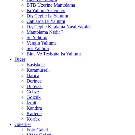
BTB Üzerine Mantolama
Isı Yalıtım Sistemleri
Dış Cephe Isı Yalıtımı
Çatılarda Isı Yalıtımı
Dış Cephe Kaplama Nasıl Yapılır
Mantolama Nedir ?
Su Yalıtımı
Yangın Yalıtımı
Ses Yalıtımı
Bina Ve Tesisatta Isı Yalıtımı
Diğer
Başiskele
Karamürsel
Darıca
Derince
Dilovası
Gebze
Gölcük
İzmit
Kandıra
Kartepe
Körfez
Galeriler
Foto Galeri