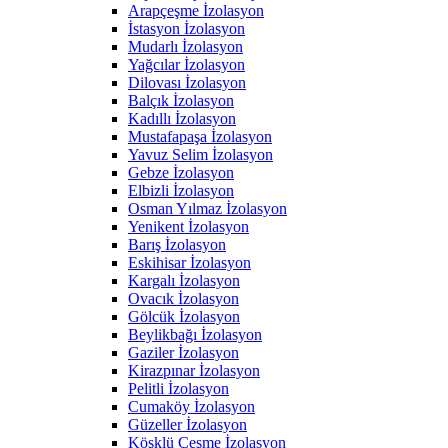
Arapçeşme İzolasyon
İstasyon İzolasyon
Mudarlı İzolasyon
Yağcılar İzolasyon
Dilovası İzolasyon
Balçık İzolasyon
Kadıllı İzolasyon
Mustafapaşa İzolasyon
Yavuz Selim İzolasyon
Gebze İzolasyon
Elbizli İzolasyon
Osman Yılmaz İzolasyon
Yenikent İzolasyon
Barış İzolasyon
Eskihisar İzolasyon
Kargalı İzolasyon
Ovacık İzolasyon
Gölcük İzolasyon
Beylikbağı İzolasyon
Gaziler İzolasyon
Kirazpınar İzolasyon
Pelitli İzolasyon
Cumaköy İzolasyon
Güzeller İzolasyon
Köşklü Çeşme İzolasyon