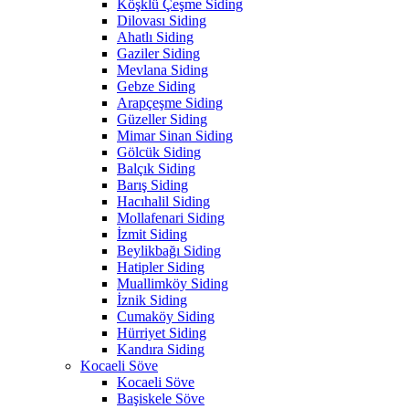
Köşklü Çeşme Siding
Dilovası Siding
Ahatlı Siding
Gaziler Siding
Mevlana Siding
Gebze Siding
Arapçeşme Siding
Güzeller Siding
Mimar Sinan Siding
Gölcük Siding
Balçık Siding
Barış Siding
Hacıhalil Siding
Mollafenari Siding
İzmit Siding
Beylikbağı Siding
Hatipler Siding
Muallimköy Siding
İznik Siding
Cumaköy Siding
Hürriyet Siding
Kandıra Siding
Kocaeli Söve
Kocaeli Söve
Başiskele Söve