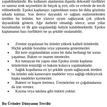
yapabilmektedir. Bu kullanım alanlarının dışında dekoratif özellikler
ve sınırsız renk seçenekleri ile birçok iş yeri, ofis ve evlerde de tercih
edilmektedir. Epoksi kaplamayı yaptırdıktan sonra bir daha gözünüz
arkada kalmaz. Son derece dayanıklı ve sağlam malzemelerden
üretilen bu ürünler, her yüzeye uyum sağlayarak çok yüksek
dayanıklılık gösterir. Ağır darbeler olmadığı sürece, uzun yıllar
bozulmadan ve ilk gün uygulandığı haliyle kalabilmektedir. Epoksi
kaplamanın bazı özellikleri ise şu şekilde sıralanabilir;
Zemine uygulanan bu ürünler yüksek kaliteli ürünlerdir.
Hiçbir şekilde bozulma veya yıpranma göstermezler.
Bir kere uygulandıktan sonra bir daha herhangi bir sorun
yaşatmaz. Bakım ve onarım istemezler.
Kir tutmayan bir yapısı olan Epoksi zemin kaplama
ürünlerinin temizliği ve bakımı kolayca yapılmaktadır.
Sağlık koşullarına en iyi şekilde uyum sağlayarak üretilen
bu ürünler asla kanserojen maddeler veya sağlığı etkileyecek
başka maddeler içermezler.
Bakteri ve haşere üretmez. Üremelerine ve çoğalmalarına
da izin vermez.
Kayma veya takılma gibi riskleri yoktur.
Bu Ürünler Dünyanın Tercihi