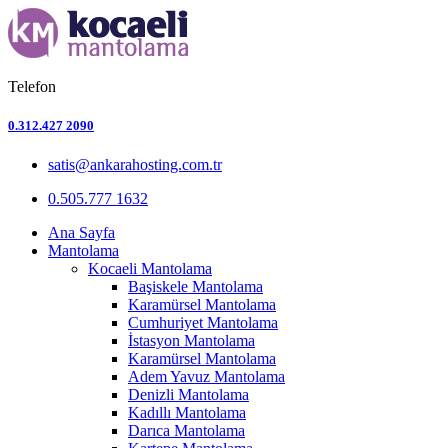
Telefon
0.312.427 2090
satis@ankarahosting.com.tr
0.505.777 1632
Ana Sayfa
Mantolama
Kocaeli Mantolama
Başiskele Mantolama
Karamürsel Mantolama
Cumhuriyet Mantolama
İstasyon Mantolama
Karamürsel Mantolama
Adem Yavuz Mantolama
Denizli Mantolama
Kadıllı Mantolama
Darıca Mantolama