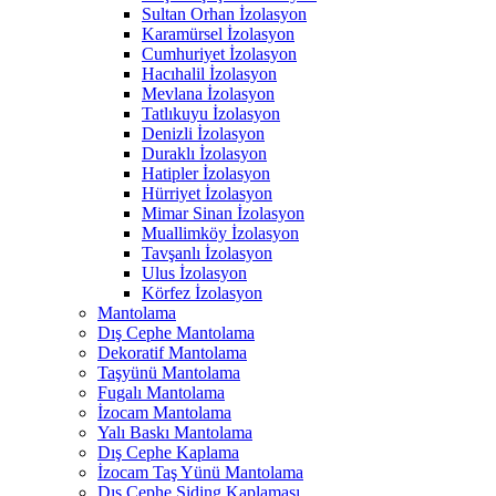
Sultan Orhan İzolasyon
Karamürsel İzolasyon
Cumhuriyet İzolasyon
Hacıhalil İzolasyon
Mevlana İzolasyon
Tatlıkuyu İzolasyon
Denizli İzolasyon
Duraklı İzolasyon
Hatipler İzolasyon
Hürriyet İzolasyon
Mimar Sinan İzolasyon
Muallimköy İzolasyon
Tavşanlı İzolasyon
Ulus İzolasyon
Körfez İzolasyon
Mantolama
Dış Cephe Mantolama
Dekoratif Mantolama
Taşyünü Mantolama
Fugalı Mantolama
İzocam Mantolama
Yalı Baskı Mantolama
Dış Cephe Kaplama
İzocam Taş Yünü Mantolama
Dış Cephe Siding Kaplaması