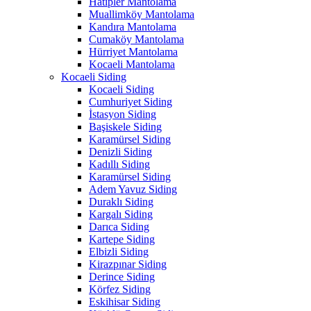
Hatipler Mantolama
Muallimköy Mantolama
Kandıra Mantolama
Cumaköy Mantolama
Hürriyet Mantolama
Kocaeli Mantolama
Kocaeli Siding
Kocaeli Siding
Cumhuriyet Siding
İstasyon Siding
Başiskele Siding
Karamürsel Siding
Denizli Siding
Kadıllı Siding
Karamürsel Siding
Adem Yavuz Siding
Duraklı Siding
Kargalı Siding
Darıca Siding
Kartepe Siding
Elbizli Siding
Kirazpınar Siding
Derince Siding
Körfez Siding
Eskihisar Siding