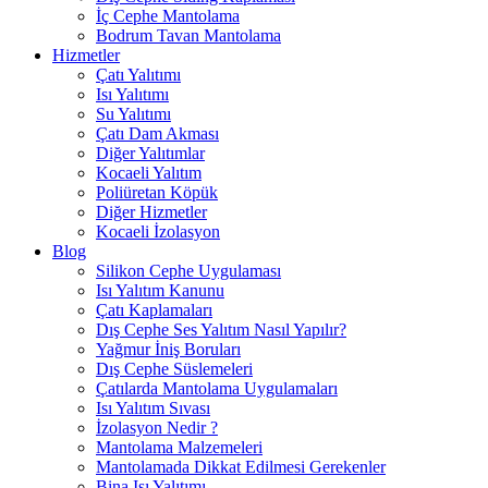
İç Cephe Mantolama
Bodrum Tavan Mantolama
Hizmetler
Çatı Yalıtımı
Isı Yalıtımı
Su Yalıtımı
Çatı Dam Akması
Diğer Yalıtımlar
Kocaeli Yalıtım
Poliüretan Köpük
Diğer Hizmetler
Kocaeli İzolasyon
Blog
Silikon Cephe Uygulaması
Isı Yalıtım Kanunu
Çatı Kaplamaları
Dış Cephe Ses Yalıtım Nasıl Yapılır?
Yağmur İniş Boruları
Dış Cephe Süslemeleri
Çatılarda Mantolama Uygulamaları
Isı Yalıtım Sıvası
İzolasyon Nedir ?
Mantolama Malzemeleri
Mantolamada Dikkat Edilmesi Gerekenler
Bina Isı Yalıtımı