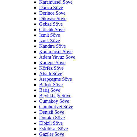
Karamürsel Söve
Darıca Söve
Derince Söve
Dilovası Söve
Gebze Söve
Gölcük Söve
İzmit Söve
İznik Söve
Kandıra Söve
Karamürsel Söve
Adem Yavuz Söve
Kartepe Söve
Körfez Söve
Ahatlı Söve
Arapçeşme Söve
Balçık Söve
Barış Söve
Beylikbağı Söve
Cumaköy Söve
Cumhuriyet Söve
Denizli Söve
Duraklı Söve
Elbizli Söve
Eskihisar Söve
Gaziler Söve