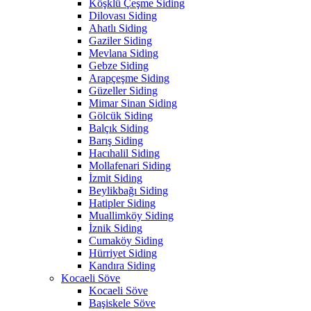
Köşklü Çeşme Siding
Dilovası Siding
Ahatlı Siding
Gaziler Siding
Mevlana Siding
Gebze Siding
Arapçeşme Siding
Güzeller Siding
Mimar Sinan Siding
Gölcük Siding
Balçık Siding
Barış Siding
Hacıhalil Siding
Mollafenari Siding
İzmit Siding
Beylikbağı Siding
Hatipler Siding
Muallimköy Siding
İznik Siding
Cumaköy Siding
Hürriyet Siding
Kandıra Siding
Kocaeli Söve
Kocaeli Söve
Başiskele Söve