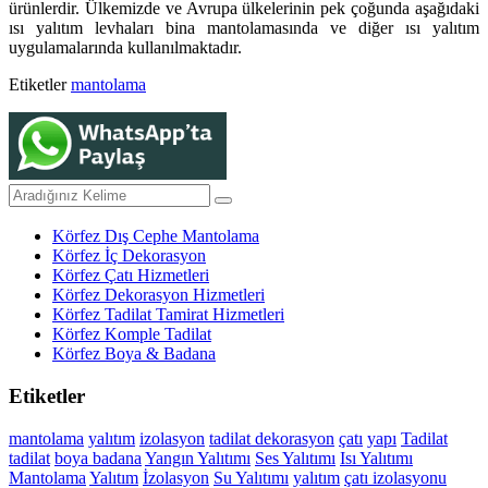
ürünlerdir. Ülkemizde ve Avrupa ülkelerinin pek çoğunda aşağıdaki
ısı yalıtım levhaları bina mantolamasında ve diğer ısı yalıtım
uygulamalarında kullanılmaktadır.
Etiketler
mantolama
Körfez Dış Cephe Mantolama
Körfez İç Dekorasyon
Körfez Çatı Hizmetleri
Körfez Dekorasyon Hizmetleri
Körfez Tadilat Tamirat Hizmetleri
Körfez Komple Tadilat
Körfez Boya & Badana
Etiketler
mantolama
yalıtım
izolasyon
tadilat
dekorasyon
çatı
yapı
Tadilat
tadilat
boya
badana
Yangın Yalıtımı
Ses Yalıtımı
Isı Yalıtımı
Mantolama
Yalıtım
İzolasyon
Su Yalıtımı
yalıtım
çatı izolasyonu