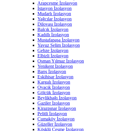
Arapçeşme İzolasyon
İstasyon İzolasyon
Mudarlı İzolasyon
Yağcılar İzolasyon
Dilovası İzolasyon
Balçık İzolasyon
Kadıllı İzolasyon
Mustafapaşa İzolasyon
Yavuz Selim İzolasyon
Gebze İzolasyon
Elbizli İzolasyon
Osman Yılmaz İzolasyon
Yenikent İzolasyon
Barış İzolasyon
Eskihisar İzolasyon
Kargalı İzolasyon
Ovacık İzolasyon
Gölcük İzolasyon
Beylikbağı İzolasyon
Gaziler İzolasyon
Kirazpınar İzolasyon
Pelitli İzolasyon
Cumaköy İzolasyon
Güzeller İzolasyon
Köşklü Çeşme İzolasyon