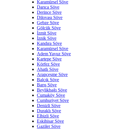
Karamürsel Söve
Darıca Söve
Derince Söve
Dilovası Söve
Gebze Söve
Gölcük Söve
İzmit Söve
İznik Söve
Kandıra Söve
Karamürsel Söve
Adem Yavuz Söve
Kartepe Söve
Körfez Söve
Ahatlı Söve
Arapçeşme Söve
Balçık Söve
Barış Söve
Beylikbağı Söve
Cumaköy Söve
Cumhuriyet Söve
Denizli Söve
Duraklı Söve
Elbizli Söve
Eskihisar Söve
Gaziler Söve