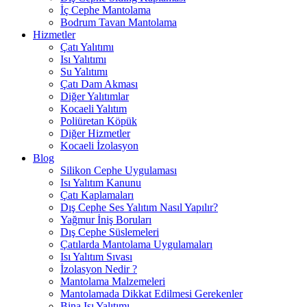
İç Cephe Mantolama
Bodrum Tavan Mantolama
Hizmetler
Çatı Yalıtımı
Isı Yalıtımı
Su Yalıtımı
Çatı Dam Akması
Diğer Yalıtımlar
Kocaeli Yalıtım
Poliüretan Köpük
Diğer Hizmetler
Kocaeli İzolasyon
Blog
Silikon Cephe Uygulaması
Isı Yalıtım Kanunu
Çatı Kaplamaları
Dış Cephe Ses Yalıtım Nasıl Yapılır?
Yağmur İniş Boruları
Dış Cephe Süslemeleri
Çatılarda Mantolama Uygulamaları
Isı Yalıtım Sıvası
İzolasyon Nedir ?
Mantolama Malzemeleri
Mantolamada Dikkat Edilmesi Gerekenler
Bina Isı Yalıtımı