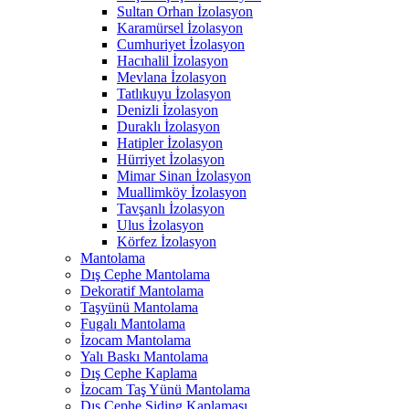
Sultan Orhan İzolasyon
Karamürsel İzolasyon
Cumhuriyet İzolasyon
Hacıhalil İzolasyon
Mevlana İzolasyon
Tatlıkuyu İzolasyon
Denizli İzolasyon
Duraklı İzolasyon
Hatipler İzolasyon
Hürriyet İzolasyon
Mimar Sinan İzolasyon
Muallimköy İzolasyon
Tavşanlı İzolasyon
Ulus İzolasyon
Körfez İzolasyon
Mantolama
Dış Cephe Mantolama
Dekoratif Mantolama
Taşyünü Mantolama
Fugalı Mantolama
İzocam Mantolama
Yalı Baskı Mantolama
Dış Cephe Kaplama
İzocam Taş Yünü Mantolama
Dış Cephe Siding Kaplaması