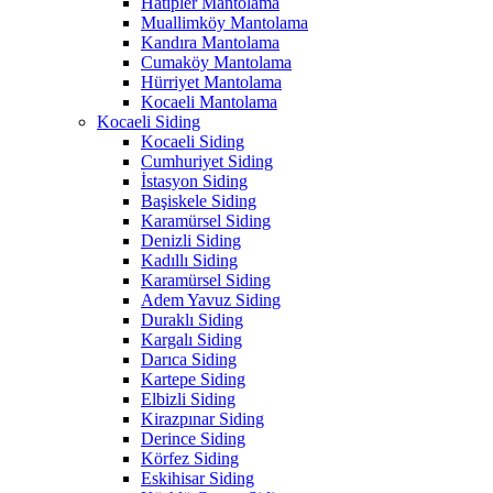
Hatipler Mantolama
Muallimköy Mantolama
Kandıra Mantolama
Cumaköy Mantolama
Hürriyet Mantolama
Kocaeli Mantolama
Kocaeli Siding
Kocaeli Siding
Cumhuriyet Siding
İstasyon Siding
Başiskele Siding
Karamürsel Siding
Denizli Siding
Kadıllı Siding
Karamürsel Siding
Adem Yavuz Siding
Duraklı Siding
Kargalı Siding
Darıca Siding
Kartepe Siding
Elbizli Siding
Kirazpınar Siding
Derince Siding
Körfez Siding
Eskihisar Siding