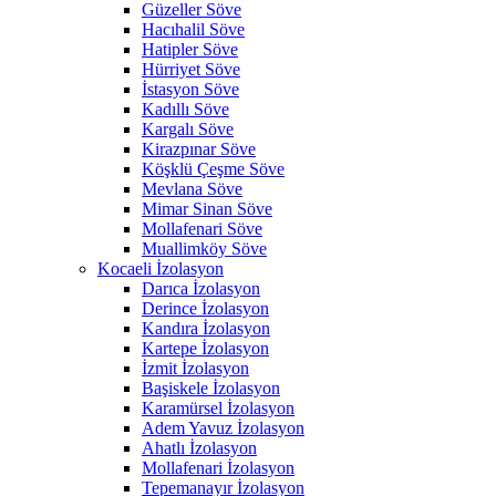
Güzeller Söve
Hacıhalil Söve
Hatipler Söve
Hürriyet Söve
İstasyon Söve
Kadıllı Söve
Kargalı Söve
Kirazpınar Söve
Köşklü Çeşme Söve
Mevlana Söve
Mimar Sinan Söve
Mollafenari Söve
Muallimköy Söve
Kocaeli İzolasyon
Darıca İzolasyon
Derince İzolasyon
Kandıra İzolasyon
Kartepe İzolasyon
İzmit İzolasyon
Başiskele İzolasyon
Karamürsel İzolasyon
Adem Yavuz İzolasyon
Ahatlı İzolasyon
Mollafenari İzolasyon
Tepemanayır İzolasyon