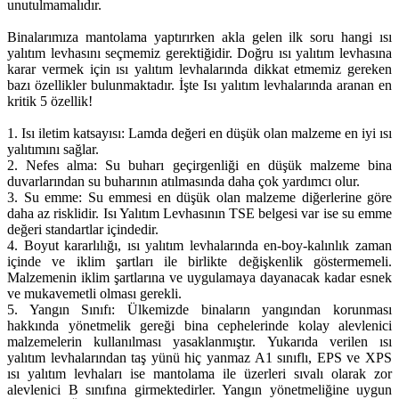
unutulmamalıdır.
Binalarımıza mantolama yaptırırken akla gelen ilk soru hangi ısı
yalıtım levhasını seçmemiz gerektiğidir. Doğru ısı yalıtım levhasına
karar vermek için ısı yalıtım levhalarında dikkat etmemiz gereken
bazı özellikler bulunmaktadır. İşte Isı yalıtım levhalarında aranan en
kritik 5 özellik!
1. Isı iletim katsayısı: Lamda değeri en düşük olan malzeme en iyi ısı
yalıtımını sağlar.
2. Nefes alma: Su buharı geçirgenliği en düşük malzeme bina
duvarlarından su buharının atılmasında daha çok yardımcı olur.
3. Su emme: Su emmesi en düşük olan malzeme diğerlerine göre
daha az risklidir. Isı Yalıtım Levhasının TSE belgesi var ise su emme
değeri standartlar içindedir.
4. Boyut kararlılığı, ısı yalıtım levhalarında en-boy-kalınlık zaman
içinde ve iklim şartları ile birlikte değişkenlik göstermemeli.
Malzemenin iklim şartlarına ve uygulamaya dayanacak kadar esnek
ve mukavemetli olması gerekli.
5. Yangın Sınıfı: Ülkemizde binaların yangından korunması
hakkında yönetmelik gereği bina cephelerinde kolay alevlenici
malzemelerin kullanılması yasaklanmıştır. Yukarıda verilen ısı
yalıtım levhalarından taş yünü hiç yanmaz A1 sınıflı, EPS ve XPS
ısı yalıtım levhaları ise mantolama ile üzerleri sıvalı olarak zor
alevlenici B sınıfına girmektedirler. Yangın yönetmeliğine uygun