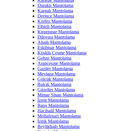
Kartepe Mantolama
Duraklı Mantolama
Kargalı Mantolama
Derince Mantolama
Körfez Mantolama
Elbizli Mantolama
Kirazpınar Mantolama
Dilovası Mantolama
Ahatlı Mantolama
Eskihisar Mantolama
Köşklü Çeşme Mantolama
Gebze Mantolama
Arapçeşme Mantolama
Gaziler Mantolama
Mevlana Mantolama
Gölcük Mantolama
Balçık Mantolama
Güzeller Mantolama
Mimar Sinan Mantolama
İzmit Mantolama
Barış Mantolama
Hacıhalil Mantolama
Mollafenari Mantolama
İznik Mantolama
Beylikbağı Mantolama