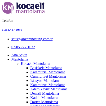
Telefon
0.312.427 2090
satis@ankarahosting.com.tr
0.505.777 1632
Ana Sayfa
Mantolama
Kocaeli Mantolama
Başiskele Mantolama
Karamürsel Mantolama
Cumhuriyet Mantolama
İstasyon Mantolama
Karamürsel Mantolama
Adem Yavuz Mantolama
Denizli Mantolama
Kadıllı Mantolama
Darıca Mantolama