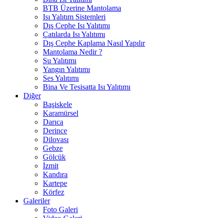
BTB Üzerine Mantolama
Isı Yalıtım Sistemleri
Dış Cephe Isı Yalıtımı
Çatılarda Isı Yalıtımı
Dış Cephe Kaplama Nasıl Yapılır
Mantolama Nedir ?
Su Yalıtımı
Yangın Yalıtımı
Ses Yalıtımı
Bina Ve Tesisatta Isı Yalıtımı
Diğer
Başiskele
Karamürsel
Darıca
Derince
Dilovası
Gebze
Gölcük
İzmit
Kandıra
Kartepe
Körfez
Galeriler
Foto Galeri