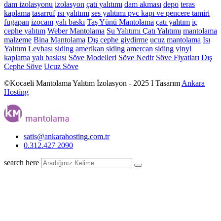
dam izolasyonu
izolasyon
çatı yalıtımı
dam akması
depo
teras
kaplama
tasarruf
ısı yalıtımı
ses yalıtımı
pvc kapı ve pencere tamiri
fugapan
izocam
yalı baskı
Taş Yünü Mantolama
çatı yalıtım
iç
cephe yalıtım
Weber Mantolama
Su Yalıtımı
Çatı Yalıtımı
mantolama
malzeme
Bina Mantolama
Dış cephe giydirme
ucuz mantolama
Isı
Yalıtım Levhası
siding
amerikan siding
amercan siding
vinyl
kaplama
yalı baskısı
Söve Modelleri
Söve Nedir
Söve Fiyatları
Dış
Cephe Söve
Ucuz Söve
©Kocaeli Mantolama Yalıtım İzolasyon - 2025 I Tasarım
Ankara
Hosting
satis@ankarahosting.com.tr
0.312.427 2090
search here