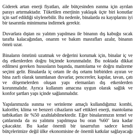
Giderek artan enerji fiyatları, aile bütçesinden ısınma için ayrılan
parayı artırmaktadır. Tüketilen enerjinin yaklaşık üçte biri konutlar
için sarf edildiği söylenebilir. Bu nedenle, binalarda ısı kayıplarını iyi
bir tasarımla minimuma indirmek gerekir.
Duvarlara dıştan ısı yalıtım yapılması ile binanın dış kabuğu sıcak
tarafta kalacağından, onarım ve bakım masrafları azalır, binanın
ömrü uzar.
Binaların ömrünü uzatmak ve değerini korumak için, binalar iç ve
dış etkenlerden doğru biçimde korunmalıdır. Bu noktada dikkat
edilmesi gereken hususların başında, mantolama ve doğru malzeme
seçimi gelir. Binalarda iç ortam ile dış ortamı birbiriden ayıran ve
bina zarfı olarak tanımlanan duvarlar, pencereler, kapılar, tavan, çatı
ve döşemelerden oluşan yapı elemanları dış etkenlerden
korunmalıdır. Ayrıca kullanım amacına uygun olarak sağlık ve
konfor şartları yapı içinde sağlanmalıdır.
Yapılarımızda ısınma ve serinleme amaçlı kullandığımız kombi,
kalorifer, klima ve benzeri cihazların sarf ettikleri enerji, mantolama
tatbikatları ile %50 azaltılabilmektedir. Eğer binalarımızın temel ve
çatılarında da ısı yalıtımı yapılmışsa bu oran %60’ lara kadar
çıkacaktır. Bu kadar önemli bir tasarrufun sadece kendi
bütçelerimize değil ülke ekonomisine de önemli katkılar sağlayacağı