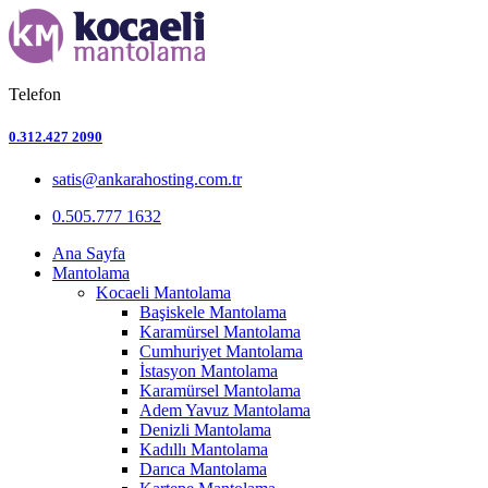
Telefon
0.312.427 2090
satis@ankarahosting.com.tr
0.505.777 1632
Ana Sayfa
Mantolama
Kocaeli Mantolama
Başiskele Mantolama
Karamürsel Mantolama
Cumhuriyet Mantolama
İstasyon Mantolama
Karamürsel Mantolama
Adem Yavuz Mantolama
Denizli Mantolama
Kadıllı Mantolama
Darıca Mantolama