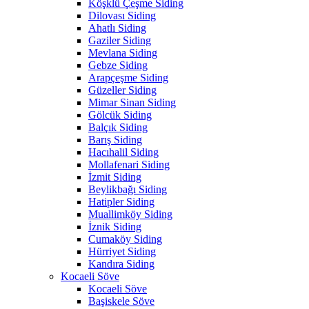
Köşklü Çeşme Siding
Dilovası Siding
Ahatlı Siding
Gaziler Siding
Mevlana Siding
Gebze Siding
Arapçeşme Siding
Güzeller Siding
Mimar Sinan Siding
Gölcük Siding
Balçık Siding
Barış Siding
Hacıhalil Siding
Mollafenari Siding
İzmit Siding
Beylikbağı Siding
Hatipler Siding
Muallimköy Siding
İznik Siding
Cumaköy Siding
Hürriyet Siding
Kandıra Siding
Kocaeli Söve
Kocaeli Söve
Başiskele Söve