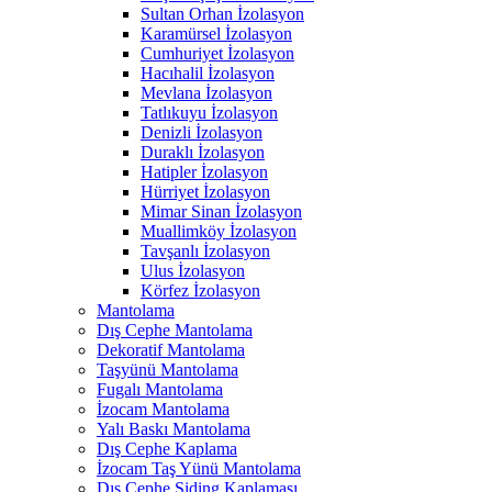
Sultan Orhan İzolasyon
Karamürsel İzolasyon
Cumhuriyet İzolasyon
Hacıhalil İzolasyon
Mevlana İzolasyon
Tatlıkuyu İzolasyon
Denizli İzolasyon
Duraklı İzolasyon
Hatipler İzolasyon
Hürriyet İzolasyon
Mimar Sinan İzolasyon
Muallimköy İzolasyon
Tavşanlı İzolasyon
Ulus İzolasyon
Körfez İzolasyon
Mantolama
Dış Cephe Mantolama
Dekoratif Mantolama
Taşyünü Mantolama
Fugalı Mantolama
İzocam Mantolama
Yalı Baskı Mantolama
Dış Cephe Kaplama
İzocam Taş Yünü Mantolama
Dış Cephe Siding Kaplaması