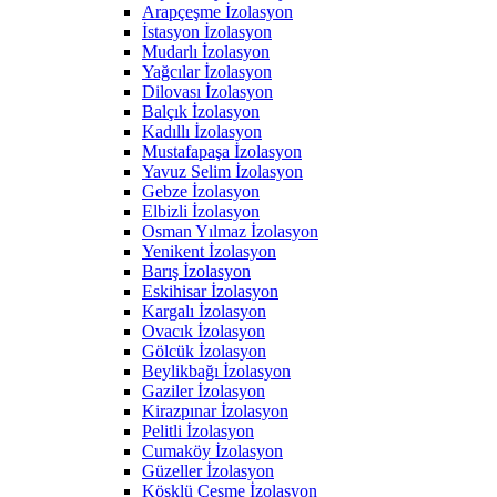
Arapçeşme İzolasyon
İstasyon İzolasyon
Mudarlı İzolasyon
Yağcılar İzolasyon
Dilovası İzolasyon
Balçık İzolasyon
Kadıllı İzolasyon
Mustafapaşa İzolasyon
Yavuz Selim İzolasyon
Gebze İzolasyon
Elbizli İzolasyon
Osman Yılmaz İzolasyon
Yenikent İzolasyon
Barış İzolasyon
Eskihisar İzolasyon
Kargalı İzolasyon
Ovacık İzolasyon
Gölcük İzolasyon
Beylikbağı İzolasyon
Gaziler İzolasyon
Kirazpınar İzolasyon
Pelitli İzolasyon
Cumaköy İzolasyon
Güzeller İzolasyon
Köşklü Çeşme İzolasyon