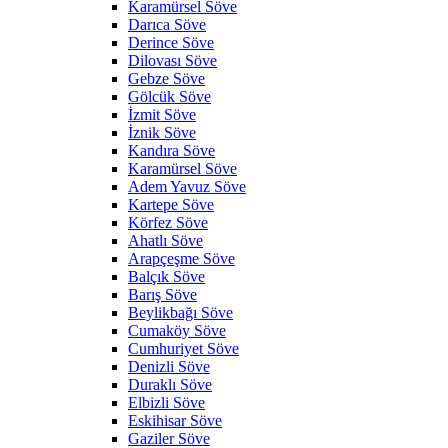
Karamürsel Söve
Darıca Söve
Derince Söve
Dilovası Söve
Gebze Söve
Gölcük Söve
İzmit Söve
İznik Söve
Kandıra Söve
Karamürsel Söve
Adem Yavuz Söve
Kartepe Söve
Körfez Söve
Ahatlı Söve
Arapçeşme Söve
Balçık Söve
Barış Söve
Beylikbağı Söve
Cumaköy Söve
Cumhuriyet Söve
Denizli Söve
Duraklı Söve
Elbizli Söve
Eskihisar Söve
Gaziler Söve