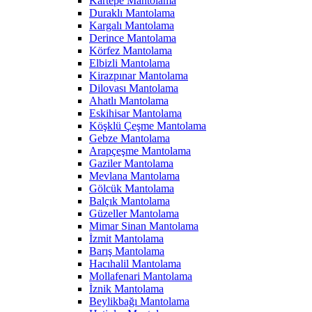
Kartepe Mantolama
Duraklı Mantolama
Kargalı Mantolama
Derince Mantolama
Körfez Mantolama
Elbizli Mantolama
Kirazpınar Mantolama
Dilovası Mantolama
Ahatlı Mantolama
Eskihisar Mantolama
Köşklü Çeşme Mantolama
Gebze Mantolama
Arapçeşme Mantolama
Gaziler Mantolama
Mevlana Mantolama
Gölcük Mantolama
Balçık Mantolama
Güzeller Mantolama
Mimar Sinan Mantolama
İzmit Mantolama
Barış Mantolama
Hacıhalil Mantolama
Mollafenari Mantolama
İznik Mantolama
Beylikbağı Mantolama