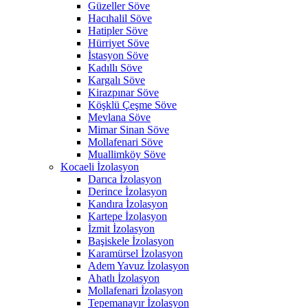
Güzeller Söve
Hacıhalil Söve
Hatipler Söve
Hürriyet Söve
İstasyon Söve
Kadıllı Söve
Kargalı Söve
Kirazpınar Söve
Köşklü Çeşme Söve
Mevlana Söve
Mimar Sinan Söve
Mollafenari Söve
Muallimköy Söve
Kocaeli İzolasyon
Darıca İzolasyon
Derince İzolasyon
Kandıra İzolasyon
Kartepe İzolasyon
İzmit İzolasyon
Başiskele İzolasyon
Karamürsel İzolasyon
Adem Yavuz İzolasyon
Ahatlı İzolasyon
Mollafenari İzolasyon
Tepemanayır İzolasyon