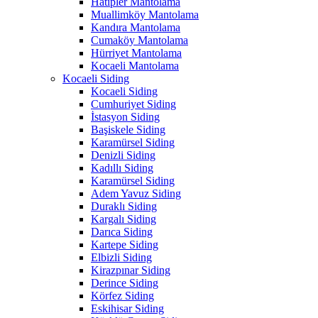
Hatipler Mantolama
Muallimköy Mantolama
Kandıra Mantolama
Cumaköy Mantolama
Hürriyet Mantolama
Kocaeli Mantolama
Kocaeli Siding
Kocaeli Siding
Cumhuriyet Siding
İstasyon Siding
Başiskele Siding
Karamürsel Siding
Denizli Siding
Kadıllı Siding
Karamürsel Siding
Adem Yavuz Siding
Duraklı Siding
Kargalı Siding
Darıca Siding
Kartepe Siding
Elbizli Siding
Kirazpınar Siding
Derince Siding
Körfez Siding
Eskihisar Siding