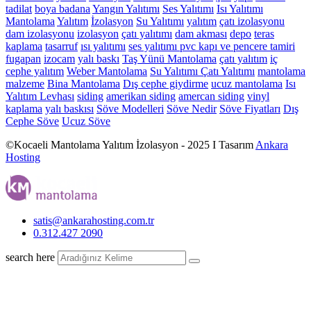
tadilat
boya
badana
Yangın Yalıtımı
Ses Yalıtımı
Isı Yalıtımı
Mantolama
Yalıtım
İzolasyon
Su Yalıtımı
yalıtım
çatı izolasyonu
dam izolasyonu
izolasyon
çatı yalıtımı
dam akması
depo
teras
kaplama
tasarruf
ısı yalıtımı
ses yalıtımı
pvc kapı ve pencere tamiri
fugapan
izocam
yalı baskı
Taş Yünü Mantolama
çatı yalıtım
iç
cephe yalıtım
Weber Mantolama
Su Yalıtımı
Çatı Yalıtımı
mantolama
malzeme
Bina Mantolama
Dış cephe giydirme
ucuz mantolama
Isı
Yalıtım Levhası
siding
amerikan siding
amercan siding
vinyl
kaplama
yalı baskısı
Söve Modelleri
Söve Nedir
Söve Fiyatları
Dış
Cephe Söve
Ucuz Söve
©Kocaeli Mantolama Yalıtım İzolasyon - 2025 I Tasarım
Ankara
Hosting
satis@ankarahosting.com.tr
0.312.427 2090
search here