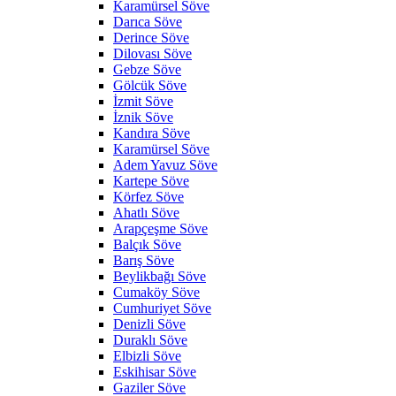
Karamürsel Söve
Darıca Söve
Derince Söve
Dilovası Söve
Gebze Söve
Gölcük Söve
İzmit Söve
İznik Söve
Kandıra Söve
Karamürsel Söve
Adem Yavuz Söve
Kartepe Söve
Körfez Söve
Ahatlı Söve
Arapçeşme Söve
Balçık Söve
Barış Söve
Beylikbağı Söve
Cumaköy Söve
Cumhuriyet Söve
Denizli Söve
Duraklı Söve
Elbizli Söve
Eskihisar Söve
Gaziler Söve