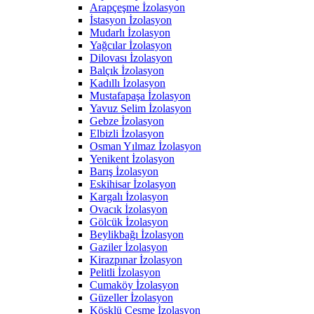
Arapçeşme İzolasyon
İstasyon İzolasyon
Mudarlı İzolasyon
Yağcılar İzolasyon
Dilovası İzolasyon
Balçık İzolasyon
Kadıllı İzolasyon
Mustafapaşa İzolasyon
Yavuz Selim İzolasyon
Gebze İzolasyon
Elbizli İzolasyon
Osman Yılmaz İzolasyon
Yenikent İzolasyon
Barış İzolasyon
Eskihisar İzolasyon
Kargalı İzolasyon
Ovacık İzolasyon
Gölcük İzolasyon
Beylikbağı İzolasyon
Gaziler İzolasyon
Kirazpınar İzolasyon
Pelitli İzolasyon
Cumaköy İzolasyon
Güzeller İzolasyon
Köşklü Çeşme İzolasyon