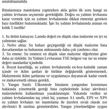
unutulmamalıdır.
Binalarımıza mantolama yaptırırken akla gelen ilk soru hangi ısı
yalıtım levhasını seçmemiz gerektiğidir. Doğru ısı yalıtım levhasına
karar vermek için ısı yalıtım levhalarında dikkat etmemiz gereken
bazı özellikler bulunmaktadır. İşte Isı yalıtım levhalarında aranan en
kritik 5 özellik!
1. Isı iletim katsayısı: Lamda değeri en düşük olan malzeme en iyi ısı
yalıtımını sağlar.
2. Nefes alma: Su buharı geçirgenliği en düşük malzeme bina
duvarlarından su buharının atılmasında daha çok yardımcı olur.
3. Su emme: Su emmesi en düşük olan malzeme diğerlerine göre
daha az risklidir. Isı Yalıtım Levhasının TSE belgesi var ise su emme
değeri standartlar içindedir.
4. Boyut kararlılığı, ısı yalıtım levhalarında en-boy-kalınlık zaman
içinde ve iklim şartları ile birlikte değişkenlik göstermemeli.
Malzemenin iklim şartlarına ve uygulamaya dayanacak kadar esnek
ve mukavemetli olması gerekli.
5. Yangın Sınıfı: Ülkemizde binaların yangından korunması
hakkında yönetmelik gereği bina cephelerinde kolay alevlenici
malzemelerin kullanılması yasaklanmıştır. Yukarıda verilen ısı
yalıtım levhalarından taş yünü hiç yanmaz A1 sınıflı, EPS ve XPS
ısı yalıtım levhaları ise mantolama ile üzerleri sıvalı olarak zor
alevlenici B sınıfına girmektedirler. Yangın yönetmeliğine uygun