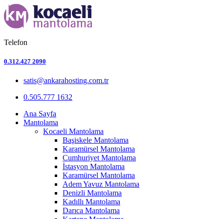
Telefon
0.312.427 2090
satis@ankarahosting.com.tr
0.505.777 1632
Ana Sayfa
Mantolama
Kocaeli Mantolama
Başiskele Mantolama
Karamürsel Mantolama
Cumhuriyet Mantolama
İstasyon Mantolama
Karamürsel Mantolama
Adem Yavuz Mantolama
Denizli Mantolama
Kadıllı Mantolama
Darıca Mantolama