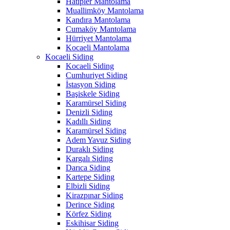
Hatipler Mantolama
Muallimköy Mantolama
Kandıra Mantolama
Cumaköy Mantolama
Hürriyet Mantolama
Kocaeli Mantolama
Kocaeli Siding
Kocaeli Siding
Cumhuriyet Siding
İstasyon Siding
Başiskele Siding
Karamürsel Siding
Denizli Siding
Kadıllı Siding
Karamürsel Siding
Adem Yavuz Siding
Duraklı Siding
Kargalı Siding
Darıca Siding
Kartepe Siding
Elbizli Siding
Kirazpınar Siding
Derince Siding
Körfez Siding
Eskihisar Siding