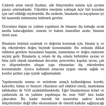
Giderek artan enerji fiyatları, aile bütçesinden ısınma için ayrılan
parayı artırmaktadır. Tüketilen enerjinin yaklaşık üçte biri konutlar
için sarf edildiği söylenebilir. Bu nedenle, binalarda ısı kayıplarını iyi
bir tasarımla minimuma indirmek gerekir.
Duvarlara dıştan ısı yalıtım yapılması ile binanın dış kabuğu sıcak
tarafta kalacağından, onarım ve bakım masrafları azalır, binanın
ömrü uzar.
Binaların ömrünü uzatmak ve değerini korumak için, binalar iç ve
dış etkenlerden doğru biçimde korunmalıdır. Bu noktada dikkat
edilmesi gereken hususların başında, mantolama ve doğru malzeme
seçimi gelir. Binalarda iç ortam ile dış ortamı birbiriden ayıran ve
bina zarfı olarak tanımlanan duvarlar, pencereler, kapılar, tavan, çatı
ve döşemelerden oluşan yapı elemanları dış etkenlerden
korunmalıdır. Ayrıca kullanım amacına uygun olarak sağlık ve
konfor şartları yapı içinde sağlanmalıdır.
Yapılarımızda ısınma ve serinleme amaçlı kullandığımız kombi,
kalorifer, klima ve benzeri cihazların sarf ettikleri enerji, mantolama
tatbikatları ile %50 azaltılabilmektedir. Eğer binalarımızın temel ve
çatılarında da ısı yalıtımı yapılmışsa bu oran %60’ lara kadar
çıkacaktır. Bu kadar önemli bir tasarrufun sadece kendi
bütçelerimize değil ülke ekonomisine de önemli katkılar sağlayacağı