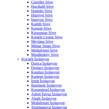
Güzeller Söve
Hacıhalil Söve
Hatipler Söve
Hürriyet Söve
İstasyon Söve
Kadıllı Söve
Kargalı Söve
Kirazpınar Söve
Köşklü Çeşme Söve
Mevlana Söve
Mimar Sinan Söve
Mollafenari Söve
Muallimköy Söve
Kocaeli İzolasyon
Darıca İzolasyon
Derince İzolasyon
Kandıra İzolasyon
Kartepe İzolasyon
İzmit İzolasyon
Başiskele İzolasyon
Karamürsel İzolasyon
Adem Yavuz İzolasyon
Ahatlı İzolasyon
Mollafenari İzolasyon
Tepemanayır İzolasyon