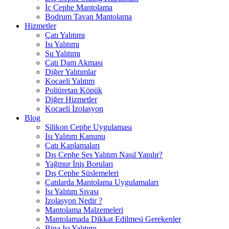
İç Cephe Mantolama
Bodrum Tavan Mantolama
Hizmetler
Çatı Yalıtımı
Isı Yalıtımı
Su Yalıtımı
Çatı Dam Akması
Diğer Yalıtımlar
Kocaeli Yalıtım
Poliüretan Köpük
Diğer Hizmetler
Kocaeli İzolasyon
Blog
Silikon Cephe Uygulaması
Isı Yalıtım Kanunu
Çatı Kaplamaları
Dış Cephe Ses Yalıtım Nasıl Yapılır?
Yağmur İniş Boruları
Dış Cephe Süslemeleri
Çatılarda Mantolama Uygulamaları
Isı Yalıtım Sıvası
İzolasyon Nedir ?
Mantolama Malzemeleri
Mantolamada Dikkat Edilmesi Gerekenler
Bina Isı Yalıtımı