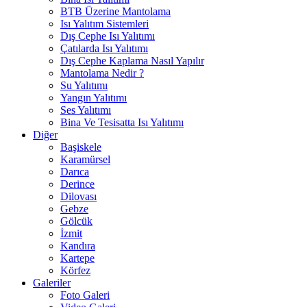
BTB Üzerine Mantolama
Isı Yalıtım Sistemleri
Dış Cephe Isı Yalıtımı
Çatılarda Isı Yalıtımı
Dış Cephe Kaplama Nasıl Yapılır
Mantolama Nedir ?
Su Yalıtımı
Yangın Yalıtımı
Ses Yalıtımı
Bina Ve Tesisatta Isı Yalıtımı
Diğer
Başiskele
Karamürsel
Darıca
Derince
Dilovası
Gebze
Gölcük
İzmit
Kandıra
Kartepe
Körfez
Galeriler
Foto Galeri