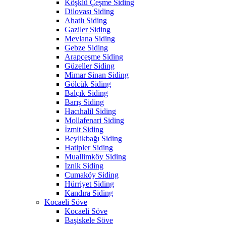
Köşklü Çeşme Siding
Dilovası Siding
Ahatlı Siding
Gaziler Siding
Mevlana Siding
Gebze Siding
Arapçeşme Siding
Güzeller Siding
Mimar Sinan Siding
Gölcük Siding
Balçık Siding
Barış Siding
Hacıhalil Siding
Mollafenari Siding
İzmit Siding
Beylikbağı Siding
Hatipler Siding
Muallimköy Siding
İznik Siding
Cumaköy Siding
Hürriyet Siding
Kandıra Siding
Kocaeli Söve
Kocaeli Söve
Başiskele Söve