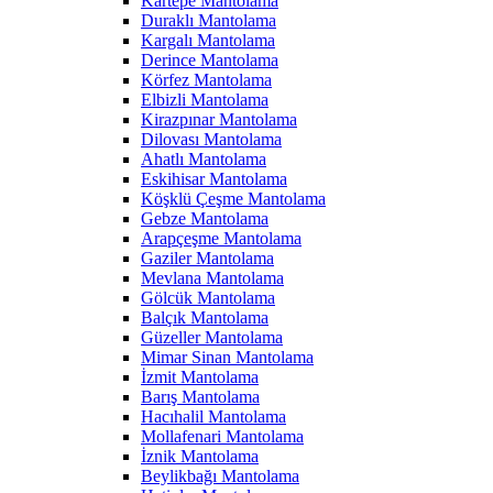
Kartepe Mantolama
Duraklı Mantolama
Kargalı Mantolama
Derince Mantolama
Körfez Mantolama
Elbizli Mantolama
Kirazpınar Mantolama
Dilovası Mantolama
Ahatlı Mantolama
Eskihisar Mantolama
Köşklü Çeşme Mantolama
Gebze Mantolama
Arapçeşme Mantolama
Gaziler Mantolama
Mevlana Mantolama
Gölcük Mantolama
Balçık Mantolama
Güzeller Mantolama
Mimar Sinan Mantolama
İzmit Mantolama
Barış Mantolama
Hacıhalil Mantolama
Mollafenari Mantolama
İznik Mantolama
Beylikbağı Mantolama