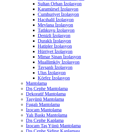
Sultan Orhan İzolasyon
Karamürsel İzolasyon
Cumhuriyet İzolasyon
Hacıhalil İzolasyon
Mevlana İzolasyon
Tatlıkuyu İzolasyon
Denizli İzolasyon
Duraklı İzolasyon
Hatipler İzolasyon
Hürriyet İzolasyon
Mimar Sinan İzolasyon
Muallimköy İzolasyon
Tavşanlı İzolasyon
Ulus İzolasyon
Körfez İzolasyon
Mantolama
Dış Cephe Mantolama
Dekoratif Mantolama
Taşyünü Mantolama
Fugalı Mantolama
İzocam Mantolama
Yalı Baskı Mantolama
Dış Cephe Kaplama
İzocam Taş Yünü Mantolama
Dış Cephe Siding Kaplaması