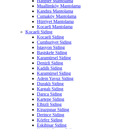
Hatipler Mantolama
Muallimköy Mantolama
Kandıra Mantolama
Cumaköy Mantolama
Hürriyet Mantolama
Kocaeli Mantolama
Kocaeli Siding
Kocaeli Siding
Cumhuriyet Siding
İstasyon Siding
Başiskele Siding
Karamürsel Siding
Denizli Siding
Kadıllı Siding
Karamürsel Siding
Adem Yavuz Siding
Duraklı Siding
Kargalı Siding
Darıca Siding
Kartepe Siding
Elbizli Siding
Kirazpınar Siding
Derince Siding
Körfez Siding
Eskihisar Siding