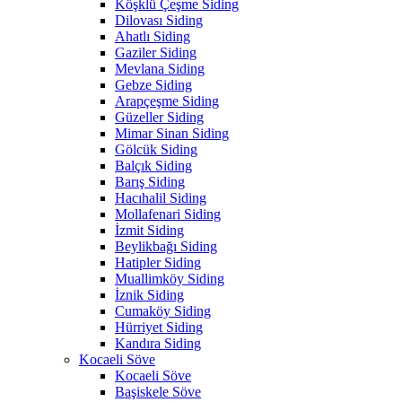
Köşklü Çeşme Siding
Dilovası Siding
Ahatlı Siding
Gaziler Siding
Mevlana Siding
Gebze Siding
Arapçeşme Siding
Güzeller Siding
Mimar Sinan Siding
Gölcük Siding
Balçık Siding
Barış Siding
Hacıhalil Siding
Mollafenari Siding
İzmit Siding
Beylikbağı Siding
Hatipler Siding
Muallimköy Siding
İznik Siding
Cumaköy Siding
Hürriyet Siding
Kandıra Siding
Kocaeli Söve
Kocaeli Söve
Başiskele Söve