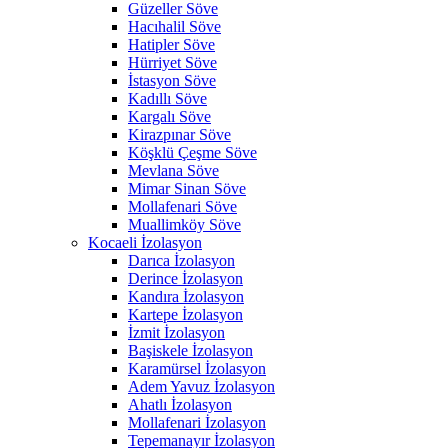
Güzeller Söve
Hacıhalil Söve
Hatipler Söve
Hürriyet Söve
İstasyon Söve
Kadıllı Söve
Kargalı Söve
Kirazpınar Söve
Köşklü Çeşme Söve
Mevlana Söve
Mimar Sinan Söve
Mollafenari Söve
Muallimköy Söve
Kocaeli İzolasyon
Darıca İzolasyon
Derince İzolasyon
Kandıra İzolasyon
Kartepe İzolasyon
İzmit İzolasyon
Başiskele İzolasyon
Karamürsel İzolasyon
Adem Yavuz İzolasyon
Ahatlı İzolasyon
Mollafenari İzolasyon
Tepemanayır İzolasyon