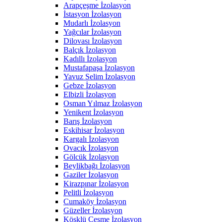
Arapçeşme İzolasyon
İstasyon İzolasyon
Mudarlı İzolasyon
Yağcılar İzolasyon
Dilovası İzolasyon
Balçık İzolasyon
Kadıllı İzolasyon
Mustafapaşa İzolasyon
Yavuz Selim İzolasyon
Gebze İzolasyon
Elbizli İzolasyon
Osman Yılmaz İzolasyon
Yenikent İzolasyon
Barış İzolasyon
Eskihisar İzolasyon
Kargalı İzolasyon
Ovacık İzolasyon
Gölcük İzolasyon
Beylikbağı İzolasyon
Gaziler İzolasyon
Kirazpınar İzolasyon
Pelitli İzolasyon
Cumaköy İzolasyon
Güzeller İzolasyon
Köşklü Çeşme İzolasyon