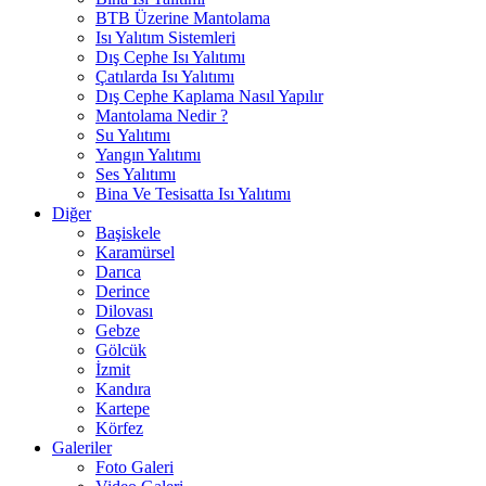
BTB Üzerine Mantolama
Isı Yalıtım Sistemleri
Dış Cephe Isı Yalıtımı
Çatılarda Isı Yalıtımı
Dış Cephe Kaplama Nasıl Yapılır
Mantolama Nedir ?
Su Yalıtımı
Yangın Yalıtımı
Ses Yalıtımı
Bina Ve Tesisatta Isı Yalıtımı
Diğer
Başiskele
Karamürsel
Darıca
Derince
Dilovası
Gebze
Gölcük
İzmit
Kandıra
Kartepe
Körfez
Galeriler
Foto Galeri