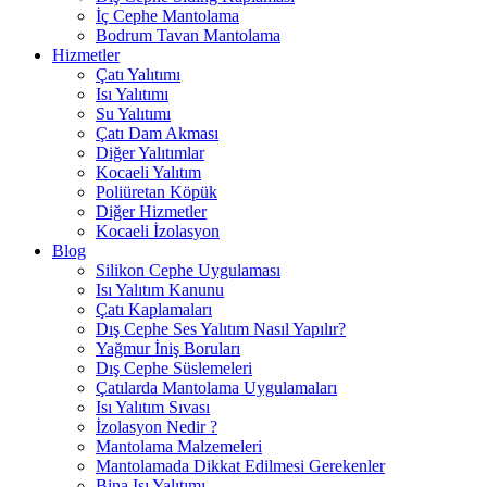
İç Cephe Mantolama
Bodrum Tavan Mantolama
Hizmetler
Çatı Yalıtımı
Isı Yalıtımı
Su Yalıtımı
Çatı Dam Akması
Diğer Yalıtımlar
Kocaeli Yalıtım
Poliüretan Köpük
Diğer Hizmetler
Kocaeli İzolasyon
Blog
Silikon Cephe Uygulaması
Isı Yalıtım Kanunu
Çatı Kaplamaları
Dış Cephe Ses Yalıtım Nasıl Yapılır?
Yağmur İniş Boruları
Dış Cephe Süslemeleri
Çatılarda Mantolama Uygulamaları
Isı Yalıtım Sıvası
İzolasyon Nedir ?
Mantolama Malzemeleri
Mantolamada Dikkat Edilmesi Gerekenler
Bina Isı Yalıtımı