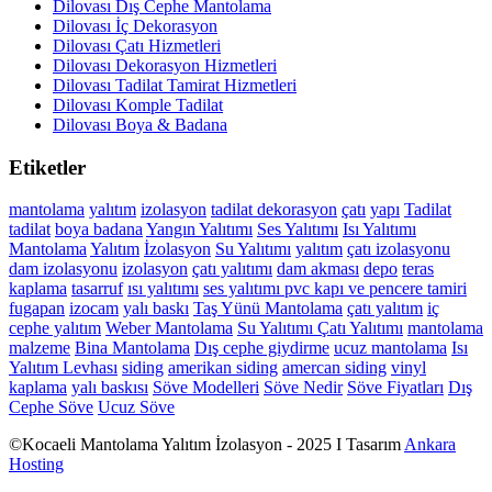
Dilovası Dış Cephe Mantolama
Dilovası İç Dekorasyon
Dilovası Çatı Hizmetleri
Dilovası Dekorasyon Hizmetleri
Dilovası Tadilat Tamirat Hizmetleri
Dilovası Komple Tadilat
Dilovası Boya & Badana
Etiketler
mantolama
yalıtım
izolasyon
tadilat
dekorasyon
çatı
yapı
Tadilat
tadilat
boya
badana
Yangın Yalıtımı
Ses Yalıtımı
Isı Yalıtımı
Mantolama
Yalıtım
İzolasyon
Su Yalıtımı
yalıtım
çatı izolasyonu
dam izolasyonu
izolasyon
çatı yalıtımı
dam akması
depo
teras
kaplama
tasarruf
ısı yalıtımı
ses yalıtımı
pvc kapı ve pencere tamiri
fugapan
izocam
yalı baskı
Taş Yünü Mantolama
çatı yalıtım
iç
cephe yalıtım
Weber Mantolama
Su Yalıtımı
Çatı Yalıtımı
mantolama
malzeme
Bina Mantolama
Dış cephe giydirme
ucuz mantolama
Isı
Yalıtım Levhası
siding
amerikan siding
amercan siding
vinyl
kaplama
yalı baskısı
Söve Modelleri
Söve Nedir
Söve Fiyatları
Dış
Cephe Söve
Ucuz Söve
©Kocaeli Mantolama Yalıtım İzolasyon - 2025 I Tasarım
Ankara
Hosting