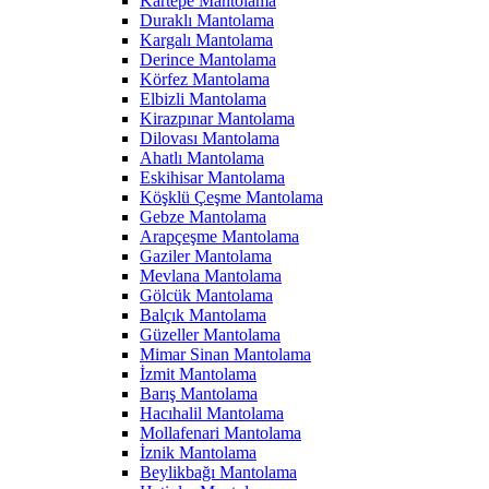
Kartepe Mantolama
Duraklı Mantolama
Kargalı Mantolama
Derince Mantolama
Körfez Mantolama
Elbizli Mantolama
Kirazpınar Mantolama
Dilovası Mantolama
Ahatlı Mantolama
Eskihisar Mantolama
Köşklü Çeşme Mantolama
Gebze Mantolama
Arapçeşme Mantolama
Gaziler Mantolama
Mevlana Mantolama
Gölcük Mantolama
Balçık Mantolama
Güzeller Mantolama
Mimar Sinan Mantolama
İzmit Mantolama
Barış Mantolama
Hacıhalil Mantolama
Mollafenari Mantolama
İznik Mantolama
Beylikbağı Mantolama