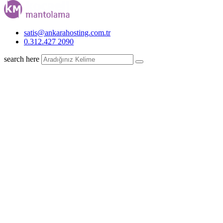
satis@ankarahosting.com.tr
0.312.427 2090
search here