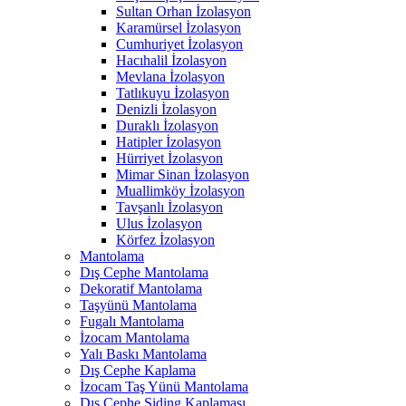
Sultan Orhan İzolasyon
Karamürsel İzolasyon
Cumhuriyet İzolasyon
Hacıhalil İzolasyon
Mevlana İzolasyon
Tatlıkuyu İzolasyon
Denizli İzolasyon
Duraklı İzolasyon
Hatipler İzolasyon
Hürriyet İzolasyon
Mimar Sinan İzolasyon
Muallimköy İzolasyon
Tavşanlı İzolasyon
Ulus İzolasyon
Körfez İzolasyon
Mantolama
Dış Cephe Mantolama
Dekoratif Mantolama
Taşyünü Mantolama
Fugalı Mantolama
İzocam Mantolama
Yalı Baskı Mantolama
Dış Cephe Kaplama
İzocam Taş Yünü Mantolama
Dış Cephe Siding Kaplaması