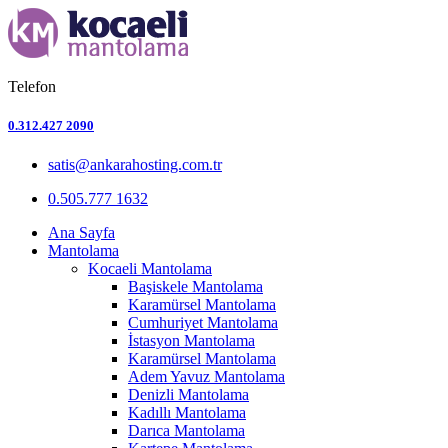
Telefon
0.312.427 2090
satis@ankarahosting.com.tr
0.505.777 1632
Ana Sayfa
Mantolama
Kocaeli Mantolama
Başiskele Mantolama
Karamürsel Mantolama
Cumhuriyet Mantolama
İstasyon Mantolama
Karamürsel Mantolama
Adem Yavuz Mantolama
Denizli Mantolama
Kadıllı Mantolama
Darıca Mantolama