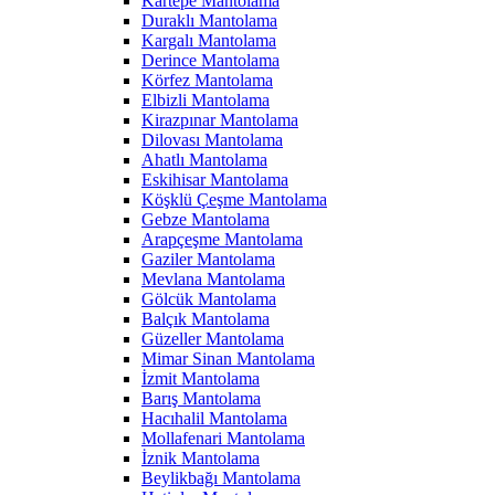
Kartepe Mantolama
Duraklı Mantolama
Kargalı Mantolama
Derince Mantolama
Körfez Mantolama
Elbizli Mantolama
Kirazpınar Mantolama
Dilovası Mantolama
Ahatlı Mantolama
Eskihisar Mantolama
Köşklü Çeşme Mantolama
Gebze Mantolama
Arapçeşme Mantolama
Gaziler Mantolama
Mevlana Mantolama
Gölcük Mantolama
Balçık Mantolama
Güzeller Mantolama
Mimar Sinan Mantolama
İzmit Mantolama
Barış Mantolama
Hacıhalil Mantolama
Mollafenari Mantolama
İznik Mantolama
Beylikbağı Mantolama