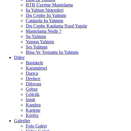
BTB Üzerine Mantolama
Isı Yalıtım Sistemleri
Dış Cephe Isı Yalıtımı
Çatılarda Isı Yalıtımı
Dış Cephe Kaplama Nasıl Yapılır
Mantolama Nedir ?
Su Yalıtımı
Yangın Yalıtımı
Ses Yalıtımı
Bina Ve Tesisatta Isı Yalıtımı
Diğer
Başiskele
Karamürsel
Darıca
Derince
Dilovası
Gebze
Gölcük
İzmit
Kandıra
Kartepe
Körfez
Galeriler
Foto Galeri