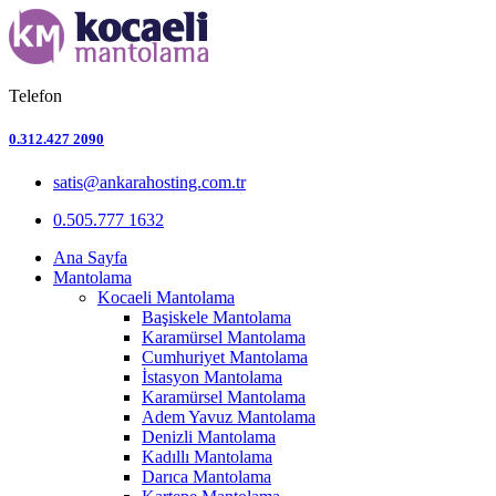
Telefon
0.312.427 2090
satis@ankarahosting.com.tr
0.505.777 1632
Ana Sayfa
Mantolama
Kocaeli Mantolama
Başiskele Mantolama
Karamürsel Mantolama
Cumhuriyet Mantolama
İstasyon Mantolama
Karamürsel Mantolama
Adem Yavuz Mantolama
Denizli Mantolama
Kadıllı Mantolama
Darıca Mantolama