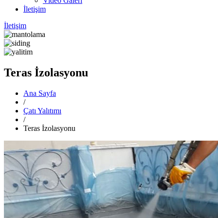
Video Galeri
İletişim
İletişim
Teras İzolasyonu
Ana Sayfa
/
Çatı Yalıtımı
/
Teras İzolasyonu