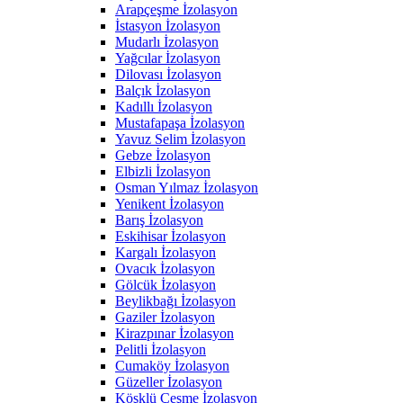
Arapçeşme İzolasyon
İstasyon İzolasyon
Mudarlı İzolasyon
Yağcılar İzolasyon
Dilovası İzolasyon
Balçık İzolasyon
Kadıllı İzolasyon
Mustafapaşa İzolasyon
Yavuz Selim İzolasyon
Gebze İzolasyon
Elbizli İzolasyon
Osman Yılmaz İzolasyon
Yenikent İzolasyon
Barış İzolasyon
Eskihisar İzolasyon
Kargalı İzolasyon
Ovacık İzolasyon
Gölcük İzolasyon
Beylikbağı İzolasyon
Gaziler İzolasyon
Kirazpınar İzolasyon
Pelitli İzolasyon
Cumaköy İzolasyon
Güzeller İzolasyon
Köşklü Çeşme İzolasyon