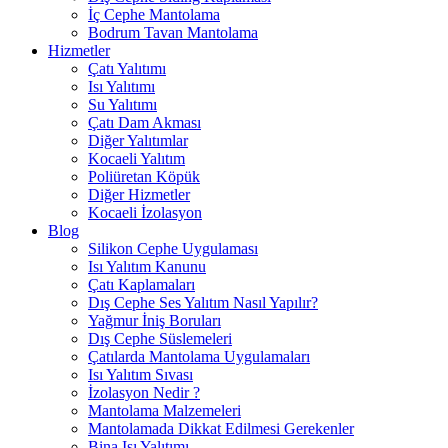
İç Cephe Mantolama
Bodrum Tavan Mantolama
Hizmetler
Çatı Yalıtımı
Isı Yalıtımı
Su Yalıtımı
Çatı Dam Akması
Diğer Yalıtımlar
Kocaeli Yalıtım
Poliüretan Köpük
Diğer Hizmetler
Kocaeli İzolasyon
Blog
Silikon Cephe Uygulaması
Isı Yalıtım Kanunu
Çatı Kaplamaları
Dış Cephe Ses Yalıtım Nasıl Yapılır?
Yağmur İniş Boruları
Dış Cephe Süslemeleri
Çatılarda Mantolama Uygulamaları
Isı Yalıtım Sıvası
İzolasyon Nedir ?
Mantolama Malzemeleri
Mantolamada Dikkat Edilmesi Gerekenler
Bina Isı Yalıtımı