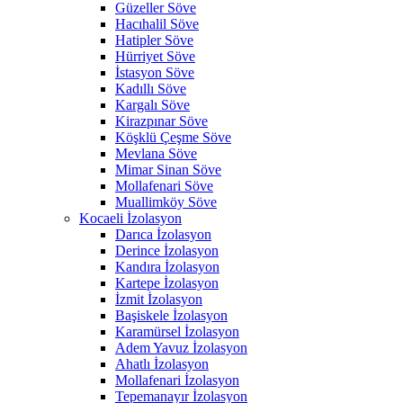
Güzeller Söve
Hacıhalil Söve
Hatipler Söve
Hürriyet Söve
İstasyon Söve
Kadıllı Söve
Kargalı Söve
Kirazpınar Söve
Köşklü Çeşme Söve
Mevlana Söve
Mimar Sinan Söve
Mollafenari Söve
Muallimköy Söve
Kocaeli İzolasyon
Darıca İzolasyon
Derince İzolasyon
Kandıra İzolasyon
Kartepe İzolasyon
İzmit İzolasyon
Başiskele İzolasyon
Karamürsel İzolasyon
Adem Yavuz İzolasyon
Ahatlı İzolasyon
Mollafenari İzolasyon
Tepemanayır İzolasyon