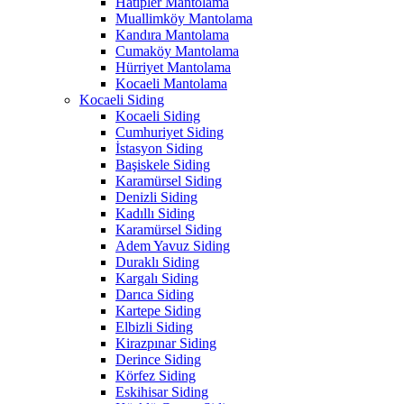
Hatipler Mantolama
Muallimköy Mantolama
Kandıra Mantolama
Cumaköy Mantolama
Hürriyet Mantolama
Kocaeli Mantolama
Kocaeli Siding
Kocaeli Siding
Cumhuriyet Siding
İstasyon Siding
Başiskele Siding
Karamürsel Siding
Denizli Siding
Kadıllı Siding
Karamürsel Siding
Adem Yavuz Siding
Duraklı Siding
Kargalı Siding
Darıca Siding
Kartepe Siding
Elbizli Siding
Kirazpınar Siding
Derince Siding
Körfez Siding
Eskihisar Siding