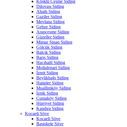
Köşklü Çeşme Siding
Dilovası Siding
Ahatlı Siding
Gaziler Siding
Mevlana Siding
Gebze Siding
Arapçeşme Siding
Güzeller Siding
Mimar Sinan Siding
Gölcük Siding
Balçık Siding
Barış Siding
Hacıhalil Siding
Mollafenari Siding
İzmit Siding
Beylikbağı Siding
Hatipler Siding
Muallimköy Siding
İznik Siding
Cumaköy Siding
Hürriyet Siding
Kandıra Siding
Kocaeli Söve
Kocaeli Söve
Başiskele Söve