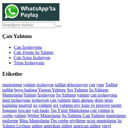
Çatı Yalıtımı
Çatı İzolasyonu
Çatı Zemin Isı Yalıtım
Çatı Arası İzolasyon
Teras İzolasyonu
Etiketler
mantolama
yalıtım
izolasyon
tadilat
dekorasyon
çatı
yapı
Tadilat
tadilat
boya
badana
Yangın Yalıtımı
Ses Yalıtımı
Isı Yalıtımı
Mantolama
Yalıtım
İzolasyon
Su Yalıtımı
yalıtım
çatı izolasyonu
dam izolasyonu
izolasyon
çatı yalıtımı
dam akması
depo
teras
kaplama
tasarruf
ısı yalıtımı
ses yalıtımı
pvc kapı ve pencere tamiri
fugapan
izocam
yalı baskı
Taş Yünü Mantolama
çatı yalıtım
iç
cephe yalıtım
Weber Mantolama
Su Yalıtımı
Çatı Yalıtımı
mantolama
malzeme
Bina Mantolama
Dış cephe giydirme
ucuz mantolama
Isı
Yalıtım Levhası
siding
amerikan siding
amercan siding
vinyl