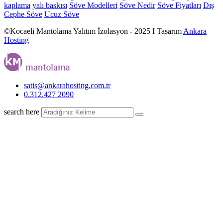
kaplama
yalı baskısı
Söve Modelleri
Söve Nedir
Söve Fiyatları
Dış
Cephe Söve
Ucuz Söve
©Kocaeli Mantolama Yalıtım İzolasyon - 2025 I Tasarım
Ankara
Hosting
satis@ankarahosting.com.tr
0.312.427 2090
search here