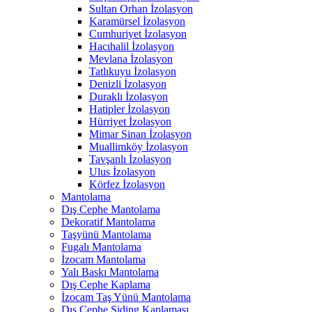
Sultan Orhan İzolasyon
Karamürsel İzolasyon
Cumhuriyet İzolasyon
Hacıhalil İzolasyon
Mevlana İzolasyon
Tatlıkuyu İzolasyon
Denizli İzolasyon
Duraklı İzolasyon
Hatipler İzolasyon
Hürriyet İzolasyon
Mimar Sinan İzolasyon
Muallimköy İzolasyon
Tavşanlı İzolasyon
Ulus İzolasyon
Körfez İzolasyon
Mantolama
Dış Cephe Mantolama
Dekoratif Mantolama
Taşyünü Mantolama
Fugalı Mantolama
İzocam Mantolama
Yalı Baskı Mantolama
Dış Cephe Kaplama
İzocam Taş Yünü Mantolama
Dış Cephe Siding Kaplaması