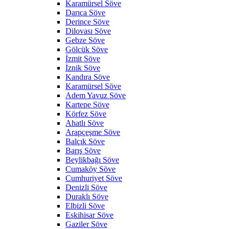
Karamürsel Söve
Darıca Söve
Derince Söve
Dilovası Söve
Gebze Söve
Gölcük Söve
İzmit Söve
İznik Söve
Kandıra Söve
Karamürsel Söve
Adem Yavuz Söve
Kartepe Söve
Körfez Söve
Ahatlı Söve
Arapçeşme Söve
Balçık Söve
Barış Söve
Beylikbağı Söve
Cumaköy Söve
Cumhuriyet Söve
Denizli Söve
Duraklı Söve
Elbizli Söve
Eskihisar Söve
Gaziler Söve