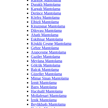
Kartepe Mantolama
Duraklı Mantolama
Kargalı Mantolama
Derince Mantolama
Körfez Mantolama
Elbizli Mantolama
Kirazpınar Mantolama
Dilovası Mantolama
Ahatlı Mantolama
Eskihisar Mantolama
Köşklü Çeşme Mantolama
Gebze Mantolama
Arapçeşme Mantolama
Gaziler Mantolama
Mevlana Mantolama
Gölcük Mantolama
Balçık Mantolama
Güzeller Mantolama
Mimar Sinan Mantolama
İzmit Mantolama
Barış Mantolama
Hacıhalil Mantolama
Mollafenari Mantolama
İznik Mantolama
Beylikbağı Mantolama