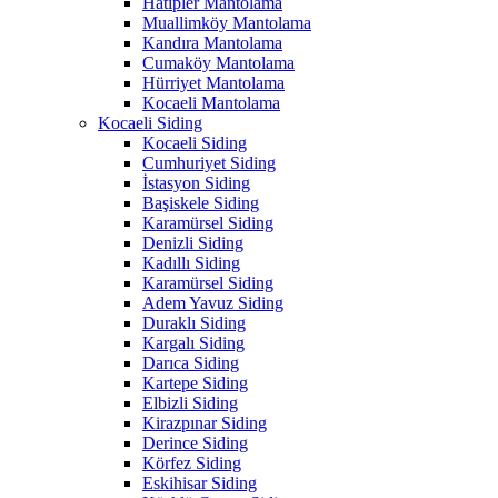
Hatipler Mantolama
Muallimköy Mantolama
Kandıra Mantolama
Cumaköy Mantolama
Hürriyet Mantolama
Kocaeli Mantolama
Kocaeli Siding
Kocaeli Siding
Cumhuriyet Siding
İstasyon Siding
Başiskele Siding
Karamürsel Siding
Denizli Siding
Kadıllı Siding
Karamürsel Siding
Adem Yavuz Siding
Duraklı Siding
Kargalı Siding
Darıca Siding
Kartepe Siding
Elbizli Siding
Kirazpınar Siding
Derince Siding
Körfez Siding
Eskihisar Siding