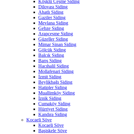
Köşklü Çeşme Siding
Dilovası Siding
Ahatlı Siding
Gaziler Siding
Mevlana Siding
Gebze Siding
Arapçeşme Siding
Güzeller Siding
Mimar Sinan Siding
Gölcük Siding
Balçık Siding
Barış Siding
Hacıhalil Siding
Mollafenari Siding
İzmit Siding
Beylikbağı Siding
Hatipler Siding
Muallimköy Siding
İznik Siding
Cumaköy Siding
Hürriyet Siding
Kandıra Siding
Kocaeli Söve
Kocaeli Söve
Başiskele Söve