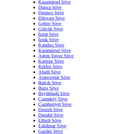
Karamürsel Söve
Darıca Söve
Derince Söve
Dilovası Söve
Gebze Söve
Gölcük Söve
İzmit Söve
İznik Söve
Kandıra Söve
Karamürsel Söve
Adem Yavuz Söve
Kartepe Söve
Körfez Söve
Ahatlı Söve
Arapçeşme Söve
Balçık Söve
Barış Söve
Beylikbağı Söve
Cumaköy Söve
Cumhuriyet Söve
Denizli Söve
Duraklı Söve
Elbizli Söve
Eskihisar Söve
Gaziler Söve