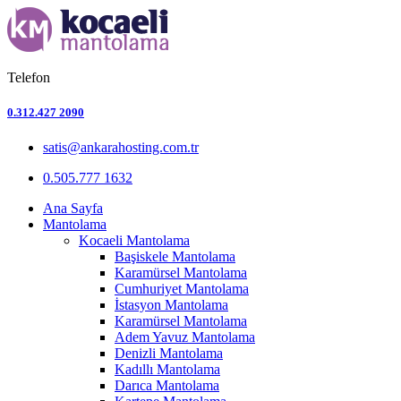
Telefon
0.312.427 2090
satis@ankarahosting.com.tr
0.505.777 1632
Ana Sayfa
Mantolama
Kocaeli Mantolama
Başiskele Mantolama
Karamürsel Mantolama
Cumhuriyet Mantolama
İstasyon Mantolama
Karamürsel Mantolama
Adem Yavuz Mantolama
Denizli Mantolama
Kadıllı Mantolama
Darıca Mantolama