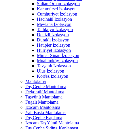
Sultan Orhan İzolasyon
Karamürsel İzolasyon
Cumhuriyet İzolasyon
Hacıhalil İzolasyon
Mevlana İzolasyon
Tatlıkuyu İzolasyon
Denizli İzolasyon
Duraklı İzolasyon
Hatipler İzolasyon
Hürriyet İzolasyon
Mimar Sinan İzolasyon
Muallimköy İzolasyon
Tavşanlı İzolasyon
Ulus İzolasyon
Körfez İzolasyon
Mantolama
Dış Cephe Mantolama
Dekoratif Mantolama
Taşyünü Mantolama
Fugalı Mantolama
İzocam Mantolama
Yalı Baskı Mantolama
Dış Cephe Kaplama
İzocam Taş Yünü Mantolama
Dış Cephe Siding Kaplaması