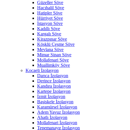
Güzeller Söve
Hacıhalil Söve
Hatipler Söve
Hürriyet Söve
İstasyon Söve
Kadıllı Söve
Kargalı Söve
Kirazpınar Söve
Köşklü Çeşme Söve
Mevlana Söve
Mimar Sinan Söve
Mollafenari Söve
Muallimköy Söve
Kocaeli İzolasyon
Darıca İzolasyon
Derince İzolasyon
Kandıra İzolasyon
Kartepe İzolasyon
İzmit İzolasyon
Başiskele İzolasyon
Karamürsel İzolasyon
Adem Yavuz İzolasyon
Ahatlı İzolasyon
Mollafenari İzolasyon
Tepemanayır İzolasyon