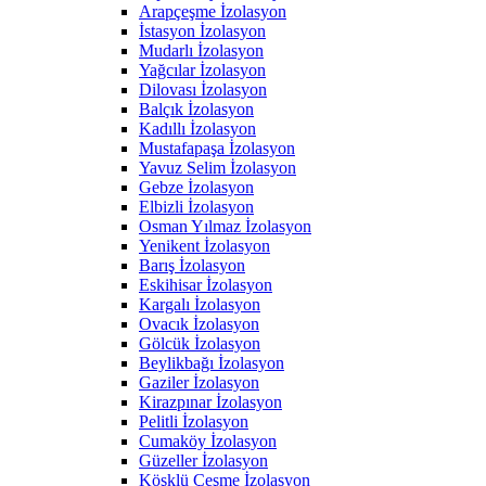
Arapçeşme İzolasyon
İstasyon İzolasyon
Mudarlı İzolasyon
Yağcılar İzolasyon
Dilovası İzolasyon
Balçık İzolasyon
Kadıllı İzolasyon
Mustafapaşa İzolasyon
Yavuz Selim İzolasyon
Gebze İzolasyon
Elbizli İzolasyon
Osman Yılmaz İzolasyon
Yenikent İzolasyon
Barış İzolasyon
Eskihisar İzolasyon
Kargalı İzolasyon
Ovacık İzolasyon
Gölcük İzolasyon
Beylikbağı İzolasyon
Gaziler İzolasyon
Kirazpınar İzolasyon
Pelitli İzolasyon
Cumaköy İzolasyon
Güzeller İzolasyon
Köşklü Çeşme İzolasyon