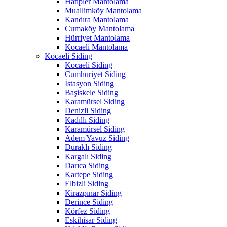
Hatipler Mantolama
Muallimköy Mantolama
Kandıra Mantolama
Cumaköy Mantolama
Hürriyet Mantolama
Kocaeli Mantolama
Kocaeli Siding
Kocaeli Siding
Cumhuriyet Siding
İstasyon Siding
Başiskele Siding
Karamürsel Siding
Denizli Siding
Kadıllı Siding
Karamürsel Siding
Adem Yavuz Siding
Duraklı Siding
Kargalı Siding
Darıca Siding
Kartepe Siding
Elbizli Siding
Kirazpınar Siding
Derince Siding
Körfez Siding
Eskihisar Siding