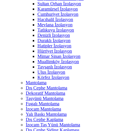
Sultan Orhan İzolasyon
Karamürsel İzolasyon
Cumhuriyet İzolasyon
Hacıhalil İzolasyon
Mevlana İzolasyon
Tatlıkuyu İzolasyon
Denizli İzolasyon
Duraklı İzolasyon
Hatipler İzolasyon
Hürriyet İzolasyon
Mimar Sinan İzolasyon
Muallimköy İzolasyon
Tavşanlı İzolasyon
Ulus İzolasyon
Körfez İzolasyon
Mantolama
Dış Cephe Mantolama
Dekoratif Mantolama
Taşyünü Mantolama
Fugalı Mantolama
İzocam Mantolama
Yalı Baskı Mantolama
Dış Cephe Kaplama
İzocam Taş Yünü Mantolama
Dış Cephe Siding Kaplaması