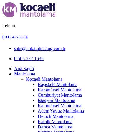
Telefon
0.312.427 2090
satis@ankarahosting.com.tr
0.505.777 1632
Ana Sayfa
Mantolama
Kocaeli Mantolama
Başiskele Mantolama
Karamürsel Mantolama
Cumhuriyet Mantolama
İstasyon Mantolama
Karamürsel Mantolama
Adem Yavuz Mantolama
Denizli Mantolama
Kadıllı Mantolama
Darıca Mantolama