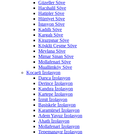
Güzeller Söve
Hacıhalil Söve
Hatipler Söve
Hürriyet Söve
İstasyon Söve
Kadıllı Söve
Kargalı Söve
Kirazpınar Söve
Köşklü Çeşme Söve
Mevlana Söve
Mimar Sinan Söve
Mollafenari Söve
Muallimköy Söve
Kocaeli İzolasyon
Darıca İzolasyon
Derince İzolasyon
Kandıra İzolasyon
Kartepe İzolasyon
İzmit İzolasyon
Başiskele İzolasyon
Karamürsel İzolasyon
Adem Yavuz İzolasyon
Ahatlı İzolasyon
Mollafenari İzolasyon
Tepemanayır İzolasyon