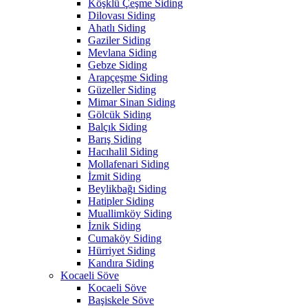
Köşklü Çeşme Siding
Dilovası Siding
Ahatlı Siding
Gaziler Siding
Mevlana Siding
Gebze Siding
Arapçeşme Siding
Güzeller Siding
Mimar Sinan Siding
Gölcük Siding
Balçık Siding
Barış Siding
Hacıhalil Siding
Mollafenari Siding
İzmit Siding
Beylikbağı Siding
Hatipler Siding
Muallimköy Siding
İznik Siding
Cumaköy Siding
Hürriyet Siding
Kandıra Siding
Kocaeli Söve
Kocaeli Söve
Başiskele Söve