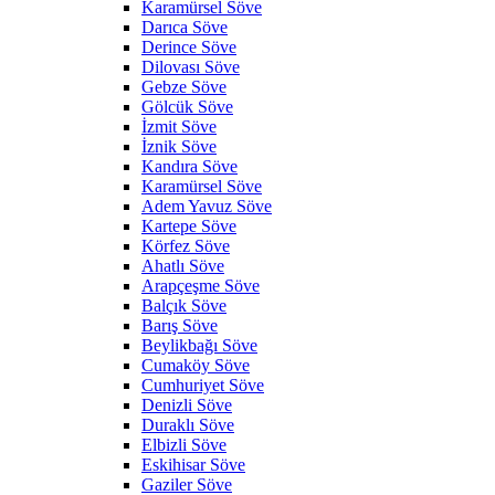
Karamürsel Söve
Darıca Söve
Derince Söve
Dilovası Söve
Gebze Söve
Gölcük Söve
İzmit Söve
İznik Söve
Kandıra Söve
Karamürsel Söve
Adem Yavuz Söve
Kartepe Söve
Körfez Söve
Ahatlı Söve
Arapçeşme Söve
Balçık Söve
Barış Söve
Beylikbağı Söve
Cumaköy Söve
Cumhuriyet Söve
Denizli Söve
Duraklı Söve
Elbizli Söve
Eskihisar Söve
Gaziler Söve