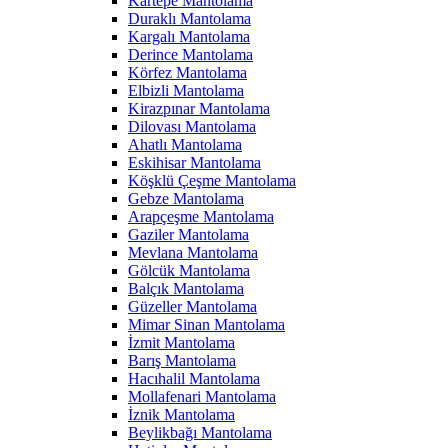
Kartepe Mantolama
Duraklı Mantolama
Kargalı Mantolama
Derince Mantolama
Körfez Mantolama
Elbizli Mantolama
Kirazpınar Mantolama
Dilovası Mantolama
Ahatlı Mantolama
Eskihisar Mantolama
Köşklü Çeşme Mantolama
Gebze Mantolama
Arapçeşme Mantolama
Gaziler Mantolama
Mevlana Mantolama
Gölcük Mantolama
Balçık Mantolama
Güzeller Mantolama
Mimar Sinan Mantolama
İzmit Mantolama
Barış Mantolama
Hacıhalil Mantolama
Mollafenari Mantolama
İznik Mantolama
Beylikbağı Mantolama