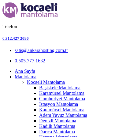
Telefon
0.312.427 2090
satis@ankarahosting.com.tr
0.505.777 1632
Ana Sayfa
Mantolama
Kocaeli Mantolama
Başiskele Mantolama
Karamürsel Mantolama
Cumhuriyet Mantolama
İstasyon Mantolama
Karamürsel Mantolama
Adem Yavuz Mantolama
Denizli Mantolama
Kadıllı Mantolama
Darıca Mantolama