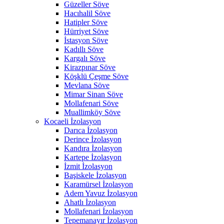
Güzeller Söve
Hacıhalil Söve
Hatipler Söve
Hürriyet Söve
İstasyon Söve
Kadıllı Söve
Kargalı Söve
Kirazpınar Söve
Köşklü Çeşme Söve
Mevlana Söve
Mimar Sinan Söve
Mollafenari Söve
Muallimköy Söve
Kocaeli İzolasyon
Darıca İzolasyon
Derince İzolasyon
Kandıra İzolasyon
Kartepe İzolasyon
İzmit İzolasyon
Başiskele İzolasyon
Karamürsel İzolasyon
Adem Yavuz İzolasyon
Ahatlı İzolasyon
Mollafenari İzolasyon
Tepemanayır İzolasyon