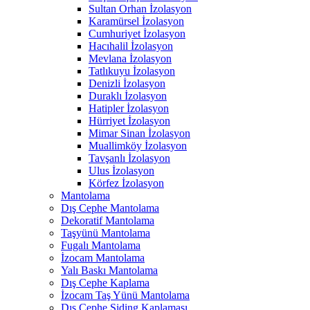
Sultan Orhan İzolasyon
Karamürsel İzolasyon
Cumhuriyet İzolasyon
Hacıhalil İzolasyon
Mevlana İzolasyon
Tatlıkuyu İzolasyon
Denizli İzolasyon
Duraklı İzolasyon
Hatipler İzolasyon
Hürriyet İzolasyon
Mimar Sinan İzolasyon
Muallimköy İzolasyon
Tavşanlı İzolasyon
Ulus İzolasyon
Körfez İzolasyon
Mantolama
Dış Cephe Mantolama
Dekoratif Mantolama
Taşyünü Mantolama
Fugalı Mantolama
İzocam Mantolama
Yalı Baskı Mantolama
Dış Cephe Kaplama
İzocam Taş Yünü Mantolama
Dış Cephe Siding Kaplaması