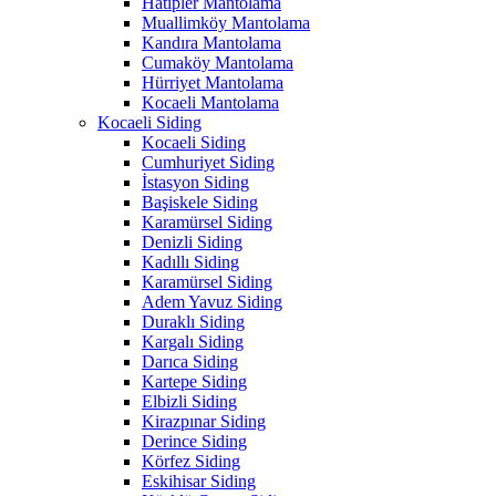
Hatipler Mantolama
Muallimköy Mantolama
Kandıra Mantolama
Cumaköy Mantolama
Hürriyet Mantolama
Kocaeli Mantolama
Kocaeli Siding
Kocaeli Siding
Cumhuriyet Siding
İstasyon Siding
Başiskele Siding
Karamürsel Siding
Denizli Siding
Kadıllı Siding
Karamürsel Siding
Adem Yavuz Siding
Duraklı Siding
Kargalı Siding
Darıca Siding
Kartepe Siding
Elbizli Siding
Kirazpınar Siding
Derince Siding
Körfez Siding
Eskihisar Siding