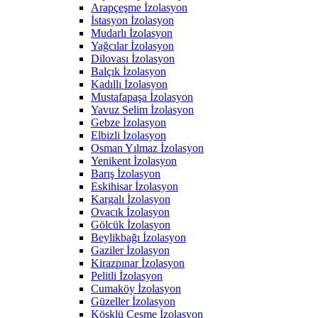
Arapçeşme İzolasyon
İstasyon İzolasyon
Mudarlı İzolasyon
Yağcılar İzolasyon
Dilovası İzolasyon
Balçık İzolasyon
Kadıllı İzolasyon
Mustafapaşa İzolasyon
Yavuz Selim İzolasyon
Gebze İzolasyon
Elbizli İzolasyon
Osman Yılmaz İzolasyon
Yenikent İzolasyon
Barış İzolasyon
Eskihisar İzolasyon
Kargalı İzolasyon
Ovacık İzolasyon
Gölcük İzolasyon
Beylikbağı İzolasyon
Gaziler İzolasyon
Kirazpınar İzolasyon
Pelitli İzolasyon
Cumaköy İzolasyon
Güzeller İzolasyon
Köşklü Çeşme İzolasyon