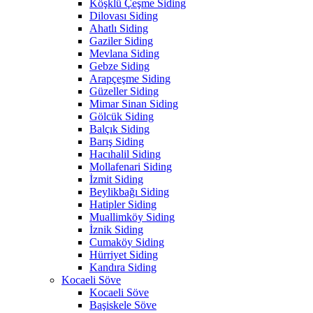
Köşklü Çeşme Siding
Dilovası Siding
Ahatlı Siding
Gaziler Siding
Mevlana Siding
Gebze Siding
Arapçeşme Siding
Güzeller Siding
Mimar Sinan Siding
Gölcük Siding
Balçık Siding
Barış Siding
Hacıhalil Siding
Mollafenari Siding
İzmit Siding
Beylikbağı Siding
Hatipler Siding
Muallimköy Siding
İznik Siding
Cumaköy Siding
Hürriyet Siding
Kandıra Siding
Kocaeli Söve
Kocaeli Söve
Başiskele Söve