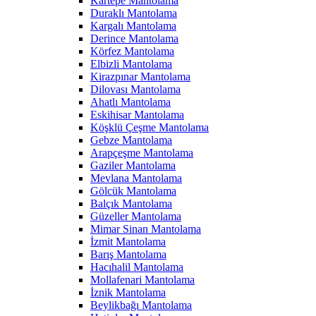
Kartepe Mantolama
Duraklı Mantolama
Kargalı Mantolama
Derince Mantolama
Körfez Mantolama
Elbizli Mantolama
Kirazpınar Mantolama
Dilovası Mantolama
Ahatlı Mantolama
Eskihisar Mantolama
Köşklü Çeşme Mantolama
Gebze Mantolama
Arapçeşme Mantolama
Gaziler Mantolama
Mevlana Mantolama
Gölcük Mantolama
Balçık Mantolama
Güzeller Mantolama
Mimar Sinan Mantolama
İzmit Mantolama
Barış Mantolama
Hacıhalil Mantolama
Mollafenari Mantolama
İznik Mantolama
Beylikbağı Mantolama