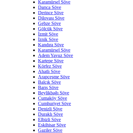
Karamürsel Söve
Darıca Söve
Derince Söve
Dilovası Söve
Gebze Söve
Gölcük Söve
İzmit Söve
İznik Söve
Kandıra Söve
Karamürsel Söve
Adem Yavuz Söve
Kartepe Söve
Körfez Söve
Ahatlı Söve
Arapçeşme Söve
Balçık Söve
Barış Söve
Beylikbağı Söve
Cumaköy Söve
Cumhuriyet Söve
Denizli Söve
Duraklı Söve
Elbizli Söve
Eskihisar Söve
Gaziler Söve