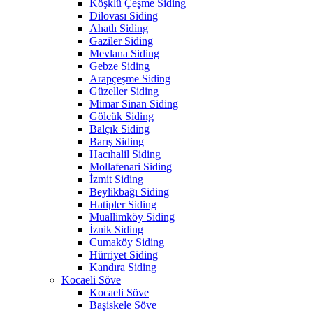
Köşklü Çeşme Siding
Dilovası Siding
Ahatlı Siding
Gaziler Siding
Mevlana Siding
Gebze Siding
Arapçeşme Siding
Güzeller Siding
Mimar Sinan Siding
Gölcük Siding
Balçık Siding
Barış Siding
Hacıhalil Siding
Mollafenari Siding
İzmit Siding
Beylikbağı Siding
Hatipler Siding
Muallimköy Siding
İznik Siding
Cumaköy Siding
Hürriyet Siding
Kandıra Siding
Kocaeli Söve
Kocaeli Söve
Başiskele Söve