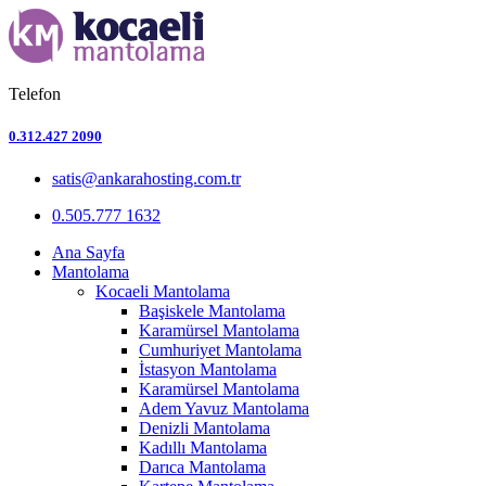
Telefon
0.312.427 2090
satis@ankarahosting.com.tr
0.505.777 1632
Ana Sayfa
Mantolama
Kocaeli Mantolama
Başiskele Mantolama
Karamürsel Mantolama
Cumhuriyet Mantolama
İstasyon Mantolama
Karamürsel Mantolama
Adem Yavuz Mantolama
Denizli Mantolama
Kadıllı Mantolama
Darıca Mantolama