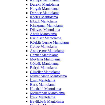
Kartepe Mantolama
Duraklı Mantolama
Kargalı Mantolama
Derince Mantolama
Körfez Mantolama
Elbizli Mantolama
Kirazpınar Mantolama
Dilovası Mantolama
Ahatlı Mantolama
Eskihisar Mantolama
Köşklü Çeşme Mantolama
Gebze Mantolama
Arapçeşme Mantolama
Gaziler Mantolama
Mevlana Mantolama
Gölcük Mantolama
Balçık Mantolama
Güzeller Mantolama
Mimar Sinan Mantolama
İzmit Mantolama
Barış Mantolama
Hacıhalil Mantolama
Mollafenari Mantolama
İznik Mantolama
Beylikbağı Mantolama