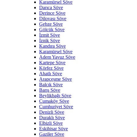
Karamürsel Söve
Darıca Söve
Derince Söve
Dilovası Söve
Gebze Söve
Gölcük Söve
İzmit Söve
İznik Söve
Kandıra Söve
Karamürsel Söve
Adem Yavuz Söve
Kartepe Söve
Körfez Söve
Ahatlı Söve
Arapçeşme Söve
Balçık Söve
Barış Söve
Beylikbağı Söve
Cumaköy Söve
Cumhuriyet Söve
Denizli Söve
Duraklı Söve
Elbizli Söve
Eskihisar Söve
Gaziler Söve