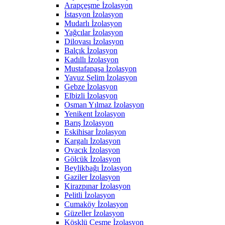
Arapçeşme İzolasyon
İstasyon İzolasyon
Mudarlı İzolasyon
Yağcılar İzolasyon
Dilovası İzolasyon
Balçık İzolasyon
Kadıllı İzolasyon
Mustafapaşa İzolasyon
Yavuz Selim İzolasyon
Gebze İzolasyon
Elbizli İzolasyon
Osman Yılmaz İzolasyon
Yenikent İzolasyon
Barış İzolasyon
Eskihisar İzolasyon
Kargalı İzolasyon
Ovacık İzolasyon
Gölcük İzolasyon
Beylikbağı İzolasyon
Gaziler İzolasyon
Kirazpınar İzolasyon
Pelitli İzolasyon
Cumaköy İzolasyon
Güzeller İzolasyon
Köşklü Çeşme İzolasyon