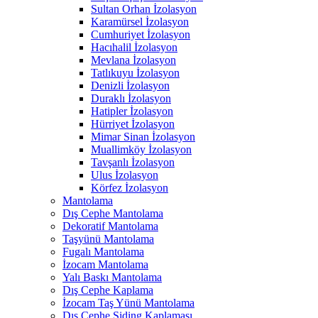
Sultan Orhan İzolasyon
Karamürsel İzolasyon
Cumhuriyet İzolasyon
Hacıhalil İzolasyon
Mevlana İzolasyon
Tatlıkuyu İzolasyon
Denizli İzolasyon
Duraklı İzolasyon
Hatipler İzolasyon
Hürriyet İzolasyon
Mimar Sinan İzolasyon
Muallimköy İzolasyon
Tavşanlı İzolasyon
Ulus İzolasyon
Körfez İzolasyon
Mantolama
Dış Cephe Mantolama
Dekoratif Mantolama
Taşyünü Mantolama
Fugalı Mantolama
İzocam Mantolama
Yalı Baskı Mantolama
Dış Cephe Kaplama
İzocam Taş Yünü Mantolama
Dış Cephe Siding Kaplaması