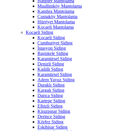
Hatipler Mantolama
Muallimköy Mantolama
Kandıra Mantolama
Cumaköy Mantolama
Hürriyet Mantolama
Kocaeli Mantolama
Kocaeli Siding
Kocaeli Siding
Cumhuriyet Siding
İstasyon Siding
Başiskele Siding
Karamürsel Siding
Denizli Siding
Kadıllı Siding
Karamürsel Siding
Adem Yavuz Siding
Duraklı Siding
Kargalı Siding
Darıca Siding
Kartepe Siding
Elbizli Siding
Kirazpınar Siding
Derince Siding
Körfez Siding
Eskihisar Siding