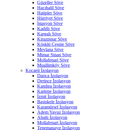
Güzeller Söve
Hacıhalil Söve
Hatipler Söve
Hürriyet Söve
İstasyon Söve
Kadıllı Söve
Kargalı Söve
Kirazpınar Söve
Köşklü Çeşme Söve
Mevlana Söve
Mimar Sinan Söve
Mollafenari Söve
Muallimköy Söve
Kocaeli İzolasyon
Darıca İzolasyon
Derince İzolasyon
Kandıra İzolasyon
Kartepe İzolasyon
İzmit İzolasyon
Başiskele İzolasyon
Karamürsel İzolasyon
Adem Yavuz İzolasyon
Ahatlı İzolasyon
Mollafenari İzolasyon
Tepemanayır İzolasyon