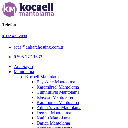
Telefon
0.312.427 2090
satis@ankarahosting.com.tr
0.505.777 1632
Ana Sayfa
Mantolama
Kocaeli Mantolama
Başiskele Mantolama
Karamürsel Mantolama
Cumhuriyet Mantolama
İstasyon Mantolama
Karamürsel Mantolama
Adem Yavuz Mantolama
Denizli Mantolama
Kadıllı Mantolama
Darıca Mantolama