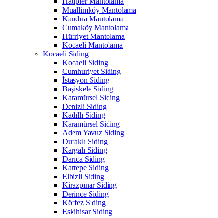
Hatipler Mantolama
Muallimköy Mantolama
Kandıra Mantolama
Cumaköy Mantolama
Hürriyet Mantolama
Kocaeli Mantolama
Kocaeli Siding
Kocaeli Siding
Cumhuriyet Siding
İstasyon Siding
Başiskele Siding
Karamürsel Siding
Denizli Siding
Kadıllı Siding
Karamürsel Siding
Adem Yavuz Siding
Duraklı Siding
Kargalı Siding
Darıca Siding
Kartepe Siding
Elbizli Siding
Kirazpınar Siding
Derince Siding
Körfez Siding
Eskihisar Siding