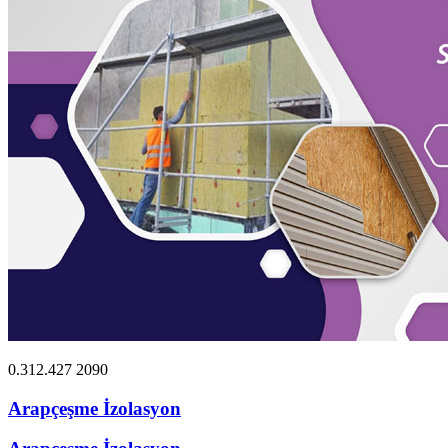
0.312.427 2090
Arapçeşme İzolasyon