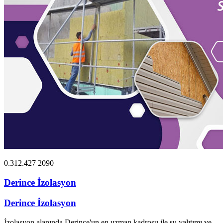
0.312.427 2090
Derince İzolasyon
Derince İzolasyon
İzolasyon alanında Derince'un en uzman kadrosu ile su yalıtımı ve