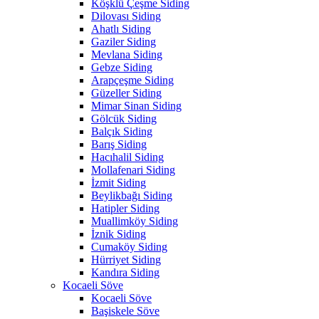
Köşklü Çeşme Siding
Dilovası Siding
Ahatlı Siding
Gaziler Siding
Mevlana Siding
Gebze Siding
Arapçeşme Siding
Güzeller Siding
Mimar Sinan Siding
Gölcük Siding
Balçık Siding
Barış Siding
Hacıhalil Siding
Mollafenari Siding
İzmit Siding
Beylikbağı Siding
Hatipler Siding
Muallimköy Siding
İznik Siding
Cumaköy Siding
Hürriyet Siding
Kandıra Siding
Kocaeli Söve
Kocaeli Söve
Başiskele Söve