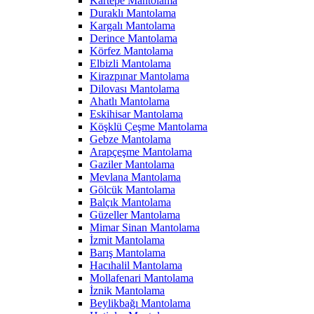
Kartepe Mantolama
Duraklı Mantolama
Kargalı Mantolama
Derince Mantolama
Körfez Mantolama
Elbizli Mantolama
Kirazpınar Mantolama
Dilovası Mantolama
Ahatlı Mantolama
Eskihisar Mantolama
Köşklü Çeşme Mantolama
Gebze Mantolama
Arapçeşme Mantolama
Gaziler Mantolama
Mevlana Mantolama
Gölcük Mantolama
Balçık Mantolama
Güzeller Mantolama
Mimar Sinan Mantolama
İzmit Mantolama
Barış Mantolama
Hacıhalil Mantolama
Mollafenari Mantolama
İznik Mantolama
Beylikbağı Mantolama