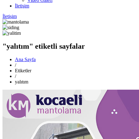
Video Galeri
İletişim
İletişim
"yalıtım" etiketli sayfalar
Ana Sayfa
/
Etiketler
/
yalıtım