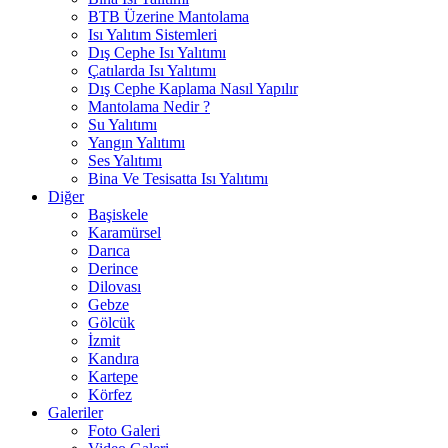
BTB Üzerine Mantolama
Isı Yalıtım Sistemleri
Dış Cephe Isı Yalıtımı
Çatılarda Isı Yalıtımı
Dış Cephe Kaplama Nasıl Yapılır
Mantolama Nedir ?
Su Yalıtımı
Yangın Yalıtımı
Ses Yalıtımı
Bina Ve Tesisatta Isı Yalıtımı
Diğer
Başiskele
Karamürsel
Darıca
Derince
Dilovası
Gebze
Gölcük
İzmit
Kandıra
Kartepe
Körfez
Galeriler
Foto Galeri