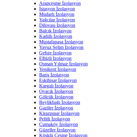
Arapçeşme İzolasyon
İstasyon İzolasyon
Mudarlı İzolasyon
Yağcılar İzolasyon
Dilovası İzolasyon
Balçık İzolasyon
Kadıllı İzolasyon
Mustafapaşa İzolasyon
Yavuz Selim İzolasyon
Gebze İzolasyon
Elbizli İzolasyon
Osman Yılmaz İzolasyon
Yenikent İzolasyon
Barış İzolasyon
Eskihisar İzolasyon
Kargalı İzolasyon
Ovacık İzolasyon
Gölcük İzolasyon
Beylikbağı İzolasyon
Gaziler İzolasyon
Kirazpınar İzolasyon
Pelitli İzolasyon
Cumaköy İzolasyon
Güzeller İzolasyon
Köşklü Çeşme İzolasyon