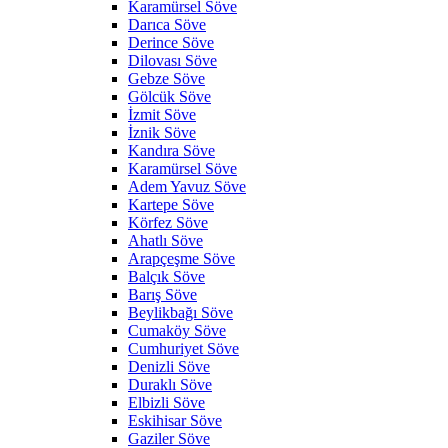
Karamürsel Söve
Darıca Söve
Derince Söve
Dilovası Söve
Gebze Söve
Gölcük Söve
İzmit Söve
İznik Söve
Kandıra Söve
Karamürsel Söve
Adem Yavuz Söve
Kartepe Söve
Körfez Söve
Ahatlı Söve
Arapçeşme Söve
Balçık Söve
Barış Söve
Beylikbağı Söve
Cumaköy Söve
Cumhuriyet Söve
Denizli Söve
Duraklı Söve
Elbizli Söve
Eskihisar Söve
Gaziler Söve