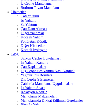
İç Cephe Mantolama
Bodrum Tavan Mantolama
Hizmetler
Çatı Yalıtımı
Isı Yalıtımı
Su Yalıtımı
Çatı Dam Akması
Diğer Yalıtımlar
Kocaeli Yalıtım
Poliüretan Köpük
Diğer Hizmetler
Kocaeli İzolasyon
Blog
Silikon Cephe Uygulaması
Isı Yalıtım Kanunu
Çatı Kaplamaları
Dış Cephe Ses Yalıtım Nasıl Yapılır?
Yağmur İniş Boruları
Dış Cephe Süslemeleri
Çatılarda Mantolama Uygulamaları
Isı Yalıtım Sıvası
İzolasyon Nedir ?
Mantolama Malzemeleri
Mantolamada Dikkat Edilmesi Gerekenler
Bina Isı Yalıtımı