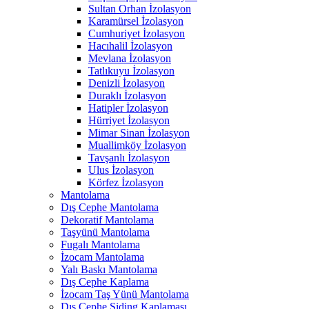
Sultan Orhan İzolasyon
Karamürsel İzolasyon
Cumhuriyet İzolasyon
Hacıhalil İzolasyon
Mevlana İzolasyon
Tatlıkuyu İzolasyon
Denizli İzolasyon
Duraklı İzolasyon
Hatipler İzolasyon
Hürriyet İzolasyon
Mimar Sinan İzolasyon
Muallimköy İzolasyon
Tavşanlı İzolasyon
Ulus İzolasyon
Körfez İzolasyon
Mantolama
Dış Cephe Mantolama
Dekoratif Mantolama
Taşyünü Mantolama
Fugalı Mantolama
İzocam Mantolama
Yalı Baskı Mantolama
Dış Cephe Kaplama
İzocam Taş Yünü Mantolama
Dış Cephe Siding Kaplaması