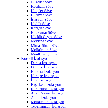
Güzeller Söve
Hacıhalil Söve
Hatipler Söve
Hürriyet Söve
İstasyon Söve
Kadıllı Söve
Kargalı Söve
Kirazpınar Söve
Köşklü Çeşme Söve
Mevlana Söve
Mimar Sinan Söve
Mollafenari Söve
Muallimköy Söve
Kocaeli İzolasyon
Darıca İzolasyon
Derince İzolasyon
Kandıra İzolasyon
Kartepe İzolasyon
İzmit İzolasyon
Başiskele İzolasyon
Karamürsel İzolasyon
Adem Yavuz İzolasyon
Ahatlı İzolasyon
Mollafenari İzolasyon
Tepemanayır İzolasyon