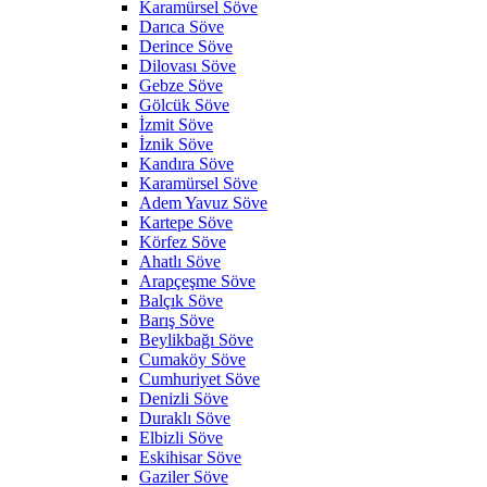
Karamürsel Söve
Darıca Söve
Derince Söve
Dilovası Söve
Gebze Söve
Gölcük Söve
İzmit Söve
İznik Söve
Kandıra Söve
Karamürsel Söve
Adem Yavuz Söve
Kartepe Söve
Körfez Söve
Ahatlı Söve
Arapçeşme Söve
Balçık Söve
Barış Söve
Beylikbağı Söve
Cumaköy Söve
Cumhuriyet Söve
Denizli Söve
Duraklı Söve
Elbizli Söve
Eskihisar Söve
Gaziler Söve