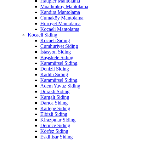
Hatipler Mantolama
Muallimköy Mantolama
Kandıra Mantolama
Cumaköy Mantolama
Hürriyet Mantolama
Kocaeli Mantolama
Kocaeli Siding
Kocaeli Siding
Cumhuriyet Siding
İstasyon Siding
Başiskele Siding
Karamürsel Siding
Denizli Siding
Kadıllı Siding
Karamürsel Siding
Adem Yavuz Siding
Duraklı Siding
Kargalı Siding
Darıca Siding
Kartepe Siding
Elbizli Siding
Kirazpınar Siding
Derince Siding
Körfez Siding
Eskihisar Siding