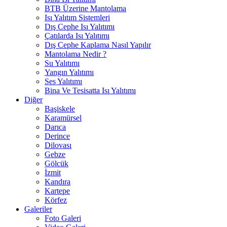
BTB Üzerine Mantolama
Isı Yalıtım Sistemleri
Dış Cephe Isı Yalıtımı
Çatılarda Isı Yalıtımı
Dış Cephe Kaplama Nasıl Yapılır
Mantolama Nedir ?
Su Yalıtımı
Yangın Yalıtımı
Ses Yalıtımı
Bina Ve Tesisatta Isı Yalıtımı
Diğer
Başiskele
Karamürsel
Darıca
Derince
Dilovası
Gebze
Gölcük
İzmit
Kandıra
Kartepe
Körfez
Galeriler
Foto Galeri