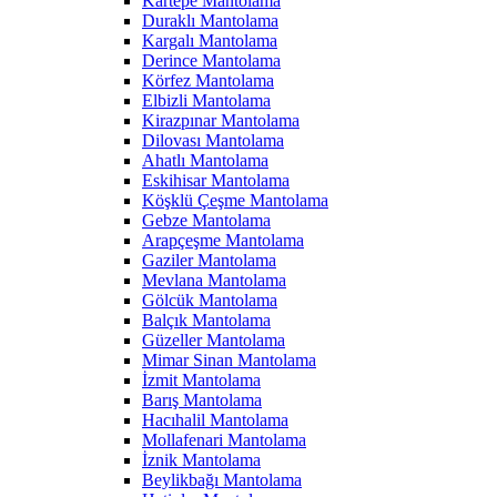
Kartepe Mantolama
Duraklı Mantolama
Kargalı Mantolama
Derince Mantolama
Körfez Mantolama
Elbizli Mantolama
Kirazpınar Mantolama
Dilovası Mantolama
Ahatlı Mantolama
Eskihisar Mantolama
Köşklü Çeşme Mantolama
Gebze Mantolama
Arapçeşme Mantolama
Gaziler Mantolama
Mevlana Mantolama
Gölcük Mantolama
Balçık Mantolama
Güzeller Mantolama
Mimar Sinan Mantolama
İzmit Mantolama
Barış Mantolama
Hacıhalil Mantolama
Mollafenari Mantolama
İznik Mantolama
Beylikbağı Mantolama