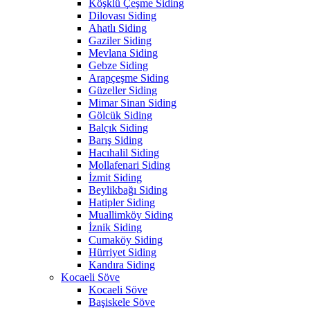
Köşklü Çeşme Siding
Dilovası Siding
Ahatlı Siding
Gaziler Siding
Mevlana Siding
Gebze Siding
Arapçeşme Siding
Güzeller Siding
Mimar Sinan Siding
Gölcük Siding
Balçık Siding
Barış Siding
Hacıhalil Siding
Mollafenari Siding
İzmit Siding
Beylikbağı Siding
Hatipler Siding
Muallimköy Siding
İznik Siding
Cumaköy Siding
Hürriyet Siding
Kandıra Siding
Kocaeli Söve
Kocaeli Söve
Başiskele Söve