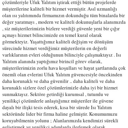
çözümleriyle Ufuk Yalıtım iştirak ettiği bütün projelerde 
müşterilerine kaliteli bir hizmet vermiştir. Asıl uzmanlığı 
olan ısı yalıtımında firmamızın dokunduğu tüm binalarda bir 
değer yaratmayı , modern ve kaliteli dokunuşlarla alanımızda 
, siz müşterilerimizin bizlere verdiği güvenle yeni bir çığır 
açmayı hizmet bilincimizde en temel kural olarak 
görmekteyiz. Yaşattığımız kaliteli değişim ve dönüşüm 
sürecinde hizmet verdiğimiz müşterilerin en değerli 
varlıklarının evleri olduğunun bilinciyle çalışmaktayız . Isı 
Yalıtım alanında yaptığımız birincil görev olarak, 
müşterilerimizin zorlu hava koşulları ve hayat şartlarında çok 
önemli olan evlerini Ufuk Yalıtım güvencesiyle öncekinden 
daha korunaklı ve daha güvenilir .. daha kaliteli ve daha 
korunaklı sizlere özel çözümlerimizle daha iyi bir hizmet 
sunmaktayız. Sektöre getirdiği kurumsal , tutumlu ve 
yenilikçi çözümlerle anlaştığımız müşteriler ile güvene 
dayalı bir ilişki tesis ederek, kısa bir sürede Isı Yalıtım 
sektöründe lider bir firma haline gelmiştir. Konumumuzu 
koruyabilmenin yolunu ; Alanlarımızda kendimizi sürekli 
geliştirmek ve yenilikçi adımlarda ilerlemek olarak 