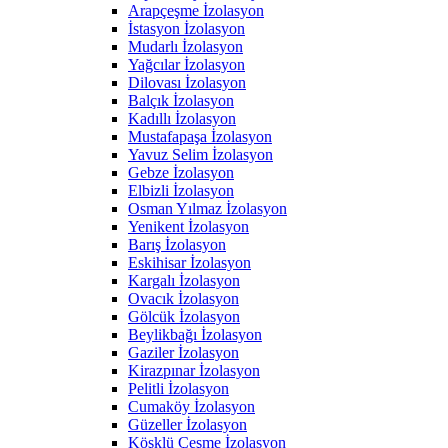
Arapçeşme İzolasyon
İstasyon İzolasyon
Mudarlı İzolasyon
Yağcılar İzolasyon
Dilovası İzolasyon
Balçık İzolasyon
Kadıllı İzolasyon
Mustafapaşa İzolasyon
Yavuz Selim İzolasyon
Gebze İzolasyon
Elbizli İzolasyon
Osman Yılmaz İzolasyon
Yenikent İzolasyon
Barış İzolasyon
Eskihisar İzolasyon
Kargalı İzolasyon
Ovacık İzolasyon
Gölcük İzolasyon
Beylikbağı İzolasyon
Gaziler İzolasyon
Kirazpınar İzolasyon
Pelitli İzolasyon
Cumaköy İzolasyon
Güzeller İzolasyon
Köşklü Çeşme İzolasyon