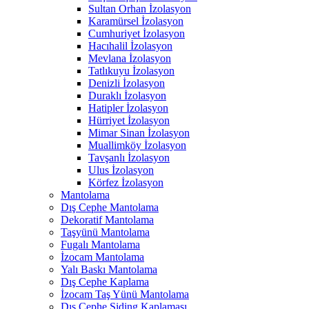
Sultan Orhan İzolasyon
Karamürsel İzolasyon
Cumhuriyet İzolasyon
Hacıhalil İzolasyon
Mevlana İzolasyon
Tatlıkuyu İzolasyon
Denizli İzolasyon
Duraklı İzolasyon
Hatipler İzolasyon
Hürriyet İzolasyon
Mimar Sinan İzolasyon
Muallimköy İzolasyon
Tavşanlı İzolasyon
Ulus İzolasyon
Körfez İzolasyon
Mantolama
Dış Cephe Mantolama
Dekoratif Mantolama
Taşyünü Mantolama
Fugalı Mantolama
İzocam Mantolama
Yalı Baskı Mantolama
Dış Cephe Kaplama
İzocam Taş Yünü Mantolama
Dış Cephe Siding Kaplaması