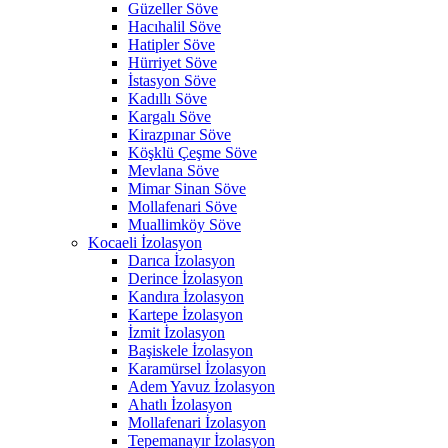
Güzeller Söve
Hacıhalil Söve
Hatipler Söve
Hürriyet Söve
İstasyon Söve
Kadıllı Söve
Kargalı Söve
Kirazpınar Söve
Köşklü Çeşme Söve
Mevlana Söve
Mimar Sinan Söve
Mollafenari Söve
Muallimköy Söve
Kocaeli İzolasyon
Darıca İzolasyon
Derince İzolasyon
Kandıra İzolasyon
Kartepe İzolasyon
İzmit İzolasyon
Başiskele İzolasyon
Karamürsel İzolasyon
Adem Yavuz İzolasyon
Ahatlı İzolasyon
Mollafenari İzolasyon
Tepemanayır İzolasyon