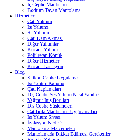
İç Cephe Mantolama
Bodrum Tavan Mantolama
Hizmetler
Çatı Yalıtımı
Isı Yalıtımı
Su Yalıtımı
Çatı Dam Akması
Diğer Yalıtımlar
Kocaeli Yalıtım
Poliüretan Köpük
Diğer Hizmetler
Kocaeli İzolasyon
Blog
Silikon Cephe Uygulaması
Isı Yalıtım Kanunu
Çatı Kaplamaları
Dış Cephe Ses Yalıtım Nasıl Yapılır?
Yağmur İniş Boruları
Dış Cephe Süslemeleri
Çatılarda Mantolama Uygulamaları
Isı Yalıtım Sıvası
İzolasyon Nedir ?
Mantolama Malzemeleri
Mantolamada Dikkat Edilmesi Gerekenler
Bina Isı Yalıtımı