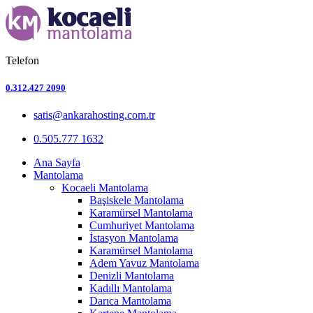
Telefon
0.312.427 2090
satis@ankarahosting.com.tr
0.505.777 1632
Ana Sayfa
Mantolama
Kocaeli Mantolama
Başiskele Mantolama
Karamürsel Mantolama
Cumhuriyet Mantolama
İstasyon Mantolama
Karamürsel Mantolama
Adem Yavuz Mantolama
Denizli Mantolama
Kadıllı Mantolama
Darıca Mantolama